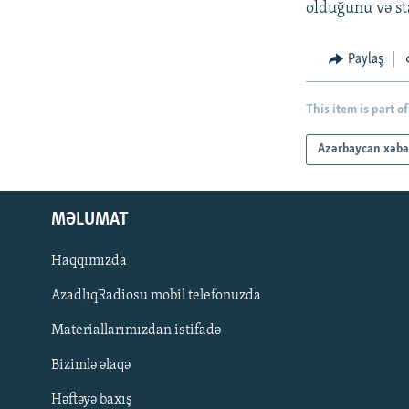
olduğunu və st
Paylaş
This item is part of
Azərbaycan xəbə
MƏLUMAT
Haqqımızda
AzadlıqRadiosu mobil telefonuzda
Materiallarımızdan istifadə
BIZI IZLƏ
Bizimlə əlaqə
Həftəyə baxış