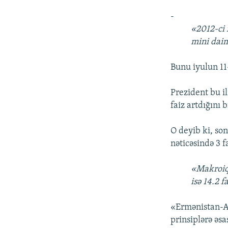
-
«2012-ci 
mini daim
Bunu iyulun 1
Prezident bu i
faiz artdığını b
O deyib ki, so
nəticəsində 3 f
«Makroiqti
isə 14.2 f
«Ermənistan-Az
prinsiplərə əs