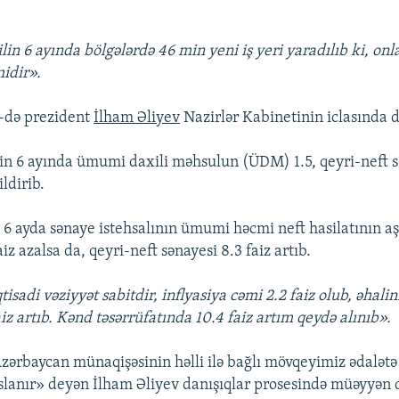
ilin 6 ayında bölgələrdə 46 min yeni iş yeri yaradılıb ki, on
idir».
1-də prezident
İlham Əliyev
Nazirlər Kabinetinin iclasında d
lin 6 ayında ümumi daxili məhsulun (ÜDM) 1.5, qeyri-neft 
ildirib.
n 6 ayda sənaye istehsalının ümumi həcmi neft hasilatının a
aiz azalsa da, qeyri-neft sənayesi 8.3 faiz artıb.
sadi vəziyyət sabitdir, inflyasiya cəmi 2.2 faiz olub, əhalini
aiz artıb. Kənd təsərrüfatında 10.4 faiz artım qeydə alınıb».
ərbaycan münaqişəsinin həlli ilə bağlı mövqeyimiz ədalətə
aslanır» deyən İlham Əliyev danışıqlar prosesində müəyyə