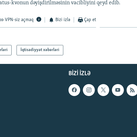
atus-kvonun dəyişdirilməsinin vacibliyini qeyd edib.
VPN-siz açmaq
Bizi izlə
Çap et
rləri
İqtisadiyyat xəbərləri
BIZI IZLƏ