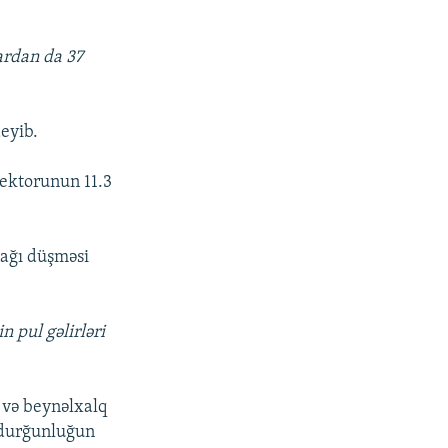
lardan da 37
eyib.
sektorunun 11.3
şağı düşməsi
n pul gəlirləri
 və beynəlxalq
n durğunluğun