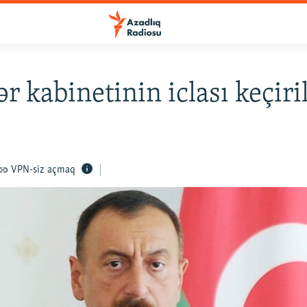
ər kabinetinin iclası keçiri
VPN-siz açmaq