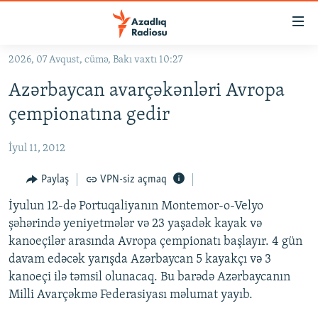
Keçid
linkləri
Əsas
2026, 07 Avqust, cümə, Bakı vaxtı 10:27
məzmuna
GÜNDƏM
Azərbaycan avarçəkənləri Avropa
qayıt
#İZAHLA
Əsas
çempionatına gedir
KORRUPSIOMETR
naviqasiyaya
qayıt
İyul 11, 2012
#ƏSLINDƏ
Axtarışa
FƏRQƏ BAX
Paylaş
VPN-siz açmaq
keç
QANUNI DOĞRU
İyulun 12-də Portuqaliyanın Montemor-o-Velyo
şəhərində yeniyetmələr və 23 yaşadək kayak və
ARAŞDIRMA
kanoeçilər arasında Avropa çempionatı başlayır. 4 gün
MULTIMEDIA
davam edəcək yarışda Azərbaycan 5 kayakçı və 3
kanoeçi ilə təmsil olunacaq. Bu barədə Azərbaycanın
RADIO ARXIV
VIDEO
Milli Avarçəkmə Federasiyası məlumat yayıb.
HAQQIMIZDA
FOTOQALEREYA
OXU ZALI