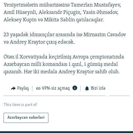
Yeniyetmələrin mübarizəsinə Tamerlan Mustafayev,
İNFOQRAFIKA
AZƏRBAYCAN ƏDƏBIYYATI KITABXANASI
MISSIYAMIZ
BIZI IZLƏ
Amil Hüseynli, Aleksandr Piçugin, Yasin Əhmədov,
KARIKATURA
İSLAM VƏ DEMOKRATIYA
PEŞƏ ETIKASI VƏ JURNALISTIKA STANDARTLARIMIZ
Aleksey Kupin və Mikita Sablin qatılacaqlar.
İZ - MƏDƏNIYYƏT PROQRAMI
MATERIALLARIMIZDAN ISTIFADƏ
23 yaşadək idmançılar arasında isə Mirnazim Cavadov
AZADLIQRADIOSU MOBIL TELEFONUNUZDA
RFE/RL-in bütün saytları
və Andrey Kraytor çıxış edəcək.
BIZIMLƏ ƏLAQƏ
Ötən il Xorvatiyada keçirilmiş Avropa çempionatında
XƏBƏR BÜLLETENLƏRIMIZ
Azərbaycan milli komandası 1 qızıl, 1 gümüş medal
qazanıb. Hər iki medala Andrey Kraytor sahib olub.
Paylaş
VPN-siz açmaq
Bizi izlə
This item is part of
Azərbaycan xəbərləri