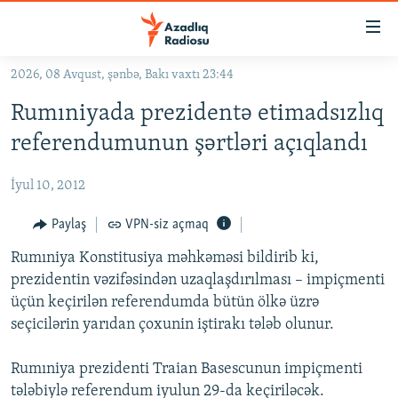
Keçid
linkləri
Əsas
2026, 08 Avqust, şənbə, Bakı vaxtı 23:44
məzmuna
GÜNDƏM
Rumıniyada prezidentə etimadsızlıq
qayıt
#İZAHLA
Əsas
referendumunun şərtləri açıqlandı
KORRUPSIOMETR
naviqasiyaya
qayıt
İyul 10, 2012
#ƏSLINDƏ
Axtarışa
FƏRQƏ BAX
Paylaş
VPN-siz açmaq
keç
QANUNI DOĞRU
Rumıniya Konstitusiya məhkəməsi bildirib ki,
prezidentin vəzifəsindən uzaqlaşdırılması – impiçmenti
ARAŞDIRMA
üçün keçirilən referendumda bütün ölkə üzrə
MULTIMEDIA
seçicilərin yarıdan çoxunin iştirakı tələb olunur.
RADIO ARXIV
VIDEO
Rumıniya prezidenti Traian Basescunun impiçmenti
HAQQIMIZDA
FOTOQALEREYA
OXU ZALI
tələbiylə referendum iyulun 29-da keçiriləcək.