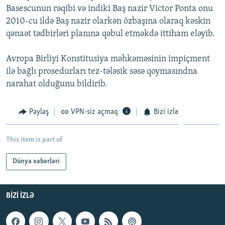
Basescunun rəqibi və indiki Baş nazir Victor Ponta onu
İNFOQRAFIKA
AZƏRBAYCAN ƏDƏBIYYATI KITABXANASI
MISSIYAMIZ
BIZI IZLƏ
2010-cu ildə Baş nazir olarkən özbaşına olaraq kəskin
KARIKATURA
İSLAM VƏ DEMOKRATIYA
PEŞƏ ETIKASI VƏ JURNALISTIKA STANDARTLARIMIZ
qənaət tədbirləri planına qəbul etməkdə ittiham eləyib.
İZ - MƏDƏNIYYƏT PROQRAMI
MATERIALLARIMIZDAN ISTIFADƏ
Avropa Birliyi Konstitusiya məhkəməsinin impiçment
AZADLIQRADIOSU MOBIL TELEFONUNUZDA
RFE/RL-in bütün saytları
ilə bağlı prosedurları tez-tələsik səsə qoymasındna
BIZIMLƏ ƏLAQƏ
narahat olduğunu bildirib.
XƏBƏR BÜLLETENLƏRIMIZ
Paylaş
VPN-siz açmaq
Bizi izlə
This item is part of
Dünya xəbərləri
BIZI IZLƏ