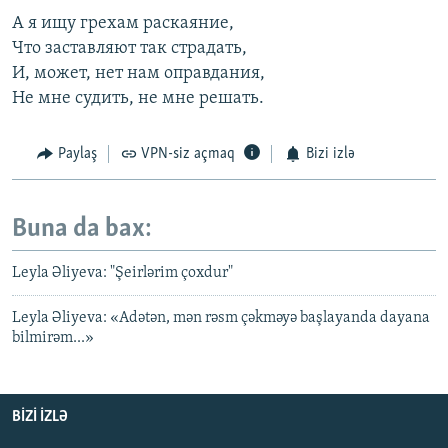
А я ищу грехам раскаяние,
Что заставляют так страдать,
И, может, нет нам оправдания,
Не мне судить, не мне решать.
Paylaş
VPN-siz açmaq
Bizi izlə
Buna da bax:
Leyla Əliyeva: "Şeirlərim çoxdur"
Leyla Əliyeva: «Adətən, mən rəsm çəkməyə başlayanda dayana
bilmirəm...»
BIZI IZLƏ