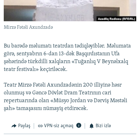
İNFOQRAFIKA
AZƏRBAYCAN ƏDƏBIYYATI KITABXANASI
MISSIYAMIZ
BIZI IZLƏ
KARIKATURA
İSLAM VƏ DEMOKRATIYA
PEŞƏ ETIKASI VƏ JURNALISTIKA STANDARTLARIMIZ
Mirzə Fətəli Axundzadə
İZ - MƏDƏNIYYƏT PROQRAMI
MATERIALLARIMIZDAN ISTIFADƏ
AZADLIQRADIOSU MOBIL TELEFONUNUZDA
RFE/RL-in bütün saytları
Bu barədə məlumatı teatrdan tədiqləyiblər. Məlumata
BIZIMLƏ ƏLAQƏ
görə, sentyabrın 6-dan 13-dək Başqırdıstanın Ufa
şəhərində türkdilli xalqların «Tuğanlıq V Beynəlxalq
XƏBƏR BÜLLETENLƏRIMIZ
teatr festivalı» keçiriləcək.
Teatr Mirzə Fətəli Axundzadənin 200 illiyinə həsr
olunmuş və Gəncə Dövlət Dram Teatrının cari
repertuarında olan «Müsyo Jordan və Dərviş Məstəli
şah» tamaşasını nümayiş etdirəcək.
Paylaş
VPN-siz açmaq
Bizi izlə