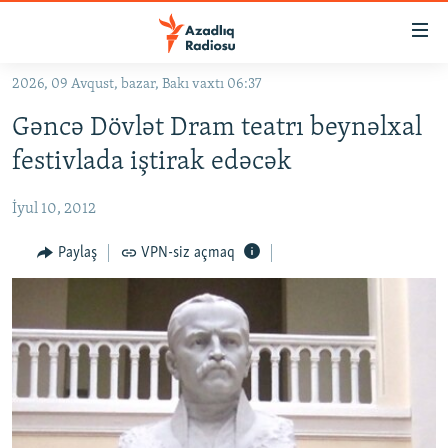
Keçid
linkləri
Əsas
2026, 09 Avqust, bazar, Bakı vaxtı 06:37
məzmuna
GÜNDƏM
Gəncə Dövlət Dram teatrı beynəlxal
qayıt
#İZAHLA
Əsas
festivlada iştirak edəcək
KORRUPSIOMETR
naviqasiyaya
qayıt
İyul 10, 2012
#ƏSLINDƏ
Axtarışa
FƏRQƏ BAX
Paylaş
VPN-siz açmaq
keç
QANUNI DOĞRU
ARAŞDIRMA
MULTIMEDIA
RADIO ARXIV
VIDEO
HAQQIMIZDA
FOTOQALEREYA
OXU ZALI