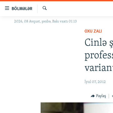
Keçid
BÖLMƏLƏR
linkləri
Axtar
Əsas
2026, 08 Avqust, şənbə, Bakı vaxtı 01:13
GÜNDƏM
məzmuna
OXU ZALI
#İZAHLA
qayıt
Əsas
Cinlə 
KORRUPSIOMETR
naviqasiyaya
#ƏSLINDƏ
qayıt
profes
Axtarışa
FƏRQƏ BAX
keç
varian
QANUNI DOĞRU
ARAŞDIRMA
İyul 07, 2012
MULTIMEDIA
RADIO ARXIV
VIDEO
Paylaş
HAQQIMIZDA
FOTOQALEREYA
OXU ZALI