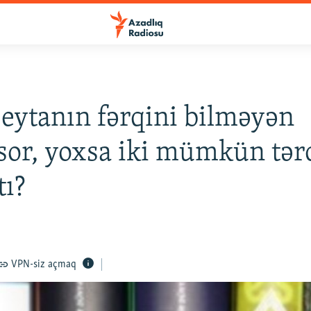
şeytanın fərqini bilməyən
sor, yoxsa iki mümkün tə
tı?
VPN-siz açmaq