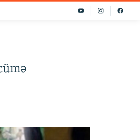
rcümə