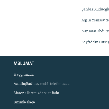
Şahbaz Xuduoğlu:
Aqşin Yenisey tə
Nəriman Əbdürrəh
Seyfəddin Hüseyn
MƏLUMAT
Haqqımızda
AzadlıqRadiosu mobil telefonuzda
Materiallarımızdan istifadə
BIZI IZLƏ
Bizimlə əlaqə