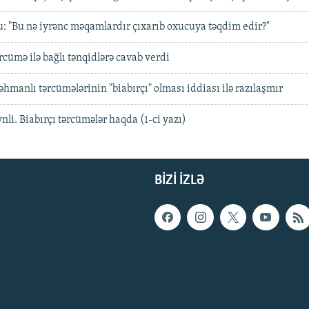
 "Bu nə iyrənc məqamlardır çıxarıb oxucuya təqdim edir?"
rcümə ilə bağlı tənqidlərə cavab verdi
manlı tərcümələrinin "biabırçı" olması iddiası ilə razılaşmır
li. Biabırçı tərcümələr haqda (1-ci yazı)
BIZI IZLƏ