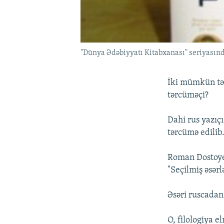
"Dünya Ədəbiyyatı Kitabxanası" seriyasınd
İki mümkün tər
tərcüməçi?
Dahi rus yazıç
tərcümə edilib
Roman Dostoye
"Seçilmiş əsərl
Əsəri ruscada
O, filologiya e