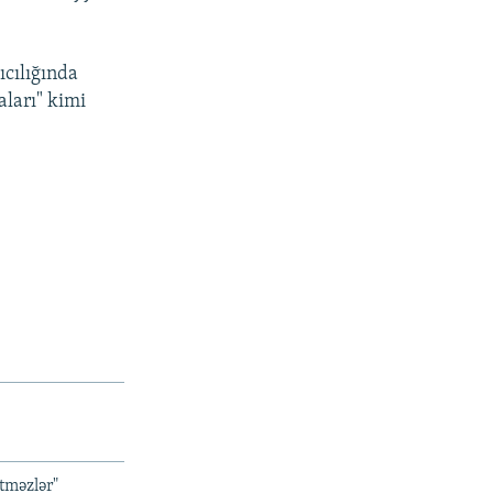
ıcılığında
aları" kimi
tməzlər"