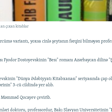
an çıxan kitablar
cümə variantı, yoxsa cinlə şeytanın fərqini bilməyən profe
ısı Fyodor Dostoyevskinin "Besı" romanı Azərbaycan dilinə "
.
vskinin "Dünya Ədəbiyyatı Kitabxanası" seriyasında çap o
ərinin" 3-cü cildində yer alıb.
n Məmməd Qocayev çevirib.
lmləri doktoru, professordur, Bakı Slavyan Universitetinin 