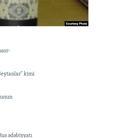
ssor-
Şeytanlar" kimi
lunun
"Rus ədəbiyyatı