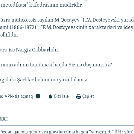
i metodikası" kafedrasının müdiridir.
 üzrə mütəxəssis sayılan M.Qocayev "F.M.Dostoyevski yarad
emi (1866-1872)", "F.M.Dostoyevskinin xarakterləri və idey
llifidir.
oru isə Nərgiz Cabbarlıdır.
anının adının tərcüməsi haqda Siz nə düşünürsüz?
şağıdakı Şərhlər bölümünə yaza bilərsiz.
VPN-siz açmaq
Bizi izlə
Çap et
ax:
özdən qaçmış qüsurlara görə tərcümə haqda “yerəçırpdı” fikir yürü