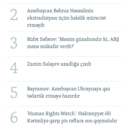
2
Azərbaycan Bəhruz Həsənlinin
ekstradisiyası üçün hələlik müraciət
etməyib
3
Rüfət Səfərov: 'Mənim günahımdır ki, ABŞ
mənə mükafat verib?'
4
Zamin Salayev azadlığa çıxıb
5
Bayramov: Azərbaycan Ukraynaya qaz
tədarük etməyə hazırdır
6
'Human Rights Watch': Hakimiyyət Əli
Kərimliyə qarşı pis rəftara son qoymalıdır