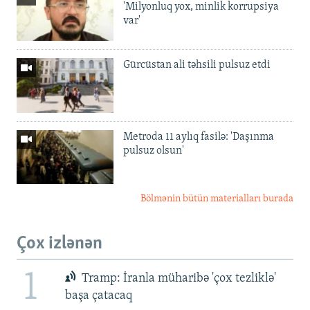
'Milyonluq yox, minlik korrupsiya
var'
Gürcüstan ali təhsili pulsuz etdi
Metroda 11 aylıq fasilə: 'Daşınma
pulsuz olsun'
Bölmənin bütün materialları burada
Çox izlənən
1
Tramp: İranla müharibə 'çox tezliklə'
başa çatacaq