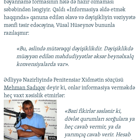
bəyannamə formasının hələ də hazır olmaması
səbəbindən ləngiyir. Qaldı «İnformasiya əldə etmək
haqqında» qanuna edilən əlavə və dəyişikliyin vəziyyətə
mənfi təsir edəcəyinə, Vüsal Hüseynov bununla
razılaşmır:
«Bu, əslində mütərəqqi dəyişiklikdir. Dəyişiklikdə
müəyyən edilən məhdudiyyətlər əksər beynəlxalq
konvensiyalarda var».
Ədliyyə Nazirliyində Penitensiar Xidmətin sözçüsü
Mehman Sadıqov
deyir ki, onlar informasiya verməkdə
heç vaxt xəsislik etmirlər:
«Bəzi fikirlər səslənir ki,
dövlət qurumları sorğulara ya
heç cavab vermir, ya da
yarımçıq cavab verir. Hesab