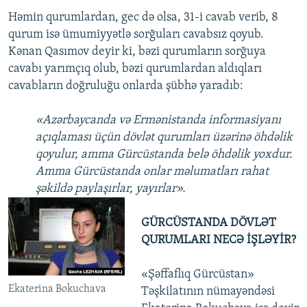
Həmin qurumlardan, gec də olsa, 31-i cavab verib, 8
qurum isə ümumiyyətlə sorğuları cavabsız qoyub.
Kənan Qasımov deyir ki, bəzi qurumların sorğuya
cavabı yarımçıq olub, bəzi qurumlardan aldıqları
cavabların doğruluğu onlarda şübhə yaradıb:
«Azərbaycanda və Ermənistanda informasiyanı
açıqlaması üçün dövlət qurumları üzərinə öhdəlik
qoyulur, amma Gürcüstanda belə öhdəlik yoxdur.
Amma Gürcüstanda onlar məlumatları rahat
şəkildə paylaşırlar, yayırlar».
GÜRCÜSTANDA DÖVLƏT
QURUMLARI NECƏ İŞLƏYİR?
«Şəffaflıq Gürcüstan»
Ekaterina Bokuchava
Təşkilatının nümayəndəsi