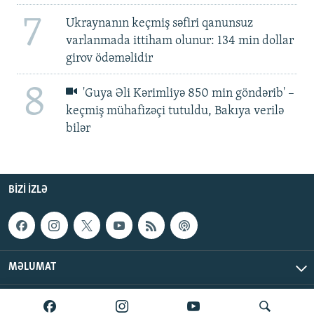
7
Ukraynanın keçmiş səfiri qanunsuz
varlanmada ittiham olunur: 134 min dollar
girov ödəməlidir
8
'Guya Əli Kərimliyə 850 min göndərib' –
keçmiş mühafizəçi tutuldu, Bakıya verilə
bilər
BIZI IZLƏ
MƏLUMAT
AzadlıqRadiosu © 2026 Inc. | Bütün hüquqlar qorunur