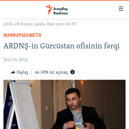
Keçid
linkləri
Əsas
2026, 08 Avqust, şənbə, Bakı vaxtı 06:33
məzmuna
GÜNDƏM
KORRUPSIOMETR
qayıt
#İZAHLA
Əsas
ARDNŞ-in Gürcüstan ofisinin fərqi
KORRUPSIOMETR
naviqasiyaya
qayıt
İyul 05, 2012
#ƏSLINDƏ
Axtarışa
FƏRQƏ BAX
Paylaş
VPN-siz açmaq
keç
QANUNI DOĞRU
ARAŞDIRMA
MULTIMEDIA
RADIO ARXIV
VIDEO
HAQQIMIZDA
FOTOQALEREYA
OXU ZALI