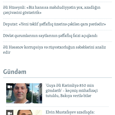
Əli Hüseynli: «Biz hansısa məhdudiyyətin yox, azadlığın
çərçivəsini göstəririk»
Deputat: «Yeni təklif şəffaflıq üzərinə çəkilən qara pərdədir»
Dövlət qurumlarının saytlarının şəffaflıq faizi açıqlandı
Əli Həsənov korrupsiya və rüşvətxorluğun səbəblərini analiz
edir
Gündəm
'Guya Əli Kərimliyə 850 min
göndərib' – keçmiş mühafizəçi
tutuldu, Bakıya verilə bilər
Elvin Mustafayev azadlıqda: