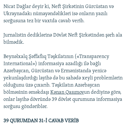
Nicat Dağlar deyir ki, Neft Şirkətinin Gürcüstan və
Ukraynadakı nümayəndəlikləri isə onların yazılı
sorğusuna tez bir vaxtda cavab verib.
Jurnalistin dediklərinə Dövlət Neft Şirkətindən şərh ala
bilmədik.
Beynəlxalq Şəffaflıq Təşkilatının («Transparency
International») informasiya azadlığı ilə bağlı
Azərbaycan, Gürcüstan və Ermənistanda yenicə
yekunlaşdırdığı layihə də bu sahədə xeyli problemlərin
olduğunu üzə çıxarıb. Təşkilatın Azərbaycan
bölməsinin əməkdaşı
Kənan Qasımov
un dediyinə görə,
onlar layihə dövründə 39 dövlət qurumuna informasiya
sorğusu göndəriblər.
39 QURUMDAN 31-İ CAVAB VERİB