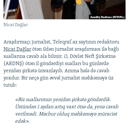
İNFOQRAFIKA
AZƏRBAYCAN ƏDƏBIYYATI KITABXANASI
MISSIYAMIZ
BIZI IZLƏ
KARIKATURA
İSLAM VƏ DEMOKRATIYA
PEŞƏ ETIKASI VƏ JURNALISTIKA STANDARTLARIMIZ
Nicat Dağlar
İZ - MƏDƏNIYYƏT PROQRAMI
MATERIALLARIMIZDAN ISTIFADƏ
AZADLIQRADIOSU MOBIL TELEFONUNUZDA
RFE/RL-in bütün saytları
Araşdırmaçı jurnalist, Teleqraf.az saytının redaktoru
BIZIMLƏ ƏLAQƏ
Nicat Dağlar
ötən ildən jurnalist araşdırması ilə bağlı
suallarına cavab ala bilmir. O, Dövlət Neft Şirkətinə
XƏBƏR BÜLLETENLƏRIMIZ
(ARDNŞ) ötən il göndərdiyi sualları bu günlərdə
yenidən şirkətə ünvanlayıb. Amma hələ də cavab
yoxdur. Bir neçə gün əvvəl jurnalist məhkəməyə üz
tutub:
«Biz suallarımızı yenidən şirkətə göndərdik.
Üstündən 1 aydan artıq vaxt ötsə də, yenə cavab
verilmədi. Məcbur olduq məhkəməyə müraciət
edək».