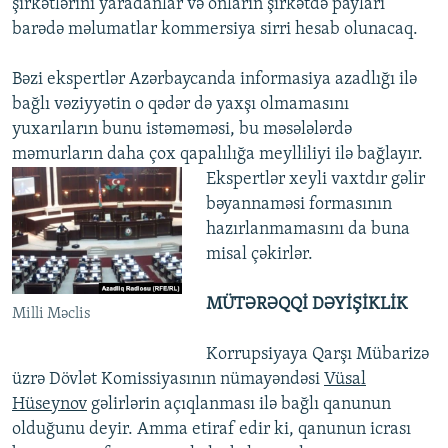
şirkətlərini yaradanlar və onların şirkətdə payları
barədə məlumatlar kommersiya sirri hesab olunacaq.
Bəzi ekspertlər Azərbaycanda informasiya azadlığı ilə
bağlı vəziyyətin o qədər də yaxşı olmamasını
yuxarıların bunu istəməməsi, bu məsələlərdə
məmurların daha çox qapalılığa meylliliyi ilə bağlayır.
Ekspertlər xeyli vaxtdır gəlir
bəyannaməsi formasının
hazırlanmamasını da buna
misal çəkirlər.
MÜTƏRƏQQİ DƏYİŞİKLİK
Milli Məclis
Korrupsiyaya Qarşı Mübarizə
üzrə Dövlət Komissiyasının nümayəndəsi
Vüsal
Hüseynov
gəlirlərin açıqlanması ilə bağlı qanunun
olduğunu deyir. Amma etiraf edir ki, qanunun icrası