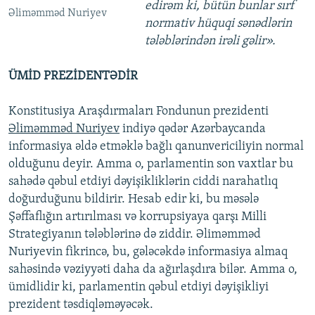
edirəm ki, bütün bunlar sırf
Əliməmməd Nuriyev
normativ hüquqi sənədlərin
tələblərindən irəli gəlir».
ÜMİD PREZİDENTƏDİR
Konstitusiya Araşdırmaları Fondunun prezidenti
Əliməmməd Nuriyev
indiyə qədər Azərbaycanda
informasiya əldə etməklə bağlı qanunvericiliyin normal
olduğunu deyir. Amma o, parlamentin son vaxtlar bu
sahədə qəbul etdiyi dəyişikliklərin ciddi narahatlıq
doğurduğunu bildirir. Hesab edir ki, bu məsələ
Şəffaflığın artırılması və korrupsiyaya qarşı Milli
Strategiyanın tələblərinə də ziddir. Əliməmməd
Nuriyevin fikrincə, bu, gələcəkdə informasiya almaq
sahəsində vəziyyəti daha da ağırlaşdıra bilər. Amma o,
ümidlidir ki, parlamentin qəbul etdiyi dəyişikliyi
prezident təsdiqləməyəcək.