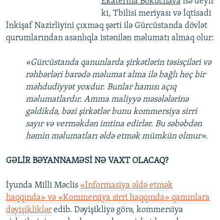
Ekaterina Bokuchava
isə deyir
ki, Tbilisi meriyası və İqtisadi
İnkişaf Nazirliyini çıxmaq şərti ilə Gürcüstanda dövlət
qurumlarından asanlıqla istənilən məlumatı almaq olur:
«Gürcüstanda qanunlarda şirkətlərin təsisçiləri və
rəhbərləri barədə məlumat alma ilə bağlı heç bir
məhdudiyyət yoxdur. Bunlar hamısı açıq
məlumatlardır. Amma maliyyə məsələlərinə
gəldikdə, bəzi şirkətlər bunu kommersiya sirri
sayır və verməkdən imtina edirlər. Bu səbəbdən
həmin məlumatları əldə etmək mümkün olmur».
GƏLİR BƏYANNAMƏSİ NƏ VAXT OLACAQ?
İyunda Milli Məclis
«İnformasiya əldə etmək
haqqında» və «Kommersiya sirri haqqında» qanunlara
dəyişikliklər
edib. Dəyişikliyə görə, kommersiya