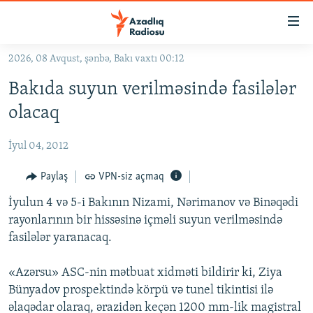
Keçid
linkləri
Əsas
2026, 08 Avqust, şənbə, Bakı vaxtı 00:12
məzmuna
GÜNDƏM
Bakıda suyun verilməsində fasilələr
qayıt
#İZAHLA
Əsas
olacaq
KORRUPSIOMETR
naviqasiyaya
qayıt
İyul 04, 2012
#ƏSLINDƏ
Axtarışa
FƏRQƏ BAX
Paylaş
VPN-siz açmaq
keç
QANUNI DOĞRU
İyulun 4 və 5-i Bakının Nizami, Nərimanov və Binəqədi
rayonlarının bir hissəsinə içməli suyun verilməsində
ARAŞDIRMA
fasilələr yaranacaq.
MULTIMEDIA
«Azərsu» ASC-nin mətbuat xidməti bildirir ki, Ziya
RADIO ARXIV
VIDEO
Bünyadov prospektində körpü və tunel tikintisi ilə
HAQQIMIZDA
FOTOQALEREYA
OXU ZALI
əlaqədar olaraq, ərazidən keçən 1200 mm-lik magistral