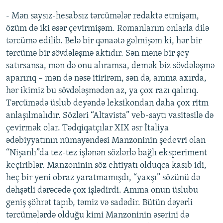
- Mən saysız-hesabsız tərcümələr redaktə etmişəm,
özüm də iki əsər çevirmişəm. Romanlarım onlarla dilə
tərcümə edilib. Belə bir qənaətə gəlmişəm ki, hər bir
tərcümə bir sövdələşmə aktıdır. Sən mənə bir şey
satırsansa, mən də onu alıramsa, demək biz sövdələşmə
aparırıq – mən də nəsə itirirəm, sən də, amma axırda,
hər ikimiz bu sövdələşmədən az, ya çox razı qalırıq.
Tərcümədə üslub deyəndə leksikondan daha çox ritm
anlaşılmalıdır. Sözləri “Altavista” veb-saytı vasitəsilə də
çevirmək olar. Tədqiqatçılar XIX əsr İtaliya
ədəbiyyatının nümayəndəsi Manzoninin şedevri olan
“Nişanlı”da tez-tez işlənən sözlərlə bağlı eksperiment
keçiriblər. Manzoninin söz ehtiyatı olduqca kasıb idi,
heç bir yeni obraz yaratmamışdı, “yaxşı” sözünü də
dəhşətli dərəcədə çox işlədirdi. Amma onun üslubu
geniş şöhrət tapıb, təmiz və sadədir. Bütün dəyərli
tərcümələrdə olduğu kimi Manzoninin əsərini də