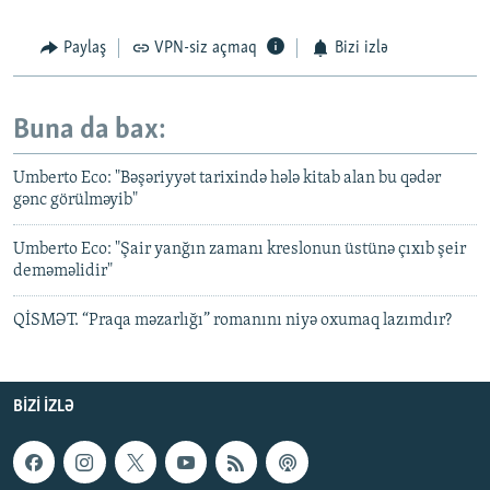
Paylaş
VPN-siz açmaq
Bizi izlə
Buna da bax:
Umberto Eco: "Bəşəriyyət tarixində hələ kitab alan bu qədər
gənc görülməyib"
Umberto Eco: "Şair yanğın zamanı kreslonun üstünə çıxıb şeir
deməməlidir"
QİSMƏT. “Praqa məzarlığı” romanını niyə oxumaq lazımdır?
BIZI IZLƏ