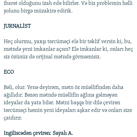
ibarət olduğunu izah edə bilirlər. Və biz problemin həlli
yolunu birgə müzakirə edirik.
JURNALİST
Heç olurmu, yaxşı tərcüməçi elə bir təklif versin ki, bu,
mətndə yeni imkanlar açsın? Elə imkanlar ki, onları heç
siz özünüz də orijinal mətndə görməmisiz.
ECO
Bəli, olur. Yenə deyirəm, mətn öz müəllifindən daha
ağıllıdır. Bəzən mətndə müəllifin ağlına gəlməyən
ideyalar da yata bilər. Mətni başqa bir dilə çevirən
tərcüməçi həmin yeni ideyaları aşkar edir və onları sizə
çatdırır.
Ingiliscədən çevirən: Sayalı A.