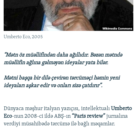
İNFOQRAFIKA
AZƏRBAYCAN ƏDƏBIYYATI KITABXANASI
MISSIYAMIZ
BIZI IZLƏ
KARIKATURA
İSLAM VƏ DEMOKRATIYA
PEŞƏ ETIKASI VƏ JURNALISTIKA STANDARTLARIMIZ
İZ - MƏDƏNIYYƏT PROQRAMI
MATERIALLARIMIZDAN ISTIFADƏ
Umberto Eco, 2005
AZADLIQRADIOSU MOBIL TELEFONUNUZDA
RFE/RL-in bütün saytları
BIZIMLƏ ƏLAQƏ
“Mətn öz müəllifindən daha ağıllıdır. Bəzən mətndə
XƏBƏR BÜLLETENLƏRIMIZ
müəllifin ağlına gəlməyən ideyalar yata bilər.
Mətni başqa bir dilə çevirən tərcüməçi həmin yeni
ideyaları aşkar edir və onları sizə çatdırır”.
Dünyaca məşhur italyan yazıçısı, intellektualı
Umberto
Eco
-nun 2008-ci ildə ABŞ-ın
“Paris review”
jurnalına
verdiyi müsahibədə tərcümə ilə bağlı məqamlar.