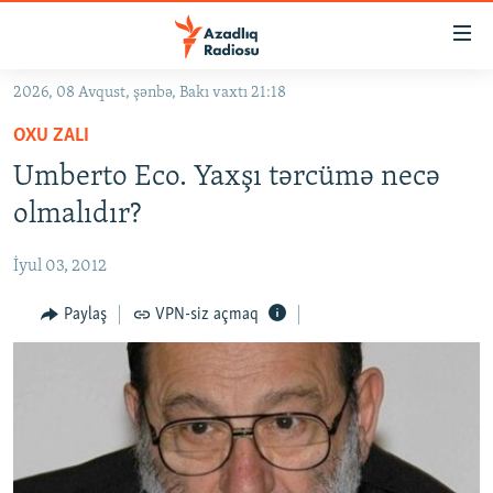
Keçid
linkləri
Əsas
2026, 08 Avqust, şənbə, Bakı vaxtı 21:18
məzmuna
GÜNDƏM
OXU ZALI
qayıt
#İZAHLA
Əsas
Umberto Eco. Yaxşı tərcümə necə
KORRUPSIOMETR
naviqasiyaya
olmalıdır?
qayıt
#ƏSLINDƏ
Axtarışa
İyul 03, 2012
FƏRQƏ BAX
keç
QANUNI DOĞRU
Paylaş
VPN-siz açmaq
ARAŞDIRMA
MULTIMEDIA
RADIO ARXIV
VIDEO
HAQQIMIZDA
FOTOQALEREYA
OXU ZALI