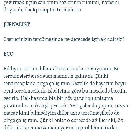
çevirmək üçün sən onun sözlərinin ruhunu, nəfəsini
duymalı, dəqiq tempini tutmalısan.
JURNALİST
Əsərlərinizin tərcüməsində nə dərəcədə iştirak edirsiz?
ECO
Bildiyim bütün dillərdəki tərcümələri oxuyuram. Bu
tərcümələrdən adətən məmnun qalıram. Çünki
tərcüməçilərlə birgə çalışıram. Üstəlik də həyatım boyu
eyni tərcüməçilərlə işlədiyimə görə bu məsələdə bəxtim
gətirib. Hal-hazırda biz bir növ qarşılıqlı anlaşma
şəraitində əməkdaşlıq edirik. Yeri gələndə yapon, rus və
macar kimi bilmədiyim dillər üzrə tərcüməçilərlə də
birgə çalışıram. Çünki onlar o dərəcədə ağıllıdır ki, öz
dillərinə tərcümə zamanı yaranan problemin nədən