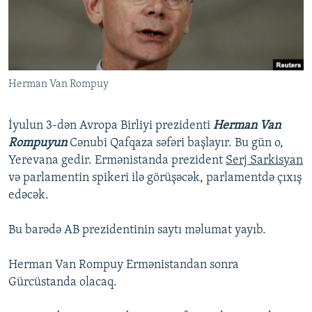
İNFOQRAFIKA
AZƏRBAYCAN ƏDƏBIYYATI KITABXANASI
MISSIYAMIZ
BIZI IZLƏ
KARIKATURA
İSLAM VƏ DEMOKRATIYA
PEŞƏ ETIKASI VƏ JURNALISTIKA STANDARTLARIMIZ
İZ - MƏDƏNIYYƏT PROQRAMI
MATERIALLARIMIZDAN ISTIFADƏ
Herman Van Rompuy
AZADLIQRADIOSU MOBIL TELEFONUNUZDA
RFE/RL-in bütün saytları
BIZIMLƏ ƏLAQƏ
İyulun 3-dən Avropa Birliyi prezidenti
Herman Van
XƏBƏR BÜLLETENLƏRIMIZ
Rompuyun
Cənubi Qafqaza səfəri başlayır. Bu gün o,
Yerevana gedir. Ermənistanda prezident
Serj Sarkisyan
və parlamentin spikeri ilə görüşəcək, parlamentdə çıxış
edəcək.
Bu barədə AB prezidentinin saytı məlumat yayıb.
Herman Van Rompuy Ermənistandan sonra
Gürcüstanda olacaq.