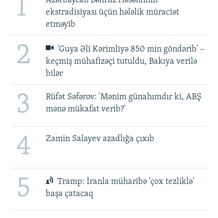
1
Azərbaycan Bəhruz Həsənlinin
ekstradisiyası üçün hələlik müraciət
etməyib
2
'Guya Əli Kərimliyə 850 min göndərib' –
keçmiş mühafizəçi tutuldu, Bakıya verilə
bilər
3
Rüfət Səfərov: 'Mənim günahımdır ki, ABŞ
mənə mükafat verib?'
4
Zamin Salayev azadlığa çıxıb
5
Tramp: İranla müharibə 'çox tezliklə'
başa çatacaq