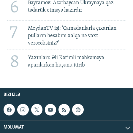
6
Bayramov: Azərbaycan Ukraynaya qaz
tədarük etməyə hazırdır
7
MeydanTV işi: 'Çamadanlarla çıxarılan
pulların hesabını xalqa nə vaxt
verəcəksiniz?'
8
Yaxınları: Əli Kərimli məhkəməyə
aparılarkən huşunu itirib
BIZI IZLƏ
MƏLUMAT