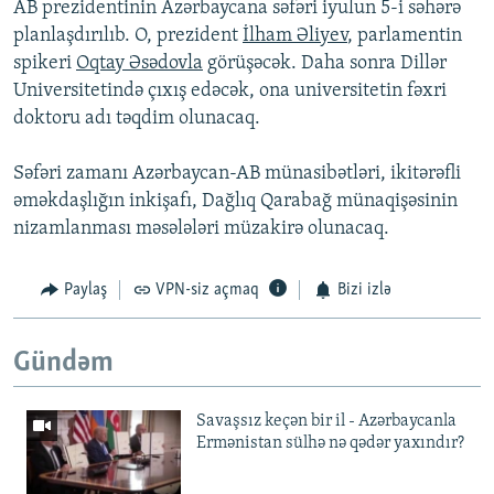
AB prezidentinin Azərbaycana səfəri iyulun 5-i səhərə
planlaşdırılıb. O, prezident
İlham Əliyev
, parlamentin
spikeri
Oqtay Əsədovla
görüşəcək. Daha sonra Dillər
Universitetində çıxış edəcək, ona universitetin fəxri
doktoru adı təqdim olunacaq.
Səfəri zamanı Azərbaycan-AB münasibətləri, ikitərəfli
əməkdaşlığın inkişafı, Dağlıq Qarabağ münaqişəsinin
nizamlanması məsələləri müzakirə olunacaq.
Paylaş
VPN-siz açmaq
Bizi izlə
Gündəm
Savaşsız keçən bir il - Azərbaycanla
Ermənistan sülhə nə qədər yaxındır?