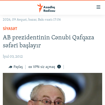
Keçid
linkləri
Əsas
2026, 09 Avqust, bazar, Bakı vaxtı 17:06
məzmuna
GÜNDƏM
SIYASƏT
qayıt
#İZAHLA
Əsas
AB prezidentinin Cənubi Qafqaza
KORRUPSIOMETR
naviqasiyaya
səfəri başlayır
qayıt
#ƏSLINDƏ
Axtarışa
İyul 03, 2012
FƏRQƏ BAX
keç
QANUNI DOĞRU
Paylaş
VPN-siz açmaq
ARAŞDIRMA
MULTIMEDIA
RADIO ARXIV
VIDEO
HAQQIMIZDA
FOTOQALEREYA
OXU ZALI