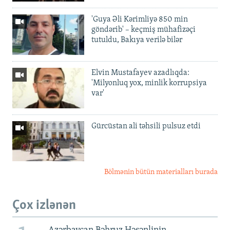
'Guya Əli Kərimliyə 850 min
göndərib' – keçmiş mühafizəçi
tutuldu, Bakıya verilə bilər
Elvin Mustafayev azadlıqda:
'Milyonluq yox, minlik korrupsiya
var'
Gürcüstan ali təhsili pulsuz etdi
Bölmənin bütün materialları burada
Çox izlənən