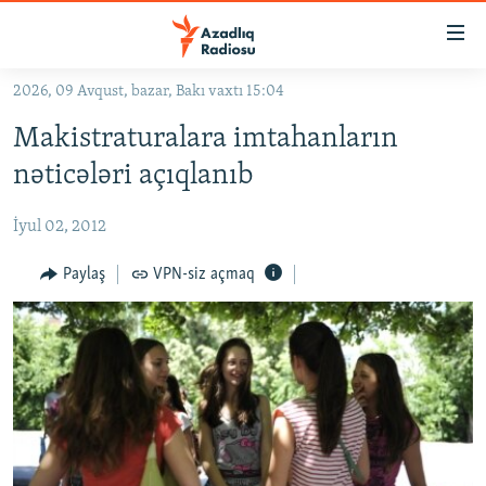
Keçid
linkləri
Əsas
2026, 09 Avqust, bazar, Bakı vaxtı 15:04
məzmuna
GÜNDƏM
Makistraturalara imtahanların
qayıt
#İZAHLA
Əsas
nəticələri açıqlanıb
KORRUPSIOMETR
naviqasiyaya
qayıt
İyul 02, 2012
#ƏSLINDƏ
Axtarışa
FƏRQƏ BAX
Paylaş
VPN-siz açmaq
keç
QANUNI DOĞRU
ARAŞDIRMA
MULTIMEDIA
RADIO ARXIV
VIDEO
HAQQIMIZDA
FOTOQALEREYA
OXU ZALI