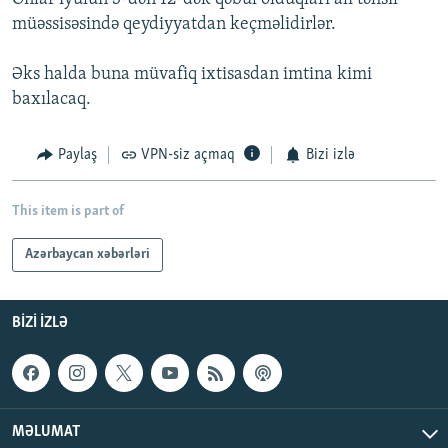
müəssisəsində qeydiyyatdan keçməlidirlər.
Əks halda buna müvafiq ixtisasdan imtina kimi
baxılacaq.
Paylaş
VPN-siz açmaq
Bizi izlə
This item is part of
Azərbaycan xəbərləri
BIZI IZLƏ
MƏLUMAT