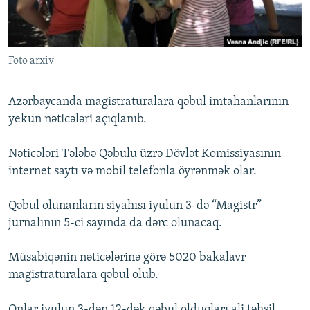
İNFOQRAFIKA
AZƏRBAYCAN ƏDƏBIYYATI KITABXANASI
MISSIYAMIZ
BIZI IZLƏ
KARIKATURA
İSLAM VƏ DEMOKRATIYA
PEŞƏ ETIKASI VƏ JURNALISTIKA STANDARTLARIMIZ
Foto arxiv
İZ - MƏDƏNIYYƏT PROQRAMI
MATERIALLARIMIZDAN ISTIFADƏ
AZADLIQRADIOSU MOBIL TELEFONUNUZDA
RFE/RL-in bütün saytları
Azərbaycanda magistraturalara qəbul imtahanlarının
BIZIMLƏ ƏLAQƏ
yekun nəticələri açıqlanıb.
XƏBƏR BÜLLETENLƏRIMIZ
Nəticələri Tələbə Qəbulu üzrə Dövlət Komissiyasının
internet saytı və mobil telefonla öyrənmək olar.
Qəbul olunanların siyahısı iyulun 3-də “Magistr”
jurnalının 5-ci sayında da dərc olunacaq.
Müsabiqənin nəticələrinə görə 5020 bakalavr
magistraturalara qəbul olub.
Onlar iyulun 3-dən 12-dək qəbul olduqları ali təhsil