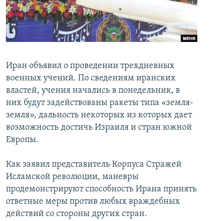
İNFOQRAFIKA
AZƏRBAYCAN ƏDƏBIYYATI KITABXANASI
MISSIYAMIZ
BIZI IZLƏ
KARIKATURA
İSLAM VƏ DEMOKRATIYA
PEŞƏ ETIKASI VƏ JURNALISTIKA STANDARTLARIMIZ
İZ - MƏDƏNIYYƏT PROQRAMI
MATERIALLARIMIZDAN ISTIFADƏ
AZADLIQRADIOSU MOBIL TELEFONUNUZDA
RFE/RL-in bütün saytları
Иран объявил о проведении трехдневных
военных учений. По сведениям иранских
BIZIMLƏ ƏLAQƏ
властей, учения начались в понедельник, в
XƏBƏR BÜLLETENLƏRIMIZ
них будут задействованы ракеты типа «земля-
земля», дальность некоторых из которых дает
возможность достичь Израиля и стран южной
Европы.
Как заявил представитель Корпуса Стражей
Исламской революции, маневры
продемонстрируют способность Ирана принять
ответные меры против любых враждебных
действий со стороны других стран.