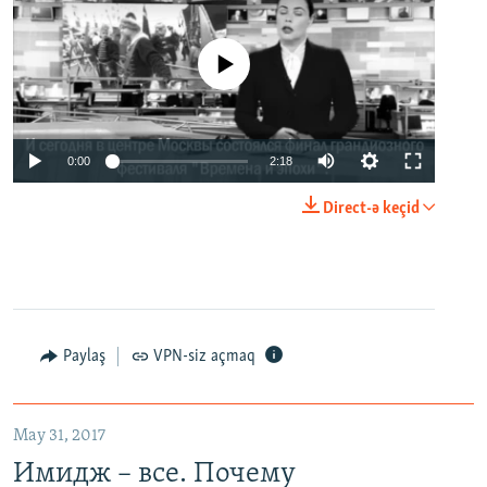
No media source currently available
0:00
2:18
Direct-ə keçid
Paylaş
VPN-siz açmaq
May 31, 2017
Имидж – все. Почему