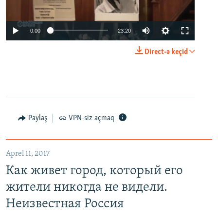
0:00
23:20
Direct-ə keçid
Paylaş
VPN-siz açmaq
Aprel 11, 2017
Как живет город, который его
жители никогда не видели.
Неизвестная Россия