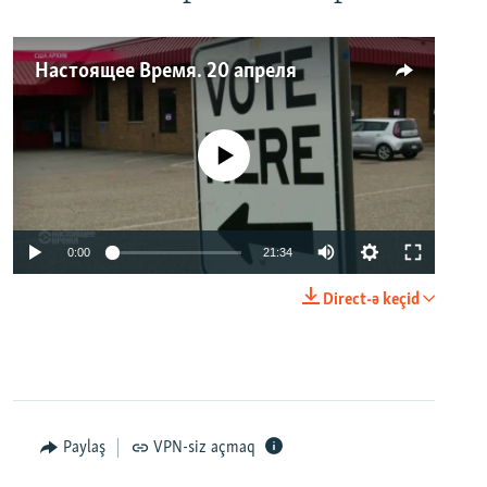
Настоящее Время. 20 апреля
No media source currently available
0:00
21:34
Direct-ə keçid
Paylaş
VPN-siz açmaq