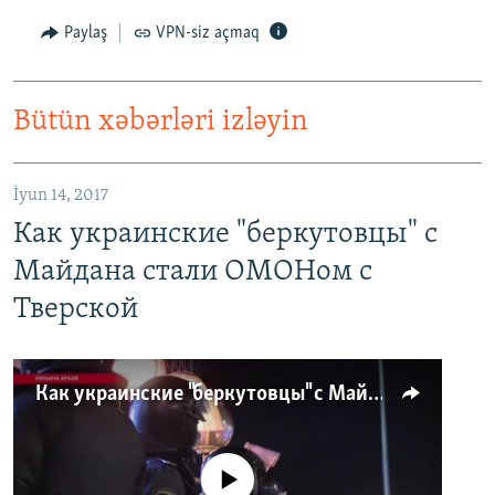
Paylaş
VPN-siz açmaq
Bütün xəbərləri izləyin
İyun 14, 2017
Как украинские "беркутовцы" с
Майдана стали ОМОНом с
Тверской
Как украинские "беркутовцы" с Майдана стали ОМОНом с Тверской
No media source currently available