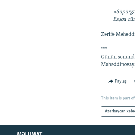
«Süpürgəç
Başqa cür
Zərifə Məhəddin
***
Günün sonund
Məhəddinovaya 
Paylaş
This item is part of
Azərbaycan xəbə
MƏLUMAT