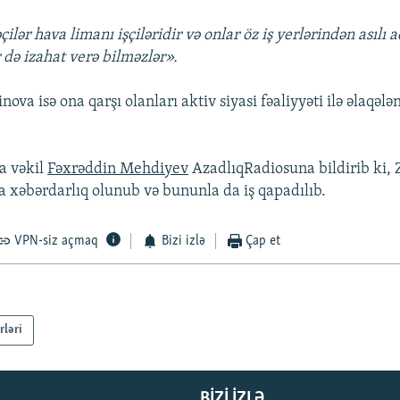
ilər hava limanı işçiləridir və onlar öz iş yerlərindən asılı 
 də izahat verə bilməzlər».
ova isə ona qarşı olanları aktiv siyasi fəaliyyəti ilə əlaqələn
a vəkil
Fəxrəddin Mehdiyev
AzadlıqRadiosuna bildirib ki, 
xəbərdarlıq olunub və bununla da iş qapadılıb.
VPN-siz açmaq
Bizi izlə
Çap et
rləri
BIZI IZLƏ