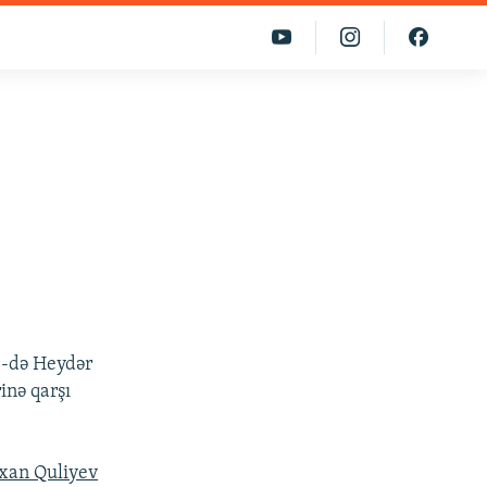
 8-də Heydər
inə qarşı
xan Quliyev