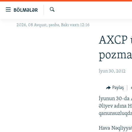
Keçid
BÖLMƏLƏR
linkləri
Axtar
Əsas
2026, 08 Avqust, şənbə, Bakı vaxtı 12:16
GÜNDƏM
məzmuna
#İZAHLA
AXCP ü
qayıt
Əsas
KORRUPSIOMETR
pozmaq
naviqasiyaya
#ƏSLINDƏ
qayıt
Axtarışa
FƏRQƏ BAX
İyun 30, 2012
keç
QANUNI DOĞRU
Paylaş
ARAŞDIRMA
İyunun 30-da
MULTIMEDIA
Əliyev adına H
RADIO ARXIV
VIDEO
qanunsuzluqda
HAQQIMIZDA
FOTOQALEREYA
OXU ZALI
Hava Nəqliyyatı