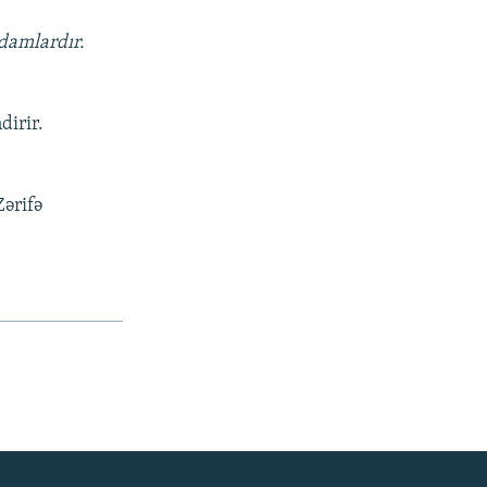
adamlardır.
dirir.
Zərifə