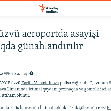
zvü aeroportda asayişi
da günahlandırılır
VPN-siz açmaq
 AXCP üzvü
Zərifə Məhəddinova
polisə çağırılıb. O, iyunun
ava Limanında ictimai qaydanı pozmaqda və gömrük işçilər
 ittiham olunur.
nda Polis İdarəsinin İctimai təhlükəsizlik şöbəsinin rəisi
El