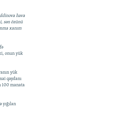
əddinova hava
i, sən özünü
 Amma xanım
fə
ki, onun yük
vanın yük
imai qaydanı
an 100 manata
ə yığılan