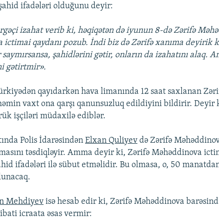
şahid ifadələri olduğunu deyir:
rgəçi izahat verib ki, həqiqətən də iyunun 8-də Zərifə Məh
 ictimai qaydanı pozub. İndi biz də Zərifə xanıma deyirik k
saymırsansa, şahidlərini gətir, onların da izahatını alaq.
i gətirtmir».
rkiyədən qayıdarkən hava limanında 12 saat saxlanan Zəri
min vaxt ona qarşı qanunsuzluq edildiyini bildirir. Deyir 
ük işçiləri müdaxilə ediblər.
ında Polis İdarəsindən
Elxan Quliyev
də Zərifə Məhəddino
lmasını təsdiqləyir. Amma deyir ki, Zərifə Məhəddinova ict
hid ifadələri ilə sübut etməlidir. Bu olmasa, o, 50 manatd
lunacaq.
in Mehdiyev
isə hesab edir ki, Zərifə Məhəddinova barəsind
ibati icraata əsas vermir: