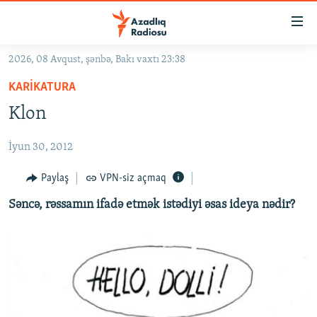
Keçid
linkləri
Əsas
2026, 08 Avqust, şənbə, Bakı vaxtı 23:38
məzmuna
GÜNDƏM
KARIKATURA
qayıt
#İZAHLA
Əsas
Klon
KORRUPSIOMETR
naviqasiyaya
qayıt
İyun 30, 2012
#ƏSLINDƏ
Axtarışa
FƏRQƏ BAX
Paylaş
VPN-siz açmaq
keç
QANUNI DOĞRU
Səncə, rəssamın ifadə etmək istədiyi əsas ideya nədir?
ARAŞDIRMA
MULTIMEDIA
RADIO ARXIV
VIDEO
HAQQIMIZDA
FOTOQALEREYA
OXU ZALI