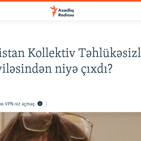
stan Kollektiv Təhlükəsizl
ləsindən niyə çıxdı?
VPN-siz açmaq