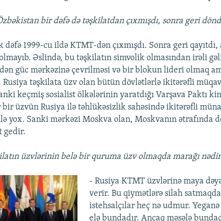
bəkistan bir dəfə də təşkilatdan çıxmışdı, sonra geri dönd
lk dəfə 1999-cu ildə KTMT-dən çıxmışdı. Sonra geri qayıtdı
olmayıb. Əslində, bu təşkilatın simvolik olmasından irəli gəli
dən güc mərkəzinə çevrilməsi və bir blokun lideri olmaq am
 Rusiya təşkilata üzv olan bütün dövlətlərlə ikitərəfli müqav
anki keçmiş sosialist ölkələrinin yaratdığı Varşava Paktı ki
ir üzvün Rusiya ilə təhlükəsizlik sahəsində ikitərəfli münas
 ilə yox. Sanki mərkəzi Moskva olan, Moskvanın ətrafında d
 gedir.
kilatın üzvlərinin belə bir quruma üzv olmaqda marağı nədir
- Rusiya KTMT üzvlərinə maya dəyə
verir. Bu qiymətlərə silah satmaqda
istehsalçılar heç nə udmur. Yeganə 
elə bundadır. ​Ancaq məsələ bundad