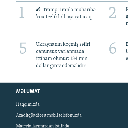
1
2
R
Tramp: İranla müharibə
'çox tezliklə' başa çatacaq
m
5
6
Ukraynanın keçmiş səfiri
qanunsuz varlanmada
ittiham olunur: 134 min
e
dollar girov ödəməlidir
MƏLUMAT
Haqqımızda
AzadlıqRadiosu mobil telefonuzda
Materiallarımızdan istifadə