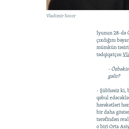
Vladimir Socor
İyunun 28-də Ö
çıxdığını bəya
mümkün təsiri
tədqiqatçısı
Vl
- Özbəki
gəlir?
- Şübhəsiz ki,
qəbul edəcəklə
hərəkətləri həz
bir daha göstə
tərəfindən rea
o biri Orta Asi