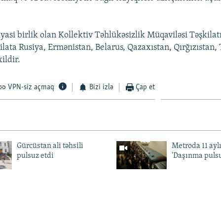
yasi birlik olan Kollektiv Təhlükəsizlik Müqaviləsi Təşkilatı
ilata Rusiya, Ermənistan, Belarus, Qazaxıstan, Qırğızıstan, 
ildir.
VPN-siz açmaq
Bizi izlə
Çap et
Gürcüstan ali təhsili
Metroda 11 aylı
pulsuz etdi
'Daşınma pulsu