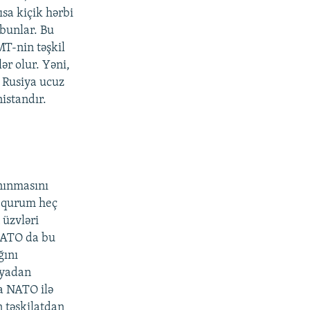
ısa kiçik hərbi
 bunlar. Bu
MT-nin təşkil
lər olur. Yəni,
ı Rusiya ucuz
istandır.
nınmasını
bu qurum heç
 üzvləri
 NATO da bu
ğını
iyadan
şa NATO ilə
n təşkilatdan