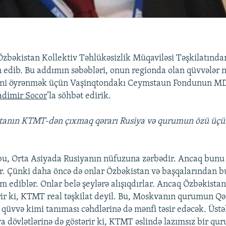
zbəkistan Kollektiv Təhlükəsizlik Müqaviləsi Təşkilatınd
n edib. Bu addımın səbəbləri, onun regionda olan qüvvələr n
ni öyrənmək üçün Vaşinqtondakı Ceymstaun Fondunun MDB
adimir Socor
’la söhbət edirik.
stanın KTMT-dən çıxmaq qərarı Rusiya və qurumun özü üç
 bu, Orta Asiyada Rusiyanın nüfuzuna zərbədir. Ancaq bunu 
r. Çünki daha öncə də onlar Özbəkistan və başqalarından b
m ediblər. Onlar belə şeylərə alışıqdırlar. Ancaq Özbəkista
rir ki, KTMT real təşkilat deyil. Bu, Moskvanın qurumun Qər
l qüvvə kimi tanıması cəhdlərinə də mənfi təsir edəcək. Üst
ya dövlətlərinə də göstərir ki, KTMT əslində lazımsız bir qu