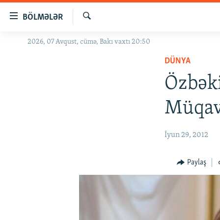
Keçid
BÖLMƏLƏR
linkləri
Axtar
Əsas
2026, 07 Avqust, cümə, Bakı vaxtı 20:50
GÜNDƏM
məzmuna
DÜNYA
#İZAHLA
qayıt
Əsas
Özbəki
KORRUPSIOMETR
naviqasiyaya
#ƏSLINDƏ
qayıt
Müqavi
Axtarışa
FƏRQƏ BAX
keç
QANUNI DOĞRU
İyun 29, 2012
ARAŞDIRMA
Paylaş
MULTIMEDIA
RADIO ARXIV
VIDEO
HAQQIMIZDA
FOTOQALEREYA
OXU ZALI