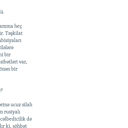
ü.
, amma heç
r. Təşkilat
bisiyaları
ilələrə
mi bir
ibətləri var,
önən bir
?
rinə ucuz silah
n rusiyalı
cəlbedicilik də
ır ki, söhbət