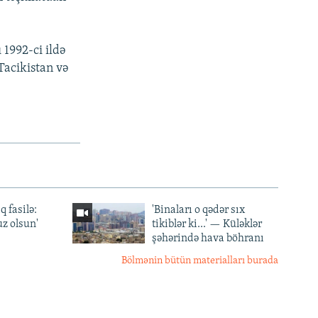
 1992-ci ildə
Tacikistan və
q fasilə:
'Binaları o qədər sıx
z olsun'
tikiblər ki...' — Küləklər
şəhərində hava böhranı
Bölmənin bütün materialları burada