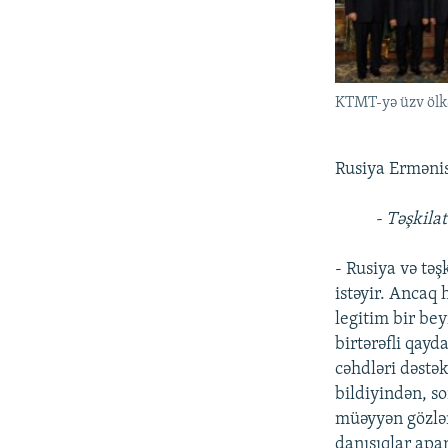
KTMT-yə üzv ölkə
Rusiya Ermənist
- Təşkila
- Rusiya və tə
istəyir. Ancaq 
legitim bir bey
birtərəfli qay
cəhdləri dəstə
bildiyindən, s
müəyyən gözlən
danışıqlar apa