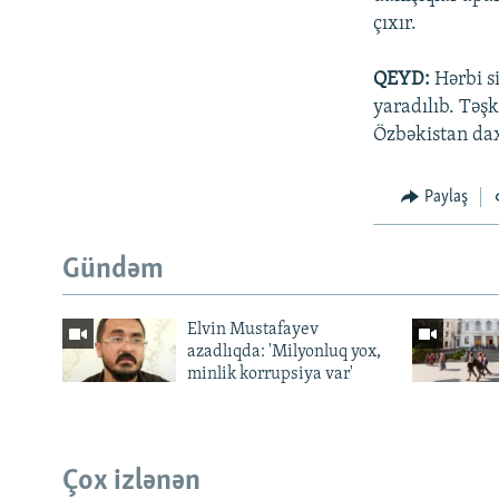
çıxır.
QEYD:
Hərbi si
yaradılıb. Təşk
Özbəkistan dax
Paylaş
Gündəm
Elvin Mustafayev
azadlıqda: 'Milyonluq yox,
minlik korrupsiya var'
Çox izlənən