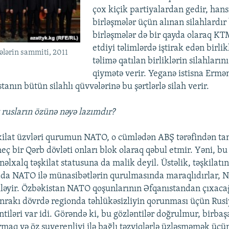
çox kiçik partiyalardan gedir, hans
birləşmələr üçün alınan silahlardır
birləşmələr də bir qayda olaraq KT
etdiyi təlimlərdə iştirak edən birlik
lərin sammiti, 2011
təlimə qatılan birliklərin silahların
qiymətə verir. Yeganə istisna Ermən
anın bütün silahlı qüvvələrinə bu şərtlərlə silah verir.
t rusların özünə nəyə lazımdır?
şkilat üzvləri qurumun NATO, o cümlədən ABŞ tərəfindən ta
heç bir Qərb dövləti onları blok olaraq qəbul etmir. Yəni, 
nəlxalq təşkilat statusuna da malik deyil. Üstəlik, təşkilatın
dada NATO ilə münasibətlərin qurulmasında maraqlıdırlar,
kləyir. Özbəkistan NATO qoşunlarının Əfqanıstandan çıxaca
onrakı dövrdə regionda təhlükəsizliyin qorunması üçün Rus
tiləri var idi. Görəndə ki, bu gözləntilər doğrulmur, birba
rmaq və öz suverenliyi ilə bağlı təzyiqlərlə üzləşməmək üçü