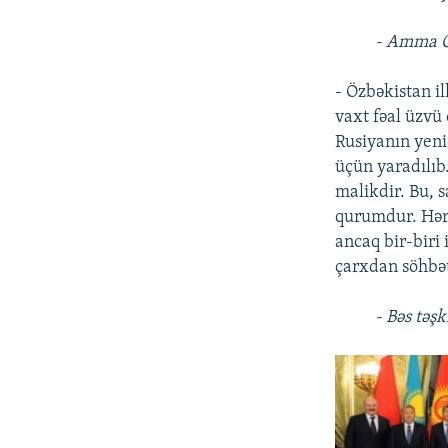
- Amma Öz
- Özbəkistan i
vaxt fəal üzvü 
Rusiyanın yeni
üçün yaradılıb.
malikdir. Bu, s
qurumdur. Hər b
ancaq bir-biri
çarxdan söhbət
- Bəs təş