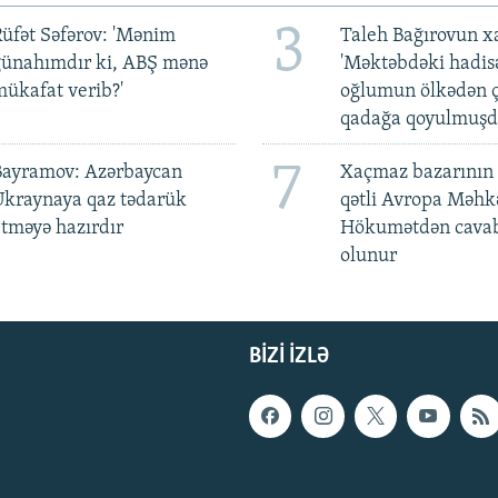
3
üfət Səfərov: 'Mənim
Taleh Bağırovun x
günahımdır ki, ABŞ mənə
'Məktəbdəki hadis
ükafat verib?'
oğlumun ölkədən ç
qadağa qoyulmuşd
7
Bayramov: Azərbaycan
Xaçmaz bazarının 
Ukraynaya qaz tədarük
qətli Avropa Məhk
tməyə hazırdır
Hökumətdən cavab
olunur
BIZI IZLƏ