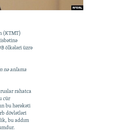
an (KTMT)
isbətinə
 ölkələri üzrə
ün nə anlama
ruslar rahatca
u cür
nın bu hərəkəti
b dövlətləri
əlik, bu addım
rumdur.