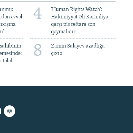
4
anımı:
'Human Rights Watch':
ədən əvvəl
Hakimiyyət Əli Kərimliyə
ıxışına
qarşı pis rəftara son
u'
qoymalıdır
8
sahibinin
Zamin Salayev azadlığa
əməsində:
çıxıb
 tələb