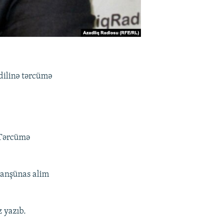
dilinə tərcümə
 Tərcümə
canşünas alim
 yazıb.