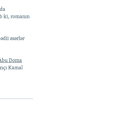
nda
b ki, romanın
dii əsərlər
 Abu Doma
azıçı Kamal