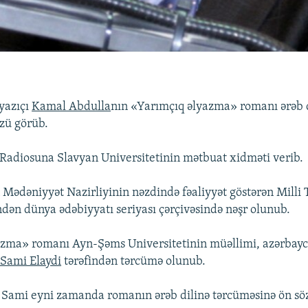
yazıçı
Kamal Abdulla
nın «Yarımçıq əlyazma» romanı ərəb 
üzü görüb.
Radiosuna Slavyan Universitetinin mətbuat xidməti verib.
Mədəniyyət Nazirliyinin nəzdində fəaliyyət göstərən Milli
ndən dünya ədəbiyyatı seriyası çərçivəsində nəşr olunub.
azma» romanı Ayn-Şəms Universitetinin müəllimi, azərbay
Sami Elaydi
tərəfindən tərcümə olunub.
Sami eyni zamanda romanın ərəb dilinə tərcüməsinə ön söz