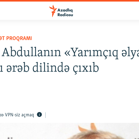
YƏT PROQRAMI
 Abdullanın «Yarımçıq əl
 ərəb dilində çıxıb
VPN-siz açmaq