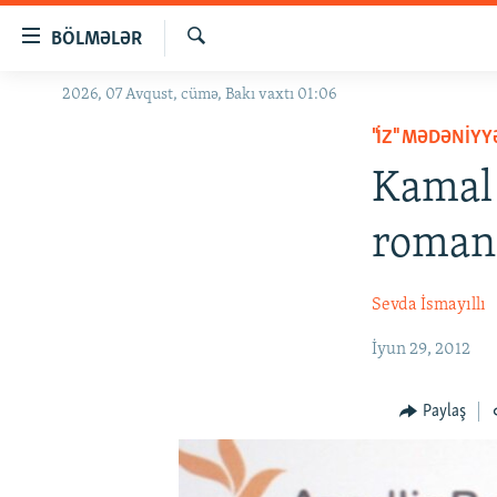
Keçid
BÖLMƏLƏR
linkləri
Axtar
Əsas
2026, 07 Avqust, cümə, Bakı vaxtı 01:06
GÜNDƏM
məzmuna
"İZ" MƏDƏNIY
#İZAHLA
qayıt
Əsas
Kamal
KORRUPSIOMETR
naviqasiyaya
#ƏSLINDƏ
qayıt
romanı
Axtarışa
FƏRQƏ BAX
keç
QANUNI DOĞRU
Sevda İsmayıllı
ARAŞDIRMA
İyun 29, 2012
MULTIMEDIA
Paylaş
RADIO ARXIV
VIDEO
HAQQIMIZDA
FOTOQALEREYA
OXU ZALI