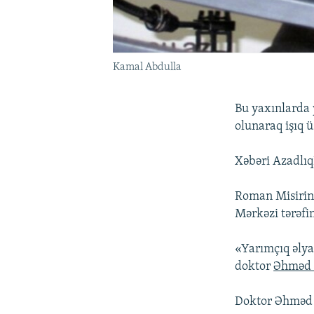
Kamal Abdulla
Bu yaxınlarda 
olunaraq işıq 
Xəbəri Azadlıq
Roman Misirin 
Mərkəzi tərəfi
«Yarımçıq əly
doktor
Əhməd 
Doktor Əhməd 