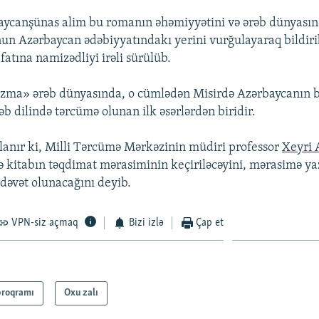
aycanşünas alim bu romanın əhəmiyyətini və ərəb dünyası
nun Azərbaycan ədəbiyyatındakı yerini vurğulayaraq bildiri
tına namizədliyi irəli sürülüb.
zma» ərəb dünyasında, o cümlədən Misirdə Azərbaycanın bə
rəb dilində tərcümə olunan ilk əsərlərdən biridir.
anır ki, Milli Tərcümə Mərkəzinin müdiri professor
Xeyri
də kitabın təqdimat mərasiminin keçiriləcəyini, mərasimə y
dəvət olunacağını deyib.
VPN-siz açmaq
Bizi izlə
Çap et
proqramı
Oxu zalı