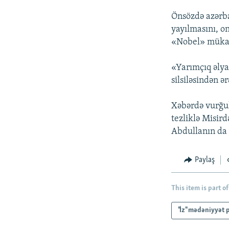
Önsözdə azərb
yayılmasını, o
«Nobel» mükafa
«Yarımçıq əlya
silsiləsindən ə
Xəbərdə vurğul
tezliklə Misir
Abdullanın da 
Paylaş
This item is part of
"İz" mədəniyyət 