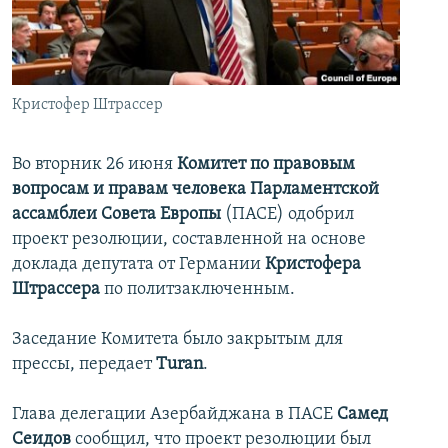
İNFOQRAFIKA
AZƏRBAYCAN ƏDƏBIYYATI KITABXANASI
MISSIYAMIZ
BIZI IZLƏ
KARIKATURA
İSLAM VƏ DEMOKRATIYA
PEŞƏ ETIKASI VƏ JURNALISTIKA STANDARTLARIMIZ
İZ - MƏDƏNIYYƏT PROQRAMI
MATERIALLARIMIZDAN ISTIFADƏ
Кристофер Штрассер
AZADLIQRADIOSU MOBIL TELEFONUNUZDA
RFE/RL-in bütün saytları
BIZIMLƏ ƏLAQƏ
Во вторник 26 июня
Комитет по правовым
вопросам и правам человека Парламентской
XƏBƏR BÜLLETENLƏRIMIZ
ассамблеи Совета Европы
(ПАСЕ) одобрил
проект резолюции, составленной на основе
доклада депутата от Германии
Кристофера
Штрассера
по политзаключенным.
Заседание Комитета было закрытым для
прессы, передает
Turan
.
Глава делегации Азербайджана в ПАСЕ
Самед
Сеидов
сообщил, что проект резолюции был