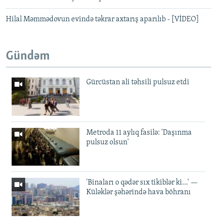
Hilal Məmmədovun evində təkrar axtarış aparılıb - [VİDEO]
Gündəm
Gürcüstan ali təhsili pulsuz etdi
Metroda 11 aylıq fasilə: 'Daşınma
pulsuz olsun'
'Binaları o qədər sıx tikiblər ki...' —
Küləklər şəhərində hava böhranı