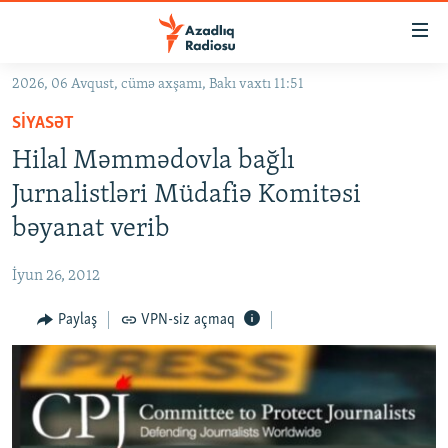
Keçid
linkləri
Əsas
2026, 06 Avqust, cümə axşamı, Bakı vaxtı 11:51
məzmuna
GÜNDƏM
SIYASƏT
qayıt
#İZAHLA
Əsas
Hilal Məmmədovla bağlı
KORRUPSIOMETR
naviqasiyaya
Jurnalistləri Müdafiə Komitəsi
qayıt
#ƏSLINDƏ
bəyanat verib
Axtarışa
FƏRQƏ BAX
keç
İyun 26, 2012
QANUNI DOĞRU
Paylaş
VPN-siz açmaq
ARAŞDIRMA
MULTIMEDIA
RADIO ARXIV
VIDEO
HAQQIMIZDA
FOTOQALEREYA
OXU ZALI