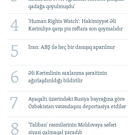
qadağa qoyulmuşdu'
4
'Human Rights Watch': Hakimiyyət Əli
Kərimliyə qarşı pis rəftara son qoymalıdır
5
İran: ABŞ ilə heç bir danışıq aparılmır
6
Əli Kərimlinin saxlanma şəraitinin
ağırlaşdırıldığı bildirilir
7
Ayaqaltı üzərindəki Rusiya bayrağına görə
Özbəkistan vətəndaşını deportasiya etdilər
8
'Taliban' rəsmilərinin Moldovaya səfəri
siyasi qalmaqal yaradıb