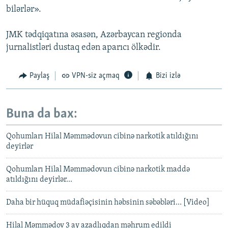
bilərlər».
JMK tədqiqatına əsasən, Azərbaycan regionda
jurnalistləri dustaq edən aparıcı ölkədir.
Paylaş
VPN-siz açmaq
Bizi izlə
Buna da bax:
Qohumları Hilal Məmmədovun cibinə narkotik atıldığını
deyirlər
Qohumları Hilal Məmmədovun cibinə narkotik maddə
atıldığını deyirlər...
Daha bir hüquq müdafiəçisinin həbsinin səbəbləri… [Video]
Hilal Məmmədov 3 ay azadlıqdan məhrum edildi