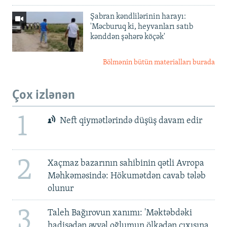
Şabran kəndlilərinin harayı:
'Məcburuq ki, heyvanları satıb
kənddən şəhərə köçək'
Bölmənin bütün materialları burada
Çox izlənən
1
Neft qiymətlərində düşüş davam edir
2
Xaçmaz bazarının sahibinin qətli Avropa
Məhkəməsində: Hökumətdən cavab tələb
olunur
3
Taleh Bağırovun xanımı: 'Məktəbdəki
hadisədən əvvəl oğlumun ölkədən çıxışına