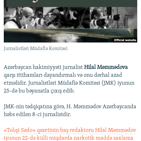
İNFOQRAFIKA
AZƏRBAYCAN ƏDƏBIYYATI KITABXANASI
MISSIYAMIZ
BIZI IZLƏ
KARIKATURA
İSLAM VƏ DEMOKRATIYA
PEŞƏ ETIKASI VƏ JURNALISTIKA STANDARTLARIMIZ
İZ - MƏDƏNIYYƏT PROQRAMI
MATERIALLARIMIZDAN ISTIFADƏ
AZADLIQRADIOSU MOBIL TELEFONUNUZDA
RFE/RL-in bütün saytları
Jurnalistləri Müdafiə Komitəsi
BIZIMLƏ ƏLAQƏ
XƏBƏR BÜLLETENLƏRIMIZ
Azərbaycan hakimiyyəti jurnalist
Hilal Məmmədova
qarşı ittihamları dayandırmalı və onu dərhal azad
etməlidir. Jurnalistləri Müdafiə Komitəsi (JMK) iyunun
25-də bu bəyanatla çıxış edib.
JMK-nin tədqiqatına görə, H. Məmmədov Azərbaycanda
həbs edilən 8-ci jurnalistdir.
«Tolışi Sədo» qəzetinin baş redaktoru Hilal Məmmədov
iyunun 22-də külli miqdarda narkotik maddə saxlama