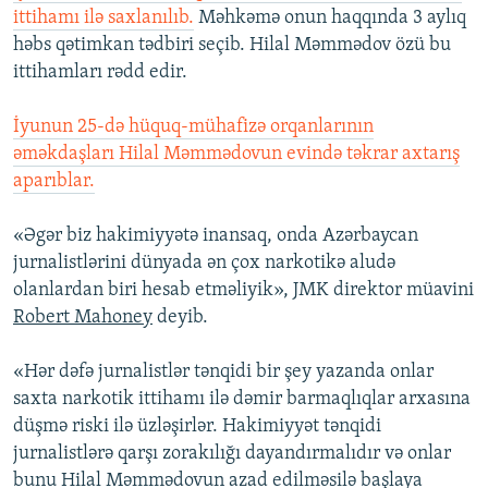
ittihamı ilə saxlanılıb.
Məhkəmə onun haqqında 3 aylıq
həbs qətimkan tədbiri seçib. Hilal Məmmədov özü bu
ittihamları rədd edir.
İyunun 25-də hüquq-mühafizə orqanlarının
əməkdaşları Hilal Məmmədovun evində təkrar axtarış
aparıblar.
«Əgər biz hakimiyyətə inansaq, onda Azərbaycan
jurnalistlərini dünyada ən çox narkotikə aludə
olanlardan biri hesab etməliyik», JMK direktor müavini
Robert Mahoney
deyib.
«Hər dəfə jurnalistlər tənqidi bir şey yazanda onlar
saxta narkotik ittihamı ilə dəmir barmaqlıqlar arxasına
düşmə riski ilə üzləşirlər. Hakimiyyət tənqidi
jurnalistlərə qarşı zorakılığı dayandırmalıdır və onlar
bunu Hilal Məmmədovun azad edilməsilə başlaya