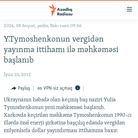
Keçid
linkləri
Əsas
2026, 08 Avqust, şənbə, Bakı vaxtı 09:56
məzmuna
GÜNDƏM
Y.Tymoshenkonun vergidən
qayıt
#İZAHLA
Əsas
yayınma ittihamı ilə məhkəməsi
KORRUPSIOMETR
naviqasiyaya
başlanıb
qayıt
#ƏSLINDƏ
Axtarışa
İyun 25, 2012
FƏRQƏ BAX
keç
QANUNI DOĞRU
Paylaş
VPN-siz açmaq
ARAŞDIRMA
Ukraynanın həbsdə olan keçmiş baş naziri Yulia
Tymoshenkonun yeni məhkəməsi başlanıb.
MULTIMEDIA
Xarkovda keçirilən məhkəmə Tymoshenkonun 1990-cı
RADIO ARXIV
VIDEO
illərdə özəl enerji şirkətinə başçılıq edəndə vergidən
milyonlarla dollar yayındırması ittihamına baxır.
HAQQIMIZDA
FOTOQALEREYA
OXU ZALI