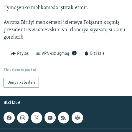
İNFOQRAFIKA
AZƏRBAYCAN ƏDƏBIYYATI KITABXANASI
MISSIYAMIZ
Tymoşenko məhkəmədə iştirak etmir.
BIZI IZLƏ
KARIKATURA
İSLAM VƏ DEMOKRATIYA
PEŞƏ ETIKASI VƏ JURNALISTIKA STANDARTLARIMIZ
Avropa Birliyi məhkəməni izləməyə Polşanın keçmiş
İZ - MƏDƏNIYYƏT PROQRAMI
MATERIALLARIMIZDAN ISTIFADƏ
prezidenti Kwasnievskini və Irlandiya siyasətçisi Coxu
göndərib.
AZADLIQRADIOSU MOBIL TELEFONUNUZDA
RFE/RL-in bütün saytları
BIZIMLƏ ƏLAQƏ
Paylaş
VPN-siz açmaq
Bizi izlə
XƏBƏR BÜLLETENLƏRIMIZ
This item is part of
Dünya xəbərləri
BIZI IZLƏ