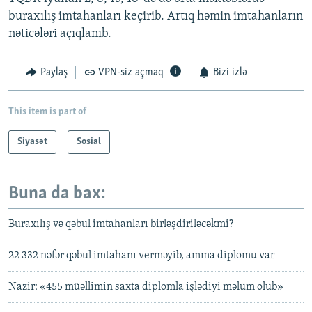
buraxılış imtahanları keçirib. Artıq həmin imtahanların
nəticələri açıqlanıb.
Paylaş
VPN-siz açmaq
Bizi izlə
This item is part of
Siyasət
Sosial
Buna da bax:
Buraxılış və qəbul imtahanları birləşdiriləcəkmi?
22 332 nəfər qəbul imtahanı verməyib, amma diplomu var
Nazir: «455 müəllimin saxta diplomla işlədiyi məlum olub»