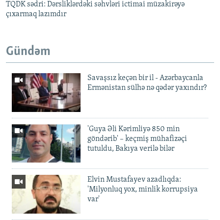
TQDK sədri: Dərsliklərdəki səhvləri ictimai müzakirəyə
çıxarmaq lazımdır
Gündəm
Savaşsız keçən bir il - Azərbaycanla
Ermənistan sülhə nə qədər yaxındır?
'Guya Əli Kərimliyə 850 min
göndərib' – keçmiş mühafizəçi
tutuldu, Bakıya verilə bilər
Elvin Mustafayev azadlıqda:
'Milyonluq yox, minlik korrupsiya
var'