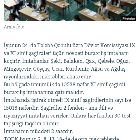
İNFOQRAFIKA
AZƏRBAYCAN ƏDƏBIYYATI KITABXANASI
MISSIYAMIZ
BIZI IZLƏ
KARIKATURA
İSLAM VƏ DEMOKRATIYA
PEŞƏ ETIKASI VƏ JURNALISTIKA STANDARTLARIMIZ
Arxiv foto
İZ - MƏDƏNIYYƏT PROQRAMI
MATERIALLARIMIZDAN ISTIFADƏ
AZADLIQRADIOSU MOBIL TELEFONUNUZDA
RFE/RL-in bütün saytları
İyunun 24-də Tələbə Qəbulu üzrə Dövlət Komissiyası IX
BIZIMLƏ ƏLAQƏ
və XI sinif şagirdləri üçün növbəti buraxılış imtahanı
keçirir. İmtahanlar Şəki, Balakən, Qax, Qəbələ, Oğuz,
XƏBƏR BÜLLETENLƏRIMIZ
Mingəçevir, Göyçay, Ucar, Kürdəmir, Ağsu və Ağdaş
rayonlarındakı məktəbləri əhatə edir.
Bu bölgədə ümumilikdə 10538 nəfər XI sinif şagirdi
buraxılış imtahanına qatılmalıdır.
İmtahanda iştirak etməli IX sinif şagirdlərinin sayı isə
15018 nəfərdir. Şagirdlər 2 fəndən - ana dili və
riyaziyyat imtahan verirlər. Onlara hər fəndən 30 test
tapşırığı təqdim olunur.
İmtahanın müddəti 2 saatdır.
TQDK iyunun 2, 8, 13, 18-də də orta məktəblərdə