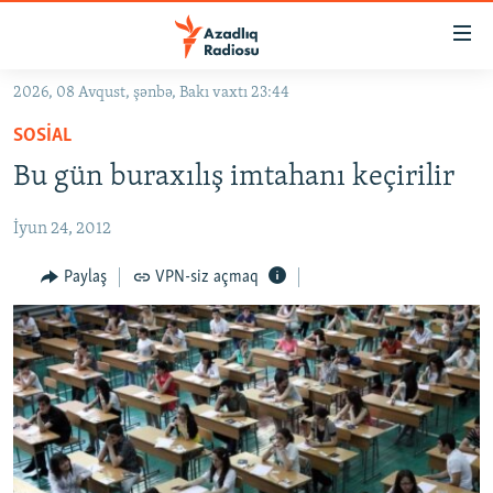
Keçid
linkləri
Əsas
2026, 08 Avqust, şənbə, Bakı vaxtı 23:44
məzmuna
GÜNDƏM
SOSIAL
qayıt
#İZAHLA
Əsas
Bu gün buraxılış imtahanı keçirilir
KORRUPSIOMETR
naviqasiyaya
qayıt
İyun 24, 2012
#ƏSLINDƏ
Axtarışa
FƏRQƏ BAX
Paylaş
VPN-siz açmaq
keç
QANUNI DOĞRU
ARAŞDIRMA
MULTIMEDIA
RADIO ARXIV
VIDEO
HAQQIMIZDA
FOTOQALEREYA
OXU ZALI