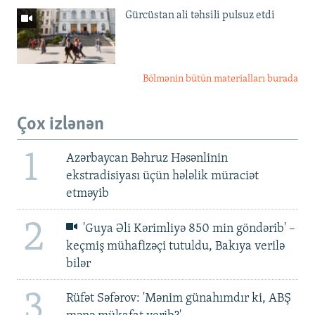
Gürcüstan ali təhsili pulsuz etdi
Bölmənin bütün materialları burada
Çox izlənən
1
Azərbaycan Bəhruz Həsənlinin
ekstradisiyası üçün hələlik müraciət
etməyib
2
'Guya Əli Kərimliyə 850 min göndərib' –
keçmiş mühafizəçi tutuldu, Bakıya verilə
bilər
3
Rüfət Səfərov: 'Mənim günahımdır ki, ABŞ