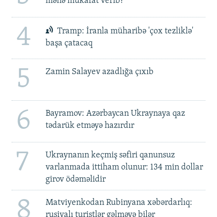
mənə mükafat verib?'
4
Tramp: İranla müharibə 'çox tezliklə'
başa çatacaq
5
Zamin Salayev azadlığa çıxıb
6
Bayramov: Azərbaycan Ukraynaya qaz
tədarük etməyə hazırdır
7
Ukraynanın keçmiş səfiri qanunsuz
varlanmada ittiham olunur: 134 min dollar
girov ödəməlidir
8
Matviyenkodan Rubinyana xəbərdarlıq:
rusiyalı turistlər gəlməyə bilər