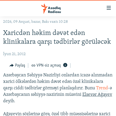
Keçid
linkləri
Əsas
2026, 09 Avqust, bazar, Bakı vaxtı 10:28
məzmuna
GÜNDƏM
Xaricdən həkim dəvət edən
qayıt
#İZAHLA
Əsas
klinikalara qarşı tədbirlər görüləcək
KORRUPSIOMETR
naviqasiyaya
qayıt
İyun 21, 2012
#ƏSLINDƏ
Axtarışa
FƏRQƏ BAX
Paylaş
VPN-siz açmaq
keç
QANUNI DOĞRU
Azərbaycan Səhiyyə Nazirliyi onlardan icazə alınmadan
xarici ölkələrdən həkim dəvət edən özəl klinikalara
ARAŞDIRMA
qarşı ciddi tədbirlər görməyi planlaşdırır. Bunu
Trend
-ə
MULTIMEDIA
Azərbaycanın səhiyyə nazirinin müavini
Elsevər Ağayev
deyib.
RADIO ARXIV
VIDEO
HAQQIMIZDA
FOTOQALEREYA
OXU ZALI
Ağayevin sözlərinə görə, özəl tibb müəssisələrinə xarici