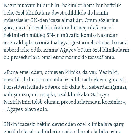
Nazir müavini bildirib ki, həkimlər hətta bir həftəlik
belə, özəl klinikalara dəvət edildikdə də həmin
müəssisələr SN-dən icazə almalıdır. Onun sözlərinə
görə, nazirlik özəl klinikalara bir neçə dəfə xarici
həkimlərin mütləq SN-in müvafiq komissiyasından
icazə aldıqdan sonra fəaliyyət göstərməli olması barədə
xəbərdarlıq edib. Amma Ağayev bütün özəl klinikaların
bu prosedurlara əməl etməməsinə də təəssüflənib.
«Buna əməl edən, etməyən klinika da var. Yəqin ki,
nazirlik də bu istiqamətdə öz ciddi tədbirlərini görəcək.
Fürsətdən istifadə edərək bir daha bu xəbərdarlığımızı,
xahişimizi çatdırırıq ki, özəl klinikalar Səhiyyə
Nazirliyinin tələb olunan prosedurlarından keçsinlər»,
- Ağayev əlavə edib.
SN-in icazəsiz həkim dəvət edən özəl klinikalara qarşı
görülə biləcək tədbirlərin nədən ibarət ola biləcəyinə