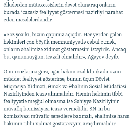
ölkələrdən mütəxəssislərin dəvət olunaraq onların
İNFOQRAFIKA
AZƏRBAYCAN ƏDƏBIYYATI KITABXANASI
MISSIYAMIZ
BIZI IZLƏ
burada icazəsiz fəaliyyət göstərməsi nazirliyi narahat
KARIKATURA
İSLAM VƏ DEMOKRATIYA
PEŞƏ ETIKASI VƏ JURNALISTIKA STANDARTLARIMIZ
edən məsələlərdəndir.
İZ - MƏDƏNIYYƏT PROQRAMI
MATERIALLARIMIZDAN ISTIFADƏ
«Söz yox ki, bizim qapımız açıqdır. Hər yerdən gələn
AZADLIQRADIOSU MOBIL TELEFONUNUZDA
RFE/RL-in bütün saytları
həkimləri çox böyük məmnuniyyətlə qəbul etmək,
BIZIMLƏ ƏLAQƏ
onların əhalimizə xidmət göstərməsini istəyirik. Ancaq
bu, qanunauyğun, icazəli olmalıdır», Ağayev deyib.
XƏBƏR BÜLLETENLƏRIMIZ
Onun sözlərinə görə, əgər həkim özəl klinikada uzun
müddət fəaliyyət göstərirsə, bunun üçün Dövlət
Miqrasiya Xidməti, Əmək və Əhalinin Sosial Müdafiəsi
Nazirliyindən icazə alınmalıdır. Həmin həkimin tibbi
fəaliyyətlə məşğul olmasına isə Səhiyyə Nazirliyinin
müvafiq komissiyası icazə verməlidir. SN-in bu
komissiyası müvafiq sənədlərə baxmalı, əhalimizə hansı
həkimin tibbi xidmət göstərəcəyini araşdırmalıdır.