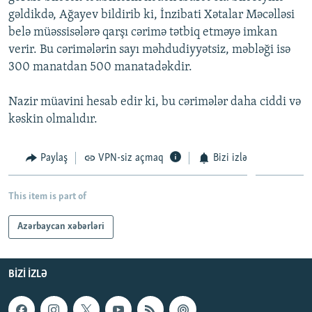
gəldikdə, Ağayev bildirib ki, İnzibati Xətalar Məcəlləsi
belə müəssisələrə qarşı cərimə tətbiq etməyə imkan
verir. Bu cərimələrin sayı məhdudiyyətsiz, məbləği isə
300 manatdan 500 manatadəkdir.
Nazir müavini hesab edir ki, bu cərimələr daha ciddi və
kəskin olmalıdır.
Paylaş
VPN-siz açmaq
Bizi izlə
This item is part of
Azərbaycan xəbərləri
BIZI IZLƏ