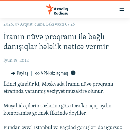
Keçid
linkləri
Əsas
2026, 07 Avqust, cümə, Bakı vaxtı 07:25
məzmuna
GÜNDƏM
İranın nüvə proqramı ilə bağlı
qayıt
#İZAHLA
Əsas
danışıqlar hələlik nəticə vermir
KORRUPSIOMETR
naviqasiyaya
qayıt
İyun 19, 2012
#ƏSLINDƏ
Axtarışa
FƏRQƏ BAX
Paylaş
VPN-siz açmaq
keç
QANUNI DOĞRU
İkinci gündür ki, Moskvada İranın nüvə proqramı
ətrafında yaranmış vəziyyət müzakirə olunur.
ARAŞDIRMA
MULTIMEDIA
Müşahidəçilərin sözlərinə görə tərəflər açıq-aydın
kompramisə getmək fikrində deyillər.
RADIO ARXIV
VIDEO
HAQQIMIZDA
FOTOQALEREYA
OXU ZALI
Bundan əvvəl İstanbul və Bağdad görüşləri də uğursuz