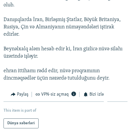
olub.
İNFOQRAFIKA
AZƏRBAYCAN ƏDƏBIYYATI KITABXANASI
MISSIYAMIZ
BIZI IZLƏ
KARIKATURA
İSLAM VƏ DEMOKRATIYA
PEŞƏ ETIKASI VƏ JURNALISTIKA STANDARTLARIMIZ
Danışıqlarda İran, Birləşmiş Ştatlar, Böyük Britaniya,
Rusiya, Çin və Almaniyanın nümayəndələri iştirak
İZ - MƏDƏNIYYƏT PROQRAMI
MATERIALLARIMIZDAN ISTIFADƏ
edirlər.
AZADLIQRADIOSU MOBIL TELEFONUNUZDA
RFE/RL-in bütün saytları
BIZIMLƏ ƏLAQƏ
Beynəlxalq aləm hesab edir ki, İran gizlicə nüvə silahı
üzərində işləyir.
XƏBƏR BÜLLETENLƏRIMIZ
ehran ittihamı rədd edir, nüvə proqramının
dincməqsədlər üçün nəzərdə tutulduğunu deyir.
Paylaş
VPN-siz açmaq
Bizi izlə
This item is part of
Dünya xəbərləri