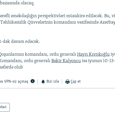
bazasında olacaq.
ərəfli əməkdaşlığın perspektivləri müzakirə ediləcək. Bu, v
 Təhlükəsizlik Qüvvələrinin komandanı vəzifəsində Azərbay
21-dək davam edəcək.
Qoşunlarının komandanı, ordu generalı
Hayrı Kıvrıkoğlu
iy
Komandanı, ordu generalı
Bəkir Kalyoncu
isə iyunun 10-13
səfərdə olub
VPN-siz açmaq
Bizi izlə
Çap et
rləri