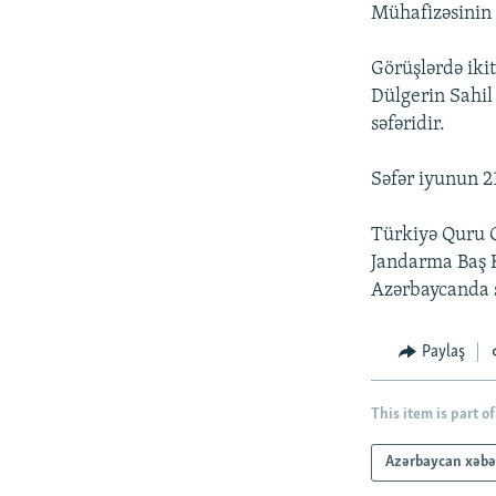
İNFOQRAFIKA
AZƏRBAYCAN ƏDƏBIYYATI KITABXANASI
MISSIYAMIZ
Mühafizəsinin 
KARIKATURA
İSLAM VƏ DEMOKRATIYA
PEŞƏ ETIKASI VƏ JURNALISTIKA
STANDARTLARIMIZ
Görüşlərdə ikit
İZ - MƏDƏNIYYƏT PROQRAMI
Dülgerin Sahil
MATERIALLARIMIZDAN ISTIFADƏ
səfəridir.
AZADLIQRADIOSU MOBIL TELEFONUNUZDA
Səfər iyunun 
BIZIMLƏ ƏLAQƏ
XƏBƏR BÜLLETENLƏRIMIZ
Türkiyə Quru 
Jandarma Baş 
Azərbaycanda 
Paylaş
This item is part of
Azərbaycan xəbə