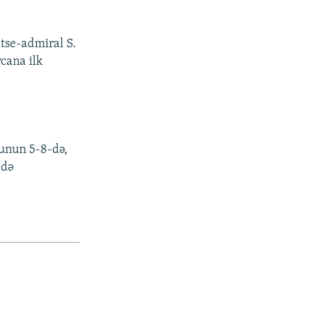
itse-admiral S.
cana ilk
unun 5-8-də,
-də