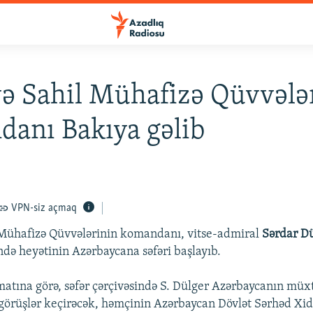
ə Sahil Mühafizə Qüvvələ
anı Bakıya gəlib
VPN-siz açmaq
 Mühafizə Qüvvələrinin komandanı, vitse-admiral
Sərdar Dü
də heyətinin Azərbaycana səfəri başlayıb.
atına görə, səfər çərçivəsində S. Dülger Azərbaycanın müxt
örüşlər keçirəcək, həmçinin Azərbaycan Dövlət Sərhəd Xid