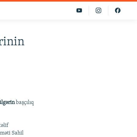
rinin
lgərin
başçılıq
əlif
məti Sahil