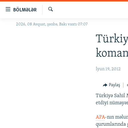
Keçid
BÖLMƏLƏR
linkləri
Axtar
Əsas
2026, 08 Avqust, şənbə, Bakı vaxtı 07:07
GÜNDƏM
məzmuna
#İZAHLA
Türkiy
qayıt
Əsas
KORRUPSIOMETR
komand
naviqasiyaya
#ƏSLINDƏ
qayıt
Axtarışa
FƏRQƏ BAX
İyun 19, 2012
keç
QANUNI DOĞRU
Paylaş
ARAŞDIRMA
Türkiyə Sahil
MULTIMEDIA
etdiyi nümayən
RADIO ARXIV
VIDEO
APA
-nın məlum
HAQQIMIZDA
FOTOQALEREYA
OXU ZALI
qurumlarında g