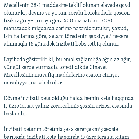
Məcəllənin 38-1 maddəsinə təklif olunan əlavədə qeyd
İNFOQRAFIKA
AZƏRBAYCAN ƏDƏBIYYATI KITABXANASI
MISSIYAMIZ
BIZI IZLƏ
olunur ki, döymə və ya sair zorakı hərəkətlərlə qəsdən
KARIKATURA
İSLAM VƏ DEMOKRATIYA
PEŞƏ ETIKASI VƏ JURNALISTIKA STANDARTLARIMIZ
fiziki ağrı yetirməyə görə 500 manatdan 1000
manatadək miqdarda cərimə nəzərdə tutulur, yaxud,
İZ - MƏDƏNIYYƏT PROQRAMI
MATERIALLARIMIZDAN ISTIFADƏ
işin hallarına görə, xətanı törədənin şəxsiyyəti nəzərə
AZADLIQRADIOSU MOBIL TELEFONUNUZDA
RFE/RL-in bütün saytları
alınmaqla 15 günədək inzibati həbs tətbiq olunur.
BIZIMLƏ ƏLAQƏ
Layihədə göstərilir ki, bu əməl sağlamlığa ağır, az ağır,
XƏBƏR BÜLLETENLƏRIMIZ
yüngül zərbə vurmaqla törədildikdə Cinayət
Məcəlləsinin müvafiq maddələrinə əsasən cinayət
məsuliyyətinə səbəb olur.
Döymə inzibati xəta olduğu halda həmin xəta haqqında
iş üzrə icraat yalnız zərərçəkmiş şəxsin ərizəsi əsasında
başlanılır.
İnzibati xətanın törətmiş şəxs zərərçəkmiş şəxslə
barışıqda inzibati xəta haqqında iş üzrə icraata xitam