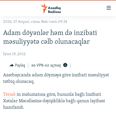
Keçid
linkləri
Əsas
2026, 07 Avqust, cümə, Bakı vaxtı 09:34
məzmuna
GÜNDƏM
Adam döyənlər həm də inzibati
qayıt
#İZAHLA
Əsas
məsuliyyətə cəlb olunacaqlar
KORRUPSIOMETR
naviqasiyaya
qayıt
İyun 19, 2012
#ƏSLINDƏ
Axtarışa
FƏRQƏ BAX
Paylaş
VPN-siz açmaq
keç
QANUNI DOĞRU
Azərbaycanda adam döyməyə görə inzibati məsuliyyət
tətbiq olunacaq.
ARAŞDIRMA
MULTIMEDIA
Trend
-in məlumatına görə, bununla bağlı İnzibati
Xətalar Məcəlləsinə dəyişikliklə bağlı qanun layihəsi
RADIO ARXIV
VIDEO
hazırlanıb.
HAQQIMIZDA
FOTOQALEREYA
OXU ZALI