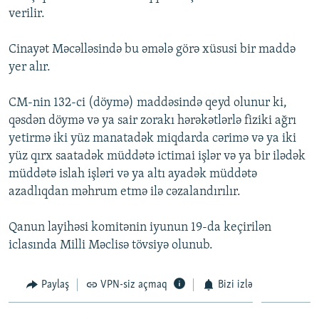
verilir.
Cinayət Məcəlləsində bu əmələ görə xüsusi bir maddə
yer alır.
CM-nin 132-ci (döymə) maddəsində qeyd olunur ki,
qəsdən döymə və ya sair zorakı hərəkətlərlə fiziki ağrı
yetirmə iki yüz manatadək miqdarda cərimə və ya iki
yüz qırx saatadək müddətə ictimai işlər və ya bir ilədək
müddətə islah işləri və ya altı ayadək müddətə
azadlıqdan məhrum etmə ilə cəzalandırılır.
Qanun layihəsi komitənin iyunun 19-da keçirilən
iclasında Milli Məclisə tövsiyə olunub.
Paylaş
VPN-siz açmaq
Bizi izlə