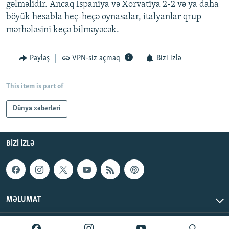
gəlməlidir. Ancaq İspaniya və Xorvatiya 2-2 və ya daha
İNFOQRAFIKA
AZƏRBAYCAN ƏDƏBIYYATI KITABXANASI
MISSIYAMIZ
böyük hesabla heç-heçə oynasalar, italyanlar qrup
BIZI IZLƏ
KARIKATURA
İSLAM VƏ DEMOKRATIYA
PEŞƏ ETIKASI VƏ JURNALISTIKA STANDARTLARIMIZ
mərhələsini keçə bilməyəcək.
İZ - MƏDƏNIYYƏT PROQRAMI
MATERIALLARIMIZDAN ISTIFADƏ
Paylaş
VPN-siz açmaq
Bizi izlə
AZADLIQRADIOSU MOBIL TELEFONUNUZDA
RFE/RL-in bütün saytları
BIZIMLƏ ƏLAQƏ
This item is part of
XƏBƏR BÜLLETENLƏRIMIZ
Dünya xəbərləri
BIZI IZLƏ
MƏLUMAT
AzadlıqRadiosu © 2026 Inc. | Bütün hüquqlar qorunur