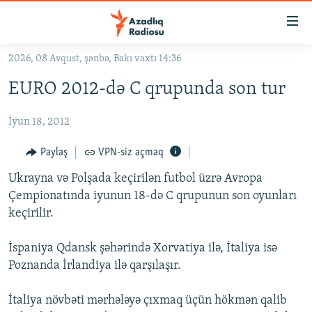
Keçid
linkləri
Əsas
2026, 08 Avqust, şənbə, Bakı vaxtı 14:36
məzmuna
GÜNDƏM
EURO 2012-də C qrupunda son tur
qayıt
#İZAHLA
Əsas
İyun 18, 2012
KORRUPSIOMETR
naviqasiyaya
qayıt
#ƏSLINDƏ
Paylaş
VPN-siz açmaq
Axtarışa
FƏRQƏ BAX
keç
Ukrayna və Polşada keçirilən futbol üzrə Avropa
Çempionatında iyunun 18-də C qrupunun son oyunları
QANUNI DOĞRU
keçirilir.
ARAŞDIRMA
İspaniya Qdansk şəhərində Xorvatiya ilə, İtaliya isə
MULTIMEDIA
Poznanda İrlandiya ilə qarşılaşır.
RADIO ARXIV
VIDEO
HAQQIMIZDA
İtaliya növbəti mərhələyə çıxmaq üçün hökmən qalib
FOTOQALEREYA
OXU ZALI