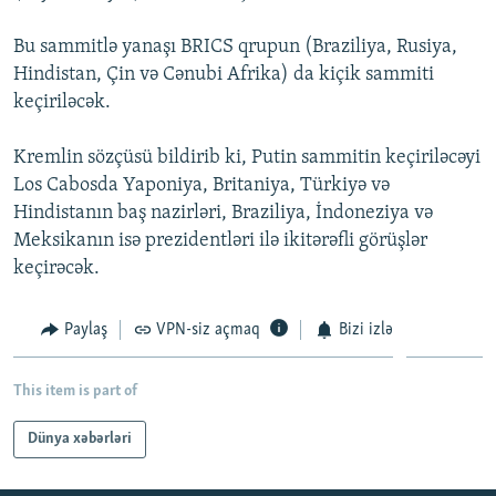
İNFOQRAFIKA
AZƏRBAYCAN ƏDƏBIYYATI KITABXANASI
MISSIYAMIZ
BIZI IZLƏ
Bu sammitlə yanaşı BRICS qrupun (Braziliya, Rusiya,
KARIKATURA
İSLAM VƏ DEMOKRATIYA
PEŞƏ ETIKASI VƏ JURNALISTIKA STANDARTLARIMIZ
Hindistan, Çin və Cənubi Afrika) da kiçik sammiti
keçiriləcək.
İZ - MƏDƏNIYYƏT PROQRAMI
MATERIALLARIMIZDAN ISTIFADƏ
AZADLIQRADIOSU MOBIL TELEFONUNUZDA
RFE/RL-in bütün saytları
Kremlin sözçüsü bildirib ki, Putin sammitin keçiriləcəyi
BIZIMLƏ ƏLAQƏ
Los Cabosda Yaponiya, Britaniya, Türkiyə və
Hindistanın baş nazirləri, Braziliya, İndoneziya və
XƏBƏR BÜLLETENLƏRIMIZ
Meksikanın isə prezidentləri ilə ikitərəfli görüşlər
keçirəcək.
Paylaş
VPN-siz açmaq
Bizi izlə
This item is part of
Dünya xəbərləri