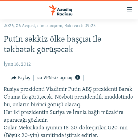
Keçid
linkləri
Əsas
2026, 06 Avqust, cümə axşamı, Bakı vaxtı 09:23
məzmuna
GÜNDƏM
Putin səkkiz ölkə başçısı ilə
qayıt
#İZAHLA
Əsas
təkbətək görüşəcək
KORRUPSIOMETR
naviqasiyaya
qayıt
İyun 18, 2012
#ƏSLINDƏ
Axtarışa
FƏRQƏ BAX
Paylaş
VPN-siz açmaq
keç
QANUNI DOĞRU
Rusiya prezidenti Vladimir Putin ABŞ prezidenti Barak
Obama ilə görüşəcək. Növbəti prezidentlik müddətində
ARAŞDIRMA
bu, onların birinci görüşü olacaq.
MULTIMEDIA
Hər iki prezidentin Suriya və İranla bağlı müzakirə
aparacağı gözlənir.
RADIO ARXIV
VIDEO
Onlar Meksikada iyunun 18-20-də keçirilən G20-nin
HAQQIMIZDA
FOTOQALEREYA
OXU ZALI
(Böyük 20-yin) samitində iştirak edirlər.