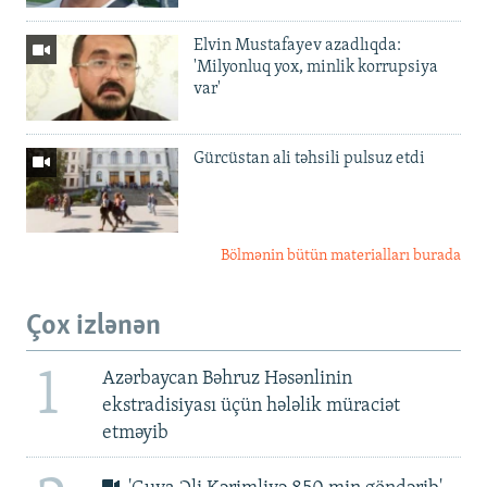
Elvin Mustafayev azadlıqda:
'Milyonluq yox, minlik korrupsiya
var'
Gürcüstan ali təhsili pulsuz etdi
Bölmənin bütün materialları burada
Çox izlənən
1
Azərbaycan Bəhruz Həsənlinin
ekstradisiyası üçün hələlik müraciət
etməyib