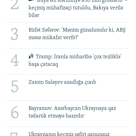
2
'Guya Əli Kərimliyə 850 min göndərib' –
keçmiş mühafizəçi tutuldu, Bakıya verilə
bilər
3
Rüfət Səfərov: 'Mənim günahımdır ki, ABŞ
mənə mükafat verib?'
4
Tramp: İranla müharibə 'çox tezliklə'
başa çatacaq
5
Zamin Salayev azadlığa çıxıb
6
Bayramov: Azərbaycan Ukraynaya qaz
tədarük etməyə hazırdır
Ukraynanın keçmiş səfiri qanunsuz