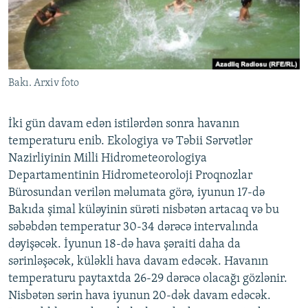
İNFOQRAFIKA
AZƏRBAYCAN ƏDƏBIYYATI KITABXANASI
MISSIYAMIZ
BIZI IZLƏ
KARIKATURA
İSLAM VƏ DEMOKRATIYA
PEŞƏ ETIKASI VƏ JURNALISTIKA STANDARTLARIMIZ
İZ - MƏDƏNIYYƏT PROQRAMI
MATERIALLARIMIZDAN ISTIFADƏ
Bakı. Arxiv foto
AZADLIQRADIOSU MOBIL TELEFONUNUZDA
RFE/RL-in bütün saytları
BIZIMLƏ ƏLAQƏ
İki gün davam edən istilərdən sonra havanın
XƏBƏR BÜLLETENLƏRIMIZ
temperaturu enib. Ekologiya və Təbii Sərvətlər
Nazirliyinin Milli Hidrometeorologiya
Departamentinin Hidrometeoroloji Proqnozlar
Bürosundan verilən məlumata görə, iyunun 17-də
Bakıda şimal küləyinin sürəti nisbətən artacaq və bu
səbəbdən temperatur 30-34 dərəcə intervalında
dəyişəcək. İyunun 18-də hava şəraiti daha da
sərinləşəcək, küləkli hava davam edəcək. Havanın
temperaturu paytaxtda 26-29 dərəcə olacağı gözlənir.
Nisbətən sərin hava iyunun 20-dək davam edəcək.