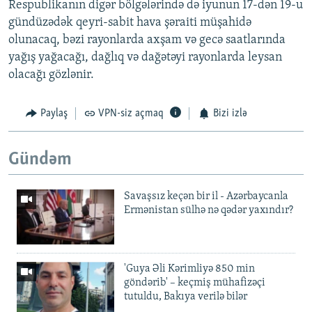
Respublikanın digər bölgələrində də iyunun 17-dən 19-u
gündüzədək qeyri-sabit hava şəraiti müşahidə
olunacaq, bəzi rayonlarda axşam və gecə saatlarında
yağış yağacağı, dağlıq və dağətəyi rayonlarda leysan
olacağı gözlənir.
Paylaş
VPN-siz açmaq
Bizi izlə
Gündəm
Savaşsız keçən bir il - Azərbaycanla
Ermənistan sülhə nə qədər yaxındır?
'Guya Əli Kərimliyə 850 min
göndərib' – keçmiş mühafizəçi
tutuldu, Bakıya verilə bilər