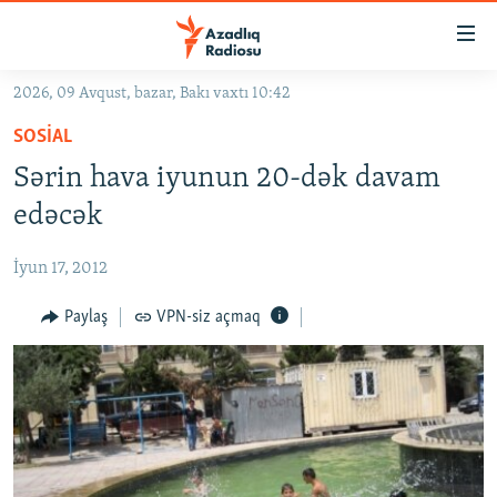
Keçid
linkləri
Əsas
2026, 09 Avqust, bazar, Bakı vaxtı 10:42
məzmuna
GÜNDƏM
SOSIAL
qayıt
#İZAHLA
Əsas
Sərin hava iyunun 20-dək davam
KORRUPSIOMETR
naviqasiyaya
edəcək
qayıt
#ƏSLINDƏ
Axtarışa
İyun 17, 2012
FƏRQƏ BAX
keç
QANUNI DOĞRU
Paylaş
VPN-siz açmaq
ARAŞDIRMA
MULTIMEDIA
RADIO ARXIV
VIDEO
HAQQIMIZDA
FOTOQALEREYA
OXU ZALI