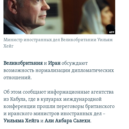
İNFOQRAFIKA
AZƏRBAYCAN ƏDƏBIYYATI KITABXANASI
MISSIYAMIZ
BIZI IZLƏ
KARIKATURA
İSLAM VƏ DEMOKRATIYA
PEŞƏ ETIKASI VƏ JURNALISTIKA STANDARTLARIMIZ
İZ - MƏDƏNIYYƏT PROQRAMI
MATERIALLARIMIZDAN ISTIFADƏ
AZADLIQRADIOSU MOBIL TELEFONUNUZDA
RFE/RL-in bütün saytları
Министр иностранных дел Великобритании Уильям
Хейг
BIZIMLƏ ƏLAQƏ
XƏBƏR BÜLLETENLƏRIMIZ
Великобритания
и
Иран
обсуждают
возможность нормализации дипломатических
отношений.
Об этом сообщают информационные агентства
из Кабула, где в кулуарах международной
конференции прошли переговоры британского
и иранского министров иностранных дел –
Уильяма Хейга
и
Али Акбара Салехи
.