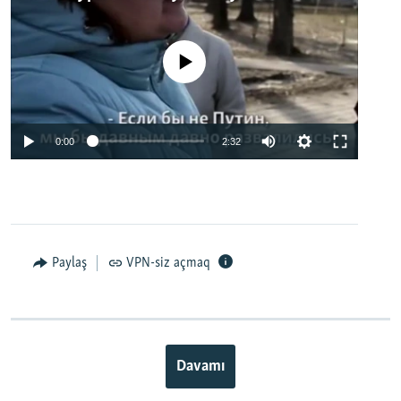
No media source currently available
0:00
2:32
Paylaş
VPN-siz açmaq
Davamı