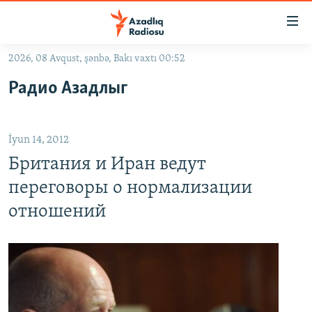
Keçid
linkləri
Əsas
2026, 08 Avqust, şənbə, Bakı vaxtı 00:52
məzmuna
GÜNDƏM
Радио Азадлыг
qayıt
#İZAHLA
Əsas
KORRUPSIOMETR
naviqasiyaya
İyun 14, 2012
qayıt
#ƏSLINDƏ
Axtarışa
Британия и Иран ведут
FƏRQƏ BAX
keç
переговоры о нормализации
QANUNI DOĞRU
отношений
ARAŞDIRMA
MULTIMEDIA
RADIO ARXIV
VIDEO
HAQQIMIZDA
FOTOQALEREYA
OXU ZALI