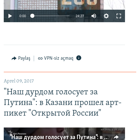
0:00
24:27
Paylaş
VPN-siz açmaq
Aprel 09, 2017
"Наш дурдом голосует за
Путина": в Казани прошел арт-
пикет "Открытой России"
"Наш дурдом голосует за Путина": в Казани прошел арт-пикет "Открытой России"