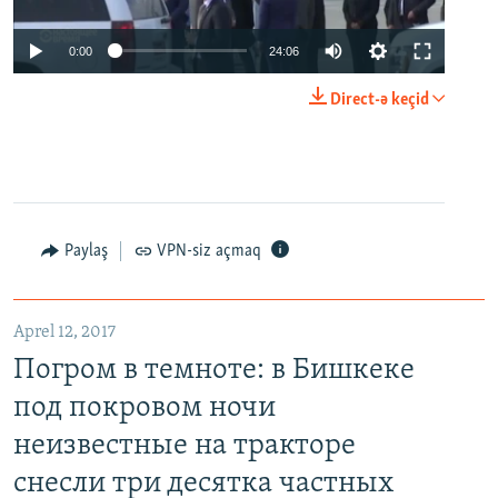
0:00
24:06
Direct-ə keçid
Paylaş
VPN-siz açmaq
Aprel 12, 2017
Погром в темноте: в Бишкеке
под покровом ночи
неизвестные на тракторе
снесли три десятка частных