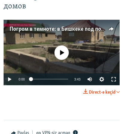
домов
Погром в темноте: в Бишкеке под покровом ночи неизвестные на тракторе снесли три десятка частных домов
No media source currently available
0:00
3:43
Direct-ə keçid
Paylaş
VPN-siz açmaq