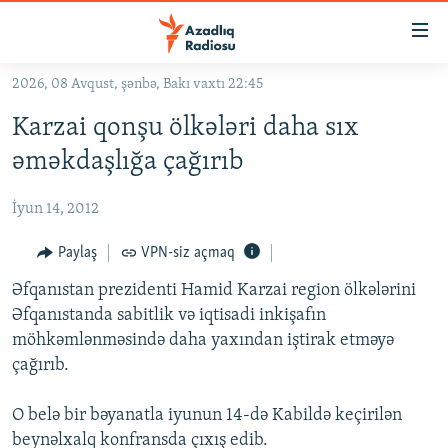
Keçid
linkləri
Əsas
2026, 08 Avqust, şənbə, Bakı vaxtı 22:45
məzmuna
GÜNDƏM
Karzai qonşu ölkələri daha sıx
qayıt
#İZAHLA
Əsas
əməkdaşlığa çağırıb
KORRUPSIOMETR
naviqasiyaya
qayıt
İyun 14, 2012
#ƏSLINDƏ
Axtarışa
FƏRQƏ BAX
Paylaş
VPN-siz açmaq
keç
QANUNI DOĞRU
Əfqanıstan prezidenti Hamid Karzai region ölkələrini
Əfqanıstanda sabitlik və iqtisadi inkişafın
ARAŞDIRMA
möhkəmlənməsində daha yaxından iştirak etməyə
MULTIMEDIA
çağırıb.
RADIO ARXIV
VIDEO
O belə bir bəyanatla iyunun 14-də Kabildə keçirilən
HAQQIMIZDA
FOTOQALEREYA
OXU ZALI
beynəlxalq konfransda çıxış edib.