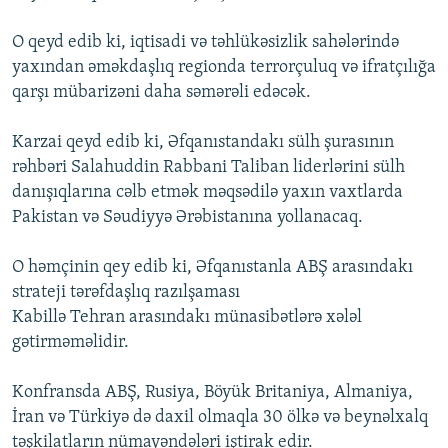
İNFOQRAFIKA
AZƏRBAYCAN ƏDƏBIYYATI KITABXANASI
MISSIYAMIZ
BIZI IZLƏ
O qeyd edib ki, iqtisadi və təhlükəsizlik sahələrində
KARIKATURA
İSLAM VƏ DEMOKRATIYA
PEŞƏ ETIKASI VƏ JURNALISTIKA STANDARTLARIMIZ
yaxından əməkdaşlıq regionda terrorçuluq və ifratçılığa
qarşı mübarizəni daha səmərəli edəcək.
İZ - MƏDƏNIYYƏT PROQRAMI
MATERIALLARIMIZDAN ISTIFADƏ
AZADLIQRADIOSU MOBIL TELEFONUNUZDA
RFE/RL-in bütün saytları
Karzai qeyd edib ki, Əfqanıstandakı sülh şurasının
BIZIMLƏ ƏLAQƏ
rəhbəri Salahuddin Rabbani Taliban liderlərini sülh
danışıqlarına cəlb etmək məqsədilə yaxın vaxtlarda
XƏBƏR BÜLLETENLƏRIMIZ
Pakistan və Səudiyyə Ərəbistanına yollanacaq.
O həmçinin qey edib ki, Əfqanıstanla ABŞ arasındakı
strateji tərəfdaşlıq razılşaması
Kabillə Tehran arasındakı münasibətlərə xələl
gətirməməlidir.
Konfransda ABŞ, Rusiya, Böyük Britaniya, Almaniya,
İran və Türkiyə də daxil olmaqla 30 ölkə və beynəlxalq
təşkilatların nümayəndələri iştirak edir.