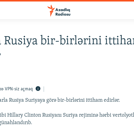
 Rusiya bir-birlərini ittih
r
VPN-siz açmaq
arla Rusiya Suriyaya görə bir-birlərini ittiham edirlər.
bi Hillary Clinton Rusiyanı Suriya rejiminə hərbi vertolyot
ünahlandırıb.