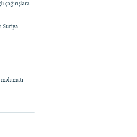
ı çağırışlara
ı Suriya
ı məlumatı