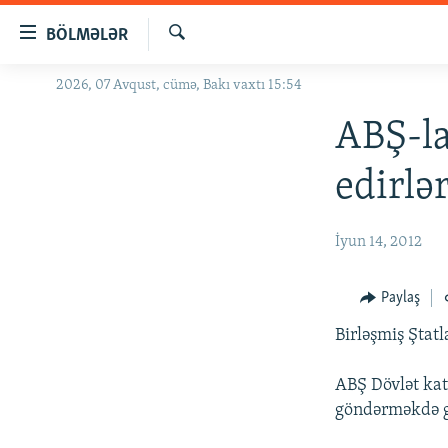
Keçid
BÖLMƏLƏR
linkləri
Axtar
Əsas
2026, 07 Avqust, cümə, Bakı vaxtı 15:54
GÜNDƏM
məzmuna
#İZAHLA
ABŞ-la
qayıt
Əsas
KORRUPSIOMETR
edirlə
naviqasiyaya
#ƏSLINDƏ
qayıt
Axtarışa
FƏRQƏ BAX
İyun 14, 2012
keç
QANUNI DOĞRU
Paylaş
ARAŞDIRMA
Birləşmiş Ştatl
MULTIMEDIA
RADIO ARXIV
VIDEO
ABŞ Dövlət kati
göndərməkdə g
HAQQIMIZDA
FOTOQALEREYA
OXU ZALI