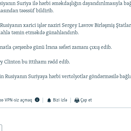
iyanın Suriya ilə hərbi əməkdaşlığın dayandırılmasıyla bağl
ından təəssüf bildirib.
usiyanın xarici işlər naziri Sergey Lavrov Birləşmiş Ştatlar
ilahla təmin etməkdə günahlandırıb.
natla çərşənbə günü İrana səfəri zamanı çıxış edib.
Clinton bu ittihamı rədd edib.
n Rusiyanın Suriyaya hərbi vertolyotlar göndərməsilə bağl
VPN-siz açmaq
Bizi izlə
Çap et