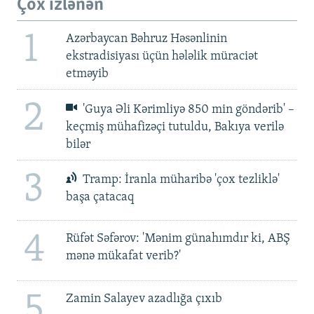
Çox izlənən
1
Azərbaycan Bəhruz Həsənlinin
ekstradisiyası üçün hələlik müraciət
etməyib
2
'Guya Əli Kərimliyə 850 min göndərib' –
keçmiş mühafizəçi tutuldu, Bakıya verilə
bilər
3
Tramp: İranla müharibə 'çox tezliklə'
başa çatacaq
4
Rüfət Səfərov: 'Mənim günahımdır ki, ABŞ
mənə mükafat verib?'
5
Zamin Salayev azadlığa çıxıb