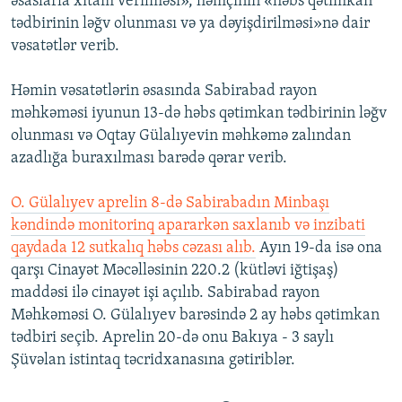
əsaslarla xitam verilməsi», həmçinin «həbs qətimkan
tədbirinin ləğv olunması və ya dəyişdirilməsi»nə dair
vəsatətlər verib.
Həmin vəsatətlərin əsasında Sabirabad rayon
məhkəməsi iyunun 13-də həbs qətimkan tədbirinin ləğv
olunması və Oqtay Gülalıyevin məhkəmə zalından
azadlığa buraxılması barədə qərar verib.
O. Gülalıyev aprelin 8-də Sabirabadın Minbaşı
kəndində monitorinq apararkən saxlanıb və inzibati
qaydada 12 sutkalıq həbs cəzası alıb.
Ayın 19-da isə ona
qarşı Cinayət Məcəlləsinin 220.2 (kütləvi iğtişaş)
maddəsi ilə cinayət işi açılıb. Sabirabad rayon
Məhkəməsi O. Gülalıyev barəsində 2 ay həbs qətimkan
tədbiri seçib. Aprelin 20-də onu Bakıya - 3 saylı
Şüvəlan istintaq təcridxanasına gətiriblər.