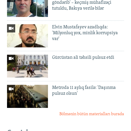
göndərib' – keçmiş mühafizəçi
tutuldu, Bakıya verilə bilər
Elvin Mustafayev azadlıqda:
'Milyonluq yox, minlik korrupsiya
var'
Gürcüstan ali təhsili pulsuz etdi
Metroda 11 aylıq fasilə: 'Daşınma
pulsuz olsun'
Bölmənin bütün materialları burada