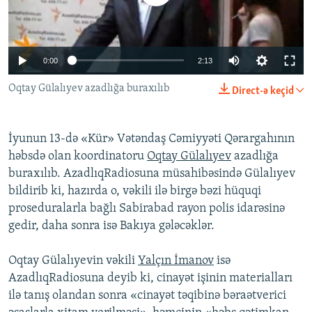
İNFOQRAFIKA
AZƏRBAYCAN ƏDƏBIYYATI KITABXANASI
MISSIYAMIZ
BIZI IZLƏ
KARIKATURA
İSLAM VƏ DEMOKRATIYA
PEŞƏ ETIKASI VƏ JURNALISTIKA STANDARTLARIMIZ
0:00
2:13
İZ - MƏDƏNIYYƏT PROQRAMI
MATERIALLARIMIZDAN ISTIFADƏ
Oqtay Gülalıyev azadlığa buraxılıb
AZADLIQRADIOSU MOBIL TELEFONUNUZDA
RFE/RL-in bütün saytları
Direct-ə keçid
BIZIMLƏ ƏLAQƏ
İyunun 13-də «Kür» Vətəndaş Cəmiyyəti Qərargahının
XƏBƏR BÜLLETENLƏRIMIZ
həbsdə olan koordinatoru
Oqtay Gülalıyev
azadlığa
buraxılıb. AzadlıqRadiosuna müsahibəsində Gülalıyev
bildirib ki, hazırda o, vəkili ilə birgə bəzi hüquqi
proseduralarla bağlı Sabirabad rayon polis idarəsinə
gedir, daha sonra isə Bakıya gələcəklər.
Oqtay Gülalıyevin vəkili
Yalçın İmanov
isə
AzadlıqRadiosuna deyib ki, cinayət işinin materialları
ilə tanış olandan sonra «cinayət təqibinə bəraətverici