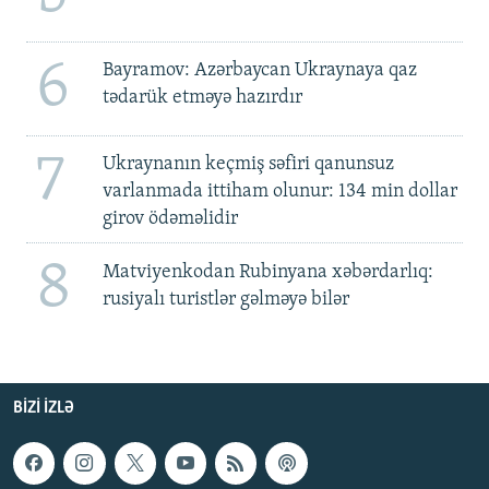
6
Bayramov: Azərbaycan Ukraynaya qaz
tədarük etməyə hazırdır
7
Ukraynanın keçmiş səfiri qanunsuz
varlanmada ittiham olunur: 134 min dollar
girov ödəməlidir
8
Matviyenkodan Rubinyana xəbərdarlıq:
rusiyalı turistlər gəlməyə bilər
BIZI IZLƏ