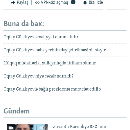
Paylaş
VPN-siz açmaq
Bizi izlə
Buna da bax:
Oqtay Gülalıyev əməliyyat olunmalıdır
Oqtay Gülalıyev həbs yerinin dəyişdirilməsini istəyir
Hüquq müdafiəçisi xuliqanlıqda ittiham olunur
Oqtay Gülalıyev niyə cəzalandırıldı?
Oqtay Gülalıyevlə bağlı prezidentə müraciət edilib
Gündəm
'Guya Əli Kərimliyə 850 min