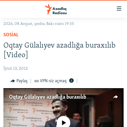
Keçid
linkləri
Əsas
2026, 08 Avqust, şənbə, Bakı vaxtı 19:55
məzmuna
GÜNDƏM
SOSIAL
qayıt
#İZAHLA
Əsas
Oqtay Gülalıyev azadlığa buraxılıb
KORRUPSIOMETR
naviqasiyaya
[Video]
qayıt
#ƏSLINDƏ
Axtarışa
İyun 13, 2012
FƏRQƏ BAX
keç
QANUNI DOĞRU
Paylaş
VPN-siz açmaq
ARAŞDIRMA
Oqtay Gülalıyev azadlığa buraxılıb
MULTIMEDIA
RADIO ARXIV
VIDEO
HAQQIMIZDA
FOTOQALEREYA
OXU ZALI
No media source currently available