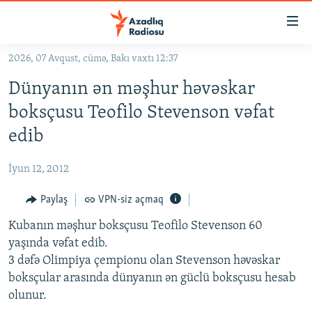
Keçid
linkləri
Əsas
2026, 07 Avqust, cümə, Bakı vaxtı 12:37
məzmuna
GÜNDƏM
Dünyanın ən məşhur həvəskar
qayıt
#İZAHLA
Əsas
boksçusu Teofilo Stevenson vəfat
KORRUPSIOMETR
naviqasiyaya
edib
qayıt
#ƏSLINDƏ
Axtarışa
İyun 12, 2012
FƏRQƏ BAX
keç
QANUNI DOĞRU
Paylaş
VPN-siz açmaq
ARAŞDIRMA
Kubanın məşhur boksçusu Teofilo Stevenson 60
yaşında vəfat edib.
MULTIMEDIA
3 dəfə Olimpiya çempionu olan Stevenson həvəskar
RADIO ARXIV
VIDEO
boksçular arasında dünyanın ən güclü boksçusu hesab
olunur.
HAQQIMIZDA
FOTOQALEREYA
OXU ZALI