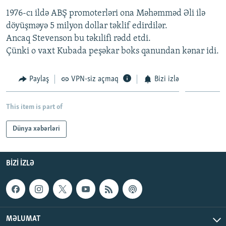
İNFOQRAFIKA
AZƏRBAYCAN ƏDƏBIYYATI KITABXANASI
MISSIYAMIZ
1976-cı ildə ABŞ promoterləri ona Məhəmməd Əli ilə
BIZI IZLƏ
döyüşməyə 5 milyon dollar təklif edirdilər.
KARIKATURA
İSLAM VƏ DEMOKRATIYA
PEŞƏ ETIKASI VƏ JURNALISTIKA STANDARTLARIMIZ
Ancaq Stevenson bu təkılifi rədd etdi.
İZ - MƏDƏNIYYƏT PROQRAMI
MATERIALLARIMIZDAN ISTIFADƏ
Çünki o vaxt Kubada peşəkar boks qanundan kənar idi.
AZADLIQRADIOSU MOBIL TELEFONUNUZDA
RFE/RL-in bütün saytları
Paylaş
VPN-siz açmaq
Bizi izlə
BIZIMLƏ ƏLAQƏ
XƏBƏR BÜLLETENLƏRIMIZ
This item is part of
Dünya xəbərləri
BIZI IZLƏ
MƏLUMAT