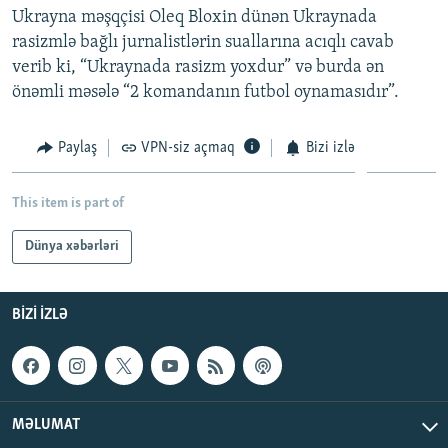
Ukrayna məşqçisi Oleq Bloxin dünən Ukraynada
İNFOQRAFIKA
AZƏRBAYCAN ƏDƏBIYYATI KITABXANASI
MISSIYAMIZ
BIZI IZLƏ
rasizmlə bağlı jurnalistlərin suallarına acıqlı cavab
KARIKATURA
İSLAM VƏ DEMOKRATIYA
PEŞƏ ETIKASI VƏ JURNALISTIKA STANDARTLARIMIZ
verib ki, “Ukraynada rasizm yoxdur” və burda ən
önəmli məsələ “2 komandanın futbol oynamasıdır”.
İZ - MƏDƏNIYYƏT PROQRAMI
MATERIALLARIMIZDAN ISTIFADƏ
AZADLIQRADIOSU MOBIL TELEFONUNUZDA
RFE/RL-in bütün saytları
Paylaş
VPN-siz açmaq
Bizi izlə
BIZIMLƏ ƏLAQƏ
XƏBƏR BÜLLETENLƏRIMIZ
This item is part of
Dünya xəbərləri
BIZI IZLƏ
MƏLUMAT