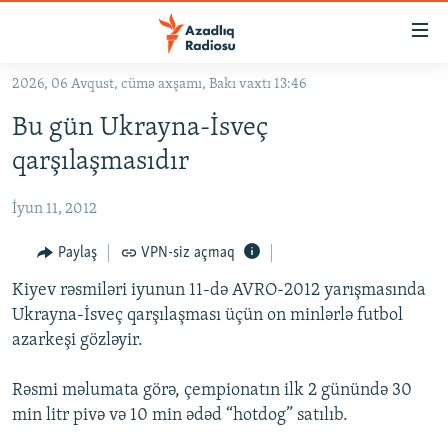
Keçid
linkləri
Əsas
2026, 06 Avqust, cümə axşamı, Bakı vaxtı 13:46
məzmuna
GÜNDƏM
Bu gün Ukrayna-İsveç
qayıt
#İZAHLA
Əsas
qarşılaşmasıdır
KORRUPSIOMETR
naviqasiyaya
qayıt
İyun 11, 2012
#ƏSLINDƏ
Axtarışa
FƏRQƏ BAX
Paylaş
VPN-siz açmaq
keç
QANUNI DOĞRU
Kiyev rəsmiləri iyunun 11-də AVRO-2012 yarışmasında
Ukrayna-İsveç qarşılaşması üçün on minlərlə futbol
ARAŞDIRMA
azarkeşi gözləyir.
MULTIMEDIA
Rəsmi məlumata görə, çempionatın ilk 2 günündə 30
RADIO ARXIV
VIDEO
min litr pivə və 10 min ədəd “hotdog” satılıb.
HAQQIMIZDA
FOTOQALEREYA
OXU ZALI