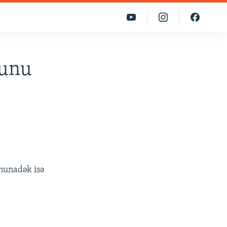
dunu
onunadək isə