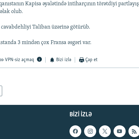
anıstanın Kapisa əyalətində intiharçının törətdiyi partlayış
əlak olub.
ə cavabdehliyi Taliban üzərinə götürüb.
standa 3 mindən çox Fransa əsgəri var.
VPN-siz açmaq
Bizi izlə
Çap et
BIZI IZLƏ