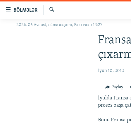
Keçid
BÖLMƏLƏR
linkləri
Axtar
Əsas
2026, 06 Avqust, cümə axşamı, Bakı vaxtı 13:27
GÜNDƏM
məzmuna
#İZAHLA
Fransa
qayıt
Əsas
KORRUPSIOMETR
çıxarm
naviqasiyaya
#ƏSLINDƏ
qayıt
Axtarışa
FƏRQƏ BAX
İyun 10, 2012
keç
QANUNI DOĞRU
Paylaş
ARAŞDIRMA
İyulda Fransa 
MULTIMEDIA
proses başa çat
RADIO ARXIV
VIDEO
Bunu Fransa pr
HAQQIMIZDA
FOTOQALEREYA
OXU ZALI