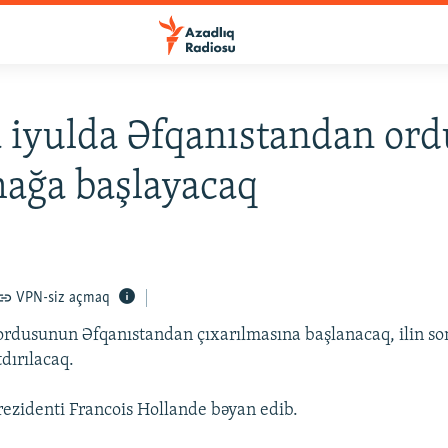
 iyulda Əfqanıstandan or
ağa başlayacaq
VPN-siz açmaq
ordusunun Əfqanıstandan çıxarılmasına başlanacaq, ilin s
dırılacaq.
ezidenti Francois Hollande bəyan edib.