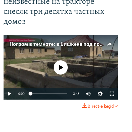
неизвестные на тракторе
снесли три десятка частных
домов
Погром в темноте: в Бишкеке под покровом ночи неизвестные на тракторе снесли три десятка частных домов
No media source currently available
0:00
3:43
Direct-ə keçid