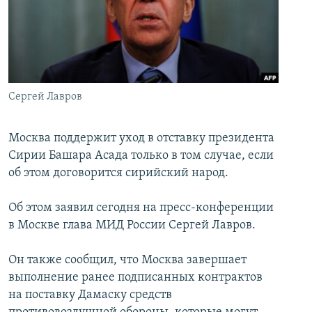
İNFOQRAFIKA
AZƏRBAYCAN ƏDƏBIYYATI KITABXANASI
MISSIYAMIZ
BIZI IZLƏ
KARIKATURA
İSLAM VƏ DEMOKRATIYA
PEŞƏ ETIKASI VƏ JURNALISTIKA STANDARTLARIMIZ
İZ - MƏDƏNIYYƏT PROQRAMI
MATERIALLARIMIZDAN ISTIFADƏ
AZADLIQRADIOSU MOBIL TELEFONUNUZDA
RFE/RL-in bütün saytları
Сергей Лавров
BIZIMLƏ ƏLAQƏ
Москва поддержит уход в отставку президента
XƏBƏR BÜLLETENLƏRIMIZ
Сирии Башара Асада только в том случае, если
об этом договорится сирийский народ.
Об этом заявил сегодня на пресс-конференции
в Москве глава МИД России Сергей Лавров.
Он также сообщил, что Москва завершает
выполнение ранее подписанных контрактов
на поставку Дамаску средств