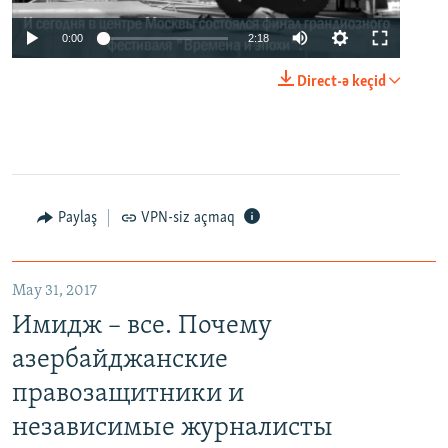
0:00
2:18
Direct-ə keçid
Paylaş
VPN-siz açmaq
May 31, 2017
Имидж – все. Почему
азербайджанские
правозащитники и
независимые журналисты