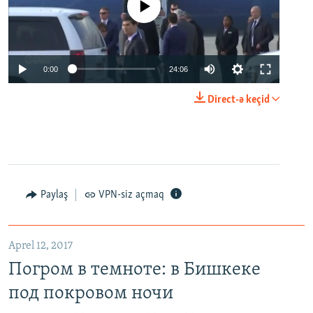
No media source currently available
0:00
24:06
Direct-ə keçid
Paylaş
VPN-siz açmaq
Aprel 12, 2017
Погром в темноте: в Бишкеке
под покровом ночи