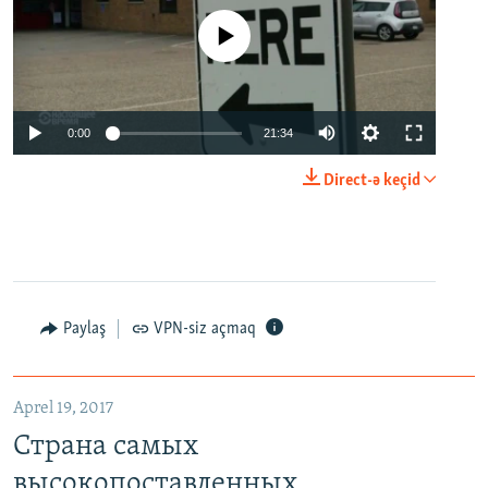
No media source currently available
0:00
21:34
Direct-ə keçid
Paylaş
VPN-siz açmaq
Aprel 19, 2017
Страна самых
высокопоставленных