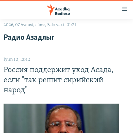
Keçid
linkləri
Əsas
2026, 07 Avqust, cümə, Bakı vaxtı 01:21
məzmuna
GÜNDƏM
Радио Азадлыг
qayıt
#İZAHLA
Əsas
KORRUPSIOMETR
naviqasiyaya
İyun 10, 2012
qayıt
#ƏSLINDƏ
Axtarışa
Россия поддержит уход Асада,
FƏRQƏ BAX
keç
если "так решит сирийский
QANUNI DOĞRU
народ"
ARAŞDIRMA
MULTIMEDIA
RADIO ARXIV
VIDEO
HAQQIMIZDA
FOTOQALEREYA
OXU ZALI