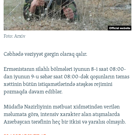
İNFOQRAFIKA
AZƏRBAYCAN ƏDƏBIYYATI KITABXANASI
MISSIYAMIZ
BIZI IZLƏ
KARIKATURA
İSLAM VƏ DEMOKRATIYA
PEŞƏ ETIKASI VƏ JURNALISTIKA STANDARTLARIMIZ
İZ - MƏDƏNIYYƏT PROQRAMI
MATERIALLARIMIZDAN ISTIFADƏ
Foto: Arxiv
AZADLIQRADIOSU MOBIL TELEFONUNUZDA
RFE/RL-in bütün saytları
BIZIMLƏ ƏLAQƏ
Cəbhədə vəziyyət gərgin olaraq qalır.
XƏBƏR BÜLLETENLƏRIMIZ
Ermənistanın silahlı bölmələri iyunun 8-i saat 08:00-
dan iyunun 9-u səhər saat 08:00-dək qoşunların təmas
xəttinin bütün istiqamətlərində atəşkəs rejimini
pozmaqda davam ediblər.
Müdafiə Nazirliyinin mətbuat xidmətindən verilən
məlumata görə, intensiv xarakter alan atışmalarda
Azərbaycan tərəfinin heç bir itkisi və yaralısı olmayıb.