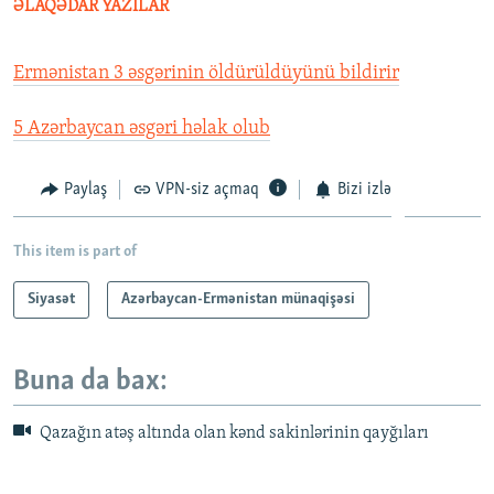
ƏLAQƏDAR YAZILAR
Ermənistan 3 əsgərinin öldürüldüyünü bildirir
5 Azərbaycan əsgəri həlak olub
Paylaş
VPN-siz açmaq
Bizi izlə
This item is part of
Siyasət
Azərbaycan-Ermənistan münaqişəsi
Buna da bax:
Qazağın atəş altında olan kənd sakinlərinin qayğıları