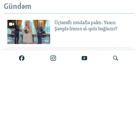
Gündəm
Üçtərəfli müdafiə paktı: Yaxın
Şərqdə İranın əl-qolu bağlanır?
Rusiyadan Ermənistana qaçan
Sergey: 'Mən rus fərarisiyəm'
Savaşsız keçən bir il - Azərbaycanla
Axtar
Ermənistan sülhə nə qədər yaxındır?
'Guya Əli Kərimliyə 850 min
göndərib' – keçmiş mühafizəçi
tutuldu, Bakıya verilə bilər