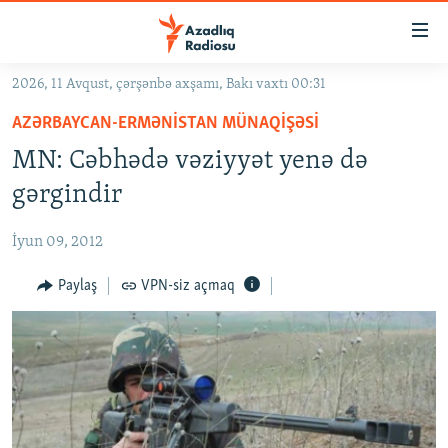
Keçid
linkləri
Əsas
2026, 11 Avqust, çərşənbə axşamı, Bakı vaxtı 00:31
məzmuna
GÜNDƏM
AZƏRBAYCAN-ERMƏNISTAN MÜNAQIŞƏSI
qayıt
#İZAHLA
Əsas
MN: Cəbhədə vəziyyət yenə də
KORRUPSIOMETR
naviqasiyaya
gərgindir
qayıt
#ƏSLINDƏ
Axtarışa
İyun 09, 2012
FƏRQƏ BAX
keç
QANUNI DOĞRU
Paylaş
VPN-siz açmaq
ARAŞDIRMA
MULTIMEDIA
RADIO ARXIV
VIDEO
HAQQIMIZDA
FOTOQALEREYA
OXU ZALI