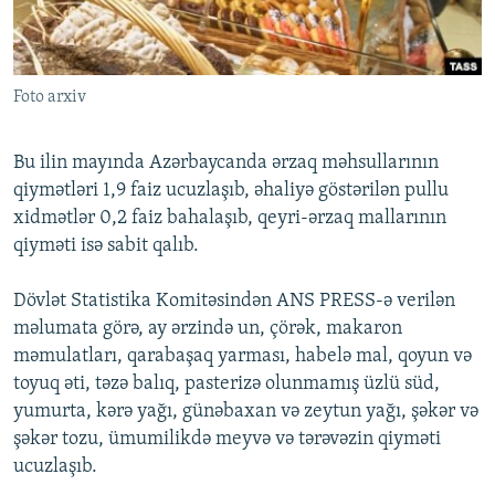
İNFOQRAFIKA
AZƏRBAYCAN ƏDƏBIYYATI KITABXANASI
MISSIYAMIZ
BIZI IZLƏ
KARIKATURA
İSLAM VƏ DEMOKRATIYA
PEŞƏ ETIKASI VƏ JURNALISTIKA STANDARTLARIMIZ
Foto arxiv
İZ - MƏDƏNIYYƏT PROQRAMI
MATERIALLARIMIZDAN ISTIFADƏ
AZADLIQRADIOSU MOBIL TELEFONUNUZDA
RFE/RL-in bütün saytları
Bu ilin mayında Azərbaycanda ərzaq məhsullarının
BIZIMLƏ ƏLAQƏ
qiymətləri 1,9 faiz ucuzlaşıb, əhaliyə göstərilən pullu
xidmətlər 0,2 faiz bahalaşıb, qeyri-ərzaq mallarının
XƏBƏR BÜLLETENLƏRIMIZ
qiyməti isə sabit qalıb.
Dövlət Statistika Komitəsindən ANS PRESS-ə verilən
məlumata görə, ay ərzində un, çörək, makaron
məmulatları, qarabaşaq yarması, habelə mal, qoyun və
toyuq əti, təzə balıq, pasterizə olunmamış üzlü süd,
yumurta, kərə yağı, günəbaxan və zeytun yağı, şəkər və
şəkər tozu, ümumilikdə meyvə və tərəvəzin qiyməti
ucuzlaşıb.