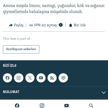
Amma mayda limon, naringi, çuğundur, kök və soğanın
qiymətlərində bahalaşma müşahidə olunub.
Paylaş
VPN-siz açmaq
Bizi izlə
This item is part of
Azərbaycan xəbərləri
BIZI IZLƏ
MƏLUMAT
AzadlıqRadiosu © 2026 Inc. | Bütün hüquqlar qorunur