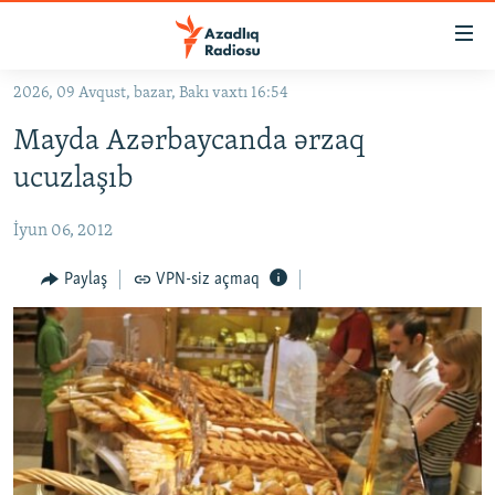
Keçid
linkləri
Əsas
2026, 09 Avqust, bazar, Bakı vaxtı 16:54
məzmuna
GÜNDƏM
Mayda Azərbaycanda ərzaq
qayıt
#İZAHLA
Əsas
ucuzlaşıb
KORRUPSIOMETR
naviqasiyaya
qayıt
İyun 06, 2012
#ƏSLINDƏ
Axtarışa
FƏRQƏ BAX
Paylaş
VPN-siz açmaq
keç
QANUNI DOĞRU
ARAŞDIRMA
MULTIMEDIA
RADIO ARXIV
VIDEO
HAQQIMIZDA
FOTOQALEREYA
OXU ZALI