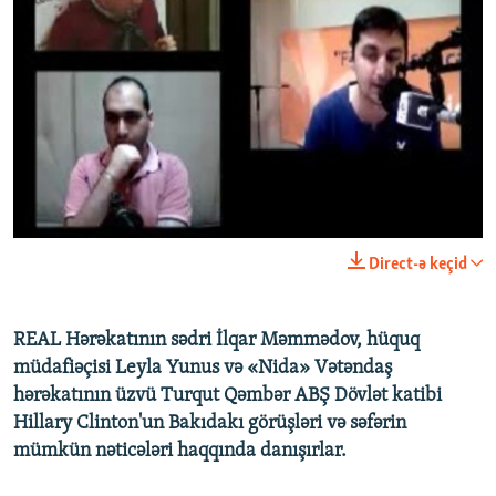
İNFOQRAFIKA
AZƏRBAYCAN ƏDƏBIYYATI KITABXANASI
MISSIYAMIZ
BIZI IZLƏ
KARIKATURA
İSLAM VƏ DEMOKRATIYA
PEŞƏ ETIKASI VƏ JURNALISTIKA STANDARTLARIMIZ
No media source currently available
İZ - MƏDƏNIYYƏT PROQRAMI
MATERIALLARIMIZDAN ISTIFADƏ
AZADLIQRADIOSU MOBIL TELEFONUNUZDA
RFE/RL-in bütün saytları
BIZIMLƏ ƏLAQƏ
XƏBƏR BÜLLETENLƏRIMIZ
0:00
0:54:05
Direct-ə keçid
EMBED
PAYLAŞ
REAL Hərəkatının sədri İlqar Məmmədov, hüquq
müdafiəçisi Leyla Yunus və «Nida» Vətəndaş
hərəkatının üzvü Turqut Qəmbər ABŞ Dövlət katibi
Hillary Clinton'un Bakıdakı görüşləri və səfərin
mümkün nəticələri haqqında danışırlar.