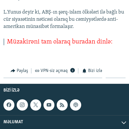
L.Yunus deyir ki, ABŞ-ın şərq-islam ölkələri ilə bağlı bu
cür siyasətinin nəticəsi olaraq bu cəmiyyətlərdə anti-
amerikan münasibət formalaşır.
Müzakirəni tam olaraq buradan dinlə:
Paylaş
VPN-siz açmaq
Bizi izlə
BIZI IZLƏ
MƏLUMAT