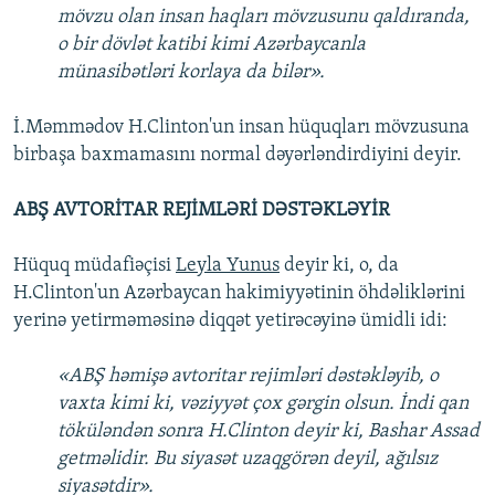
mövzu olan insan haqları mövzusunu qaldıranda,
o bir dövlət katibi kimi Azərbaycanla
münasibətləri korlaya da bilər».
İ.Məmmədov H.Clinton'un insan hüquqları mövzusuna
birbaşa baxmamasını normal dəyərləndirdiyini deyir.
ABŞ AVTORİTAR REJİMLƏRİ DƏSTƏKLƏYİR
Hüquq müdafiəçisi
Leyla Yunus
deyir ki, o, da
H.Clinton'un Azərbaycan hakimiyyətinin öhdəliklərini
yerinə yetirməməsinə diqqət yetirəcəyinə ümidli idi:
«ABŞ həmişə avtoritar rejimləri dəstəkləyib, o
vaxta kimi ki, vəziyyət çox gərgin olsun. İndi qan
töküləndən sonra H.Clinton deyir ki, Bashar Assad
getməlidir. Bu siyasət uzaqgörən deyil, ağılsız
siyasətdir».