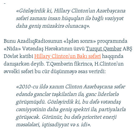
-
«Gözləyirdik ki, Hillary Clinton’un Azərbaycana
səfəri zamanı insan hüquqları ilə bağlı vəziyyət
daha geniş müzakirə olunacaq».
Bunu AzadlıqRadiosunun «İşdən sonra» proqramında
«Nida» Vətəndaş Hərəkatının üzvü
Turqut Qəmbər
ABŞ
Dövlət katibi
Hillary Clinton'un Bakı səfəri
haqqında
danışarkən deyib. T.Qəmbərin fikrincə, H.Clinton'un
əvvəlki səfəri bu cür düşünməyə əsas verirdi:
«2010-cu ildə xanım Clinton Azərbaycana səfər
edəndə gənclər təşkilatları ilə, gənc liderlərlə
görüşmüşdü. Gözləyirdik ki, bu dəfə vətəndaş
cəmiyyətinin daha geniş spektri ilə, partiyalarla
görüşəcək. Görünür, bu dəfə prioritet enerji
məsələləri, iqtisadiyyat və s. idi».