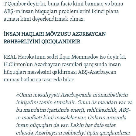
T.Qəmbər deyir ki, buna faciə kimi baxmaq və bunu
ABŞ-ın insan hüquqları problemlərini ikinci plana
atması kimi dəyərləndirmək olmaz.
İNSAN HAQLARI MÖVZUSU AZƏRBAYCAN
RƏHBƏRLİYİNİ QICIQLANDIRIR
REAL Hərəkatının sədri
İlqar Məmmədov
isə deyir ki,
H.Clinton'un Azərbaycan rəsmiləri qarşısında insan
hüquqları məsələsini qaldırması ABŞ-Azərbaycan
münasibətlərinə təsir edə bilər:
«Onun məsuliyyəti Azərbaycanla münasibətlərin
inkişafını təmin etməkdir. Onun öz mandatı var və
bu mandatın içərisində enerji, təhlükəsizlik, ABŞ-
ın mənfəəti kimi məsələlər var. Onların arasında
insan hüquqları da var. Lakin hər dəfə səfər
edəndə, Azərbaycan rəhbərliyi üçün qıcıqlandırıcı