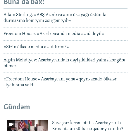
Buna da bax:
Adam Sterling: «ABŞ Azərbaycanın öz ayağı üstündə
durmasına köməyini əsirgəməyib»
Freedom House: «Azərbaycanda media azad deyil»
«Sizin ölkədə media azaddırmı?»
Aqşin Mehdiyev: Azərbaycandakı dəyişiklikləri yalnız kor görə
bilməz
«Freedom House» Azərbaycanı yenə «qeyri-azad» ölkələr
siyahısına saldı
Gündəm
Savaşsız keçən bir il - Azərbaycanla
Ermənistan sülhə nə qədər yaxındır?