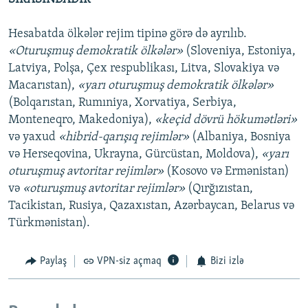
Hesabatda ölkələr rejim tipinə görə də ayrılıb.
«Oturuşmuş demokratik ölkələr»
(Sloveniya, Estoniya,
Latviya, Polşa, Çex respublikası, Litva, Slovakiya və
Macarıstan),
«yarı oturuşmuş demokratik ölkələr»
(Bolqarıstan, Rumıniya, Xorvatiya, Serbiya,
Monteneqro, Makedoniya),
«keçid dövrü hökumətləri»
və yaxud
«hibrid-qarışıq rejimlər»
(Albaniya, Bosniya
və Herseqovina, Ukrayna, Gürcüstan, Moldova),
«yarı
oturuşmuş avtoritar rejimlər»
(Kosovo və Ermənistan)
və
«oturuşmuş avtoritar rejimlər»
(Qırğızıstan,
Tacikistan, Rusiya, Qazaxıstan, Azərbaycan, Belarus və
Türkmənistan).
Paylaş
VPN-siz açmaq
Bizi izlə