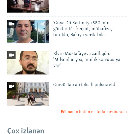
'Guya Əli Kərimliyə 850 min
göndərib' – keçmiş mühafizəçi
tutuldu, Bakıya verilə bilər
Elvin Mustafayev azadlıqda:
'Milyonluq yox, minlik korrupsiya
var'
Gürcüstan ali təhsili pulsuz etdi
Bölmənin bütün materialları burada
Çox izlənən