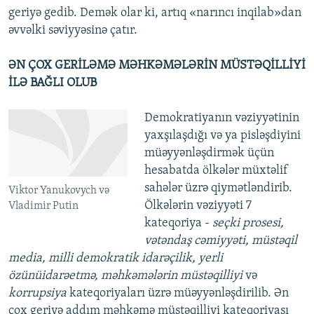
geriyə gedib. Demək olar ki, artıq «narıncı inqilab»dan
əvvəlki səviyyəsinə çatır.
ƏN ÇOX GERİLƏMƏ MƏHKƏMƏLƏRİN MÜSTƏQİLLİYİ
İLƏ BAĞLI OLUB
Demokratiyanın vəziyyətinin
yaxşılaşdığı və ya pisləşdiyini
müəyyənləşdirmək üçün
hesabatda ölkələr müxtəlif
sahələr üzrə qiymətləndirib.
Viktor Yanukovych və
Ölkələrin vəziyyəti 7
Vladimir Putin
kateqoriya -
seçki prosesi,
vətəndaş cəmiyyəti, müstəqil
media, milli demokratik idarəçilik, yerli
özünüidarəetmə, məhkəmələrin müstəqilliyi
və
korrupsiya
kateqoriyaları üzrə müəyyənləşdirilib. Ən
çox geriyə addım məhkəmə müstəqilliyi kateqoriyası