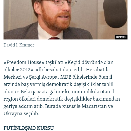
İNFOQRAFIKA
AZƏRBAYCAN ƏDƏBIYYATI KITABXANASI
MISSIYAMIZ
BIZI IZLƏ
KARIKATURA
İSLAM VƏ DEMOKRATIYA
PEŞƏ ETIKASI VƏ JURNALISTIKA STANDARTLARIMIZ
İZ - MƏDƏNIYYƏT PROQRAMI
MATERIALLARIMIZDAN ISTIFADƏ
AZADLIQRADIOSU MOBIL TELEFONUNUZDA
RFE/RL-in bütün saytları
David J. Kramer
BIZIMLƏ ƏLAQƏ
XƏBƏR BÜLLETENLƏRIMIZ
«Freedom House» təşkilatı «Keçid dövründə olan
ölkələr 2012» adlı hesabat dərc edib. Hesabatda
Mərkəzi və Şərqi Avropa, MDB ölkələrində ötən il
ərzində baş vermiş demokratik dəyişikliklər təhlil
olunur. Belə qənaətə gəlinir ki, ümumilikdə ötən il
region ölkələri demokratik dəyişikliklər baxımından
geriyə addım atıb. Burada xüsusilə Macarıstan və
Ukrayna seçilib.
PUTİNLƏŞMƏ KURSU