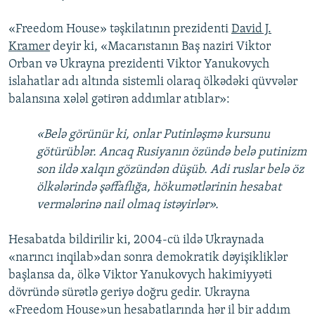
«Freedom House» təşkilatının prezidenti
David J.
Kramer
deyir ki, «Macarıstanın Baş naziri Viktor
Orban və Ukrayna prezidenti Viktor Yanukovych
islahatlar adı altında sistemli olaraq ölkədəki qüvvələr
balansına xələl gətirən addımlar atıblar»:
«Belə görünür ki, onlar Putinləşmə kursunu
götürüblər. Ancaq Rusiyanın özündə belə putinizm
son ildə xalqın gözündən düşüb. Adi ruslar belə öz
ölkələrində şəffaflığa, hökumətlərinin hesabat
vermələrinə nail olmaq istəyirlər».
Hesabatda bildirilir ki, 2004-cü ildə Ukraynada
«narıncı inqilab»dan sonra demokratik dəyişikliklər
başlansa da, ölkə Viktor Yanukovych hakimiyyəti
dövründə sürətlə geriyə doğru gedir. Ukrayna
«Freedom House»un hesabatlarında hər il bir addım