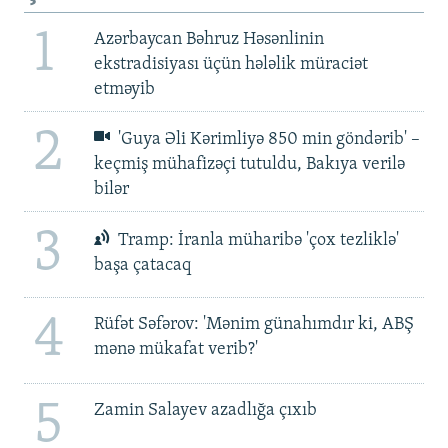
1
Azərbaycan Bəhruz Həsənlinin
ekstradisiyası üçün hələlik müraciət
etməyib
2
'Guya Əli Kərimliyə 850 min göndərib' –
keçmiş mühafizəçi tutuldu, Bakıya verilə
bilər
3
Tramp: İranla müharibə 'çox tezliklə'
başa çatacaq
4
Rüfət Səfərov: 'Mənim günahımdır ki, ABŞ
mənə mükafat verib?'
5
Zamin Salayev azadlığa çıxıb