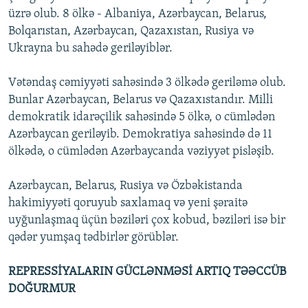
üzrə olub. 8 ölkə - Albaniya, Azərbaycan, Belarus,
Bolqarıstan, Azərbaycan, Qazaxıstan, Rusiya və
Ukrayna bu sahədə geriləyiblər.
Vətəndaş cəmiyyəti sahəsində 3 ölkədə geriləmə olub.
Bunlar Azərbaycan, Belarus və Qazaxıstandır. Milli
demokratik idarəçilik sahəsində 5 ölkə, o cümlədən
Azərbaycan geriləyib. Demokratiya sahəsində də 11
ölkədə, o cümlədən Azərbaycanda vəziyyət pisləşib.
Azərbaycan, Belarus, Rusiya və Özbəkistanda
hakimiyyəti qoruyub saxlamaq və yeni şəraitə
uyğunlaşmaq üçün bəziləri çox kobud, bəziləri isə bir
qədər yumşaq tədbirlər görüblər.
REPRESSİYALARIN GÜCLƏNMƏSİ ARTIQ TƏƏCCÜB
DOĞURMUR