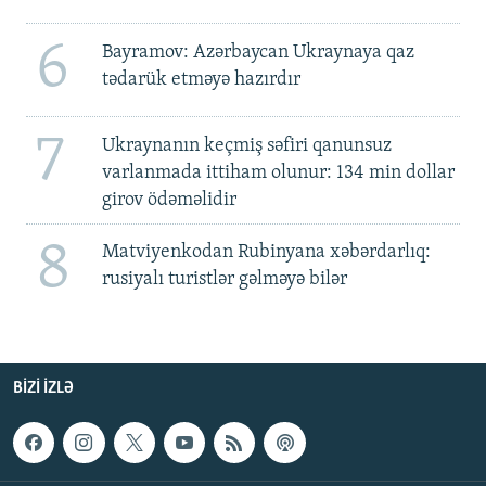
6
Bayramov: Azərbaycan Ukraynaya qaz
tədarük etməyə hazırdır
7
Ukraynanın keçmiş səfiri qanunsuz
varlanmada ittiham olunur: 134 min dollar
girov ödəməlidir
8
Matviyenkodan Rubinyana xəbərdarlıq:
rusiyalı turistlər gəlməyə bilər
BIZI IZLƏ