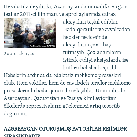
Hesabatda deyilir ki, Azərbaycanda müxalifət və gənc
fəallar 2011-ci ilin mart və aprel aylarında etiraz
aksiyaları təşkil ediblər.
Hədə-qorxular və əvvəlcədən
həbslər nəticəsində
aksiyaların çoxu baş
tutmayıb. Çox adamların
2 aprel aksiyası
iştirak etdiyi aksiyalarda isə
kütləvi həbslər keçirilib.
Həbslərin ardınca da ədalətsiz məhkəmə prosesləri
olub. Həm vəkillər, həm də cavabdeh tərəflər məhkəmə
proseslərində hədə-qorxu ilə üzləşiblər. Ümumilikdə
Azərbaycan, Qazaxıstan və Rusiya kimi avtoritar
ölkələrdə repressiyaların güclənməsi artıq təəccüb
doğurmur.
AZƏRBAYCAN OTURUŞMUŞ AVTORİTAR REJİMLƏR
SIRASINDADIR