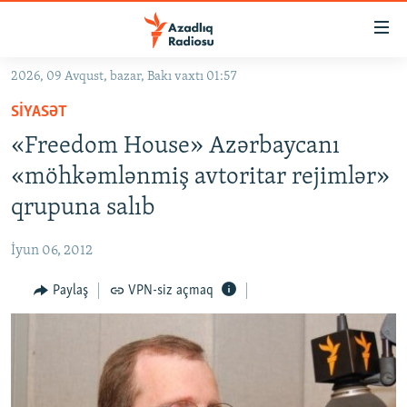
Keçid
linkləri
Əsas
2026, 09 Avqust, bazar, Bakı vaxtı 01:57
məzmuna
GÜNDƏM
SIYASƏT
qayıt
#İZAHLA
Əsas
«Freedom House» Azərbaycanı
KORRUPSIOMETR
naviqasiyaya
«möhkəmlənmiş avtoritar rejimlər»
qayıt
#ƏSLINDƏ
qrupuna salıb
Axtarışa
FƏRQƏ BAX
keç
İyun 06, 2012
QANUNI DOĞRU
Paylaş
VPN-siz açmaq
ARAŞDIRMA
MULTIMEDIA
RADIO ARXIV
VIDEO
HAQQIMIZDA
FOTOQALEREYA
OXU ZALI