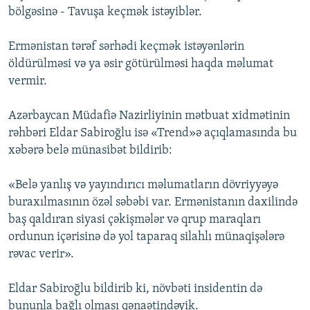
bölgəsinə - Tavuşa keçmək istəyiblər.
İNFOQRAFIKA
AZƏRBAYCAN ƏDƏBIYYATI KITABXANASI
MISSIYAMIZ
BIZI IZLƏ
KARIKATURA
İSLAM VƏ DEMOKRATIYA
PEŞƏ ETIKASI VƏ JURNALISTIKA STANDARTLARIMIZ
Ermənistan tərəf sərhədi keçmək istəyənlərin
öldürülməsi və ya əsir götürülməsi haqda məlumat
İZ - MƏDƏNIYYƏT PROQRAMI
MATERIALLARIMIZDAN ISTIFADƏ
vermir.
AZADLIQRADIOSU MOBIL TELEFONUNUZDA
RFE/RL-in bütün saytları
BIZIMLƏ ƏLAQƏ
Azərbaycan Müdafiə Nazirliyinin mətbuat xidmətinin
rəhbəri Eldar Sabiroğlu isə «Trend»ə açıqlamasında bu
XƏBƏR BÜLLETENLƏRIMIZ
xəbərə belə münasibət bildirib:
«Belə yanlış və yayındırıcı məlumatların dövriyyəyə
buraxılmasının özəl səbəbi var. Ermənistanın daxilində
baş qaldıran siyasi çəkişmələr və qrup maraqları
ordunun içərisinə də yol taparaq silahlı münaqişələrə
rəvac verir».
Eldar Sabiroğlu bildirib ki, növbəti insidentin də
bununla bağlı olması qənaətindəyik.