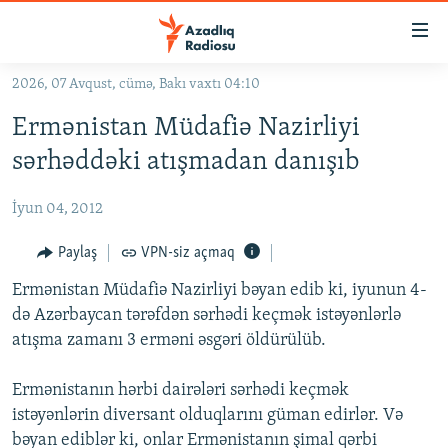
Keçid
linkləri
Əsas
2026, 07 Avqust, cümə, Bakı vaxtı 04:10
məzmuna
GÜNDƏM
Ermənistan Müdafiə Nazirliyi
qayıt
#İZAHLA
Əsas
sərhəddəki atışmadan danışıb
KORRUPSIOMETR
naviqasiyaya
qayıt
İyun 04, 2012
#ƏSLINDƏ
Axtarışa
FƏRQƏ BAX
Paylaş
VPN-siz açmaq
keç
QANUNI DOĞRU
Ermənistan Müdafiə Nazirliyi bəyan edib ki, iyunun 4-
də Azərbaycan tərəfdən sərhədi keçmək istəyənlərlə
ARAŞDIRMA
atışma zamanı 3 erməni əsgəri öldürülüb.
MULTIMEDIA
Ermənistanın hərbi dairələri sərhədi keçmək
RADIO ARXIV
VIDEO
istəyənlərin diversant olduqlarını güman edirlər. Və
HAQQIMIZDA
FOTOQALEREYA
OXU ZALI
bəyan ediblər ki, onlar Ermənistanın şimal qərbi