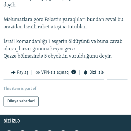
dəyib.
İNFOQRAFIKA
AZƏRBAYCAN ƏDƏBIYYATI KITABXANASI
MISSIYAMIZ
BIZI IZLƏ
KARIKATURA
İSLAM VƏ DEMOKRATIYA
PEŞƏ ETIKASI VƏ JURNALISTIKA STANDARTLARIMIZ
Məlumatlara görə Fələstin yaraqlıları bundan əvvəl bu
ərazidən İsraili raket atəşinə tutublar.
İZ - MƏDƏNIYYƏT PROQRAMI
MATERIALLARIMIZDAN ISTIFADƏ
AZADLIQRADIOSU MOBIL TELEFONUNUZDA
RFE/RL-in bütün saytları
İsrail komandanlığı 1 əsgərin öldüyünü və buna cavab
BIZIMLƏ ƏLAQƏ
olaraq bazar gününə keçən gecə
Qəzzə bölməsində 5 obyektin vurulduğunu deyir.
XƏBƏR BÜLLETENLƏRIMIZ
Paylaş
VPN-siz açmaq
Bizi izlə
This item is part of
Dünya xəbərləri
BIZI IZLƏ