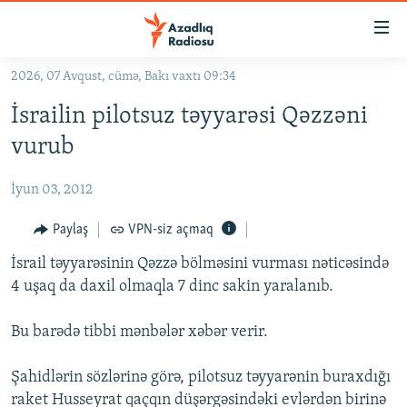
Keçid
linkləri
Əsas
2026, 07 Avqust, cümə, Bakı vaxtı 09:34
məzmuna
GÜNDƏM
İsrailin pilotsuz təyyarəsi Qəzzəni
qayıt
#İZAHLA
Əsas
vurub
KORRUPSIOMETR
naviqasiyaya
qayıt
İyun 03, 2012
#ƏSLINDƏ
Axtarışa
FƏRQƏ BAX
Paylaş
VPN-siz açmaq
keç
QANUNI DOĞRU
İsrail təyyarəsinin Qəzzə bölməsini vurması nəticəsində
4 uşaq da daxil olmaqla 7 dinc sakin yaralanıb.
ARAŞDIRMA
MULTIMEDIA
Bu barədə tibbi mənbələr xəbər verir.
RADIO ARXIV
VIDEO
Şahidlərin sözlərinə görə, pilotsuz təyyarənin buraxdığı
HAQQIMIZDA
FOTOQALEREYA
OXU ZALI
raket Husseyrat qaçqın düşərgəsindəki evlərdən birinə