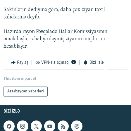
İNFOQRAFIKA
AZƏRBAYCAN ƏDƏBIYYATI KITABXANASI
MISSIYAMIZ
Sakinlərin dediyinə görə, daha çox ziyan taxıl
BIZI IZLƏ
KARIKATURA
İSLAM VƏ DEMOKRATIYA
PEŞƏ ETIKASI VƏ JURNALISTIKA STANDARTLARIMIZ
sahələrinə dəyib.
İZ - MƏDƏNIYYƏT PROQRAMI
MATERIALLARIMIZDAN ISTIFADƏ
Hazırda rayon Fövqəladə Hallar Komissiyasının
AZADLIQRADIOSU MOBIL TELEFONUNUZDA
RFE/RL-in bütün saytları
əməkdaşları əhaliyə dəymiş ziyanın miqdarını
hesablayır.
BIZIMLƏ ƏLAQƏ
XƏBƏR BÜLLETENLƏRIMIZ
Paylaş
VPN-siz açmaq
Bizi izlə
This item is part of
Azərbaycan xəbərləri
BIZI IZLƏ