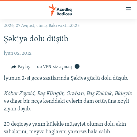
Keçid
linkləri
Əsas
2026, 07 Avqust, cümə, Bakı vaxtı 20:23
məzmuna
GÜNDƏM
Şəkiyə dolu düşüb
qayıt
#İZAHLA
Əsas
İyun 02, 2012
KORRUPSIOMETR
naviqasiyaya
qayıt
#ƏSLINDƏ
Paylaş
VPN-siz açmaq
Axtarışa
FƏRQƏ BAX
keç
İyunun 2-si gecə saatlarında Şəkiyə güclü dolu düşüb.
QANUNI DOĞRU
Köbər Zəyzid
,
Baş Küngüt
,
Oraban
,
Baş Kəldək
,
Bideyiz
ARAŞDIRMA
və digər bir neçə kənddəki evlərin dam örtüyünə xeyli
ziyan dəyib.
MULTIMEDIA
RADIO ARXIV
VIDEO
20 dəqiqəyə yaxın küləklə müşayiət olunan dolu əkin
HAQQIMIZDA
sahələrini, meyvə bağlarını yararsız hala salıb.
FOTOQALEREYA
OXU ZALI