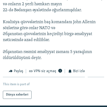
və onların 2 yerli həmkarı mayın
İNFOQRAFIKA
AZƏRBAYCAN ƏDƏBIYYATI KITABXANASI
MISSIYAMIZ
BIZI IZLƏ
22-də Bədaxşan əyalətində oğurlanmışdılar.
KARIKATURA
İSLAM VƏ DEMOKRATIYA
PEŞƏ ETIKASI VƏ JURNALISTIKA STANDARTLARIMIZ
Koalisiya qüvvələrinin baş komandanı John Allenin
İZ - MƏDƏNIYYƏT PROQRAMI
MATERIALLARIMIZDAN ISTIFADƏ
sözlərinə görə onlar NATO və
AZADLIQRADIOSU MOBIL TELEFONUNUZDA
RFE/RL-in bütün saytları
Əfqanıstan qüvvələrinin keçirdiyi birgə əməliyyat
BIZIMLƏ ƏLAQƏ
nəticəsində azad ediliblər.
XƏBƏR BÜLLETENLƏRIMIZ
Əfqanıstan rəsmisi əməliyyat zamanı 5 yaraqlının
öldürüldüyünü deyir.
Paylaş
VPN-siz açmaq
Bizi izlə
This item is part of
Dünya xəbərləri