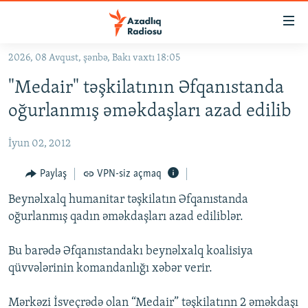
Keçid
linkləri
Əsas
2026, 08 Avqust, şənbə, Bakı vaxtı 18:05
məzmuna
GÜNDƏM
"Medair" təşkilatının Əfqanıstanda
qayıt
#İZAHLA
Əsas
oğurlanmış əməkdaşları azad edilib
KORRUPSIOMETR
naviqasiyaya
qayıt
İyun 02, 2012
#ƏSLINDƏ
Axtarışa
FƏRQƏ BAX
Paylaş
VPN-siz açmaq
keç
QANUNI DOĞRU
Beynəlxalq humanitar təşkilatın Əfqanıstanda
oğurlanmış qadın əməkdaşları azad ediliblər.
ARAŞDIRMA
MULTIMEDIA
Bu barədə Əfqanıstandakı beynəlxalq koalisiya
qüvvələrinin komandanlığı xəbər verir.
RADIO ARXIV
VIDEO
HAQQIMIZDA
FOTOQALEREYA
OXU ZALI
Mərkəzi İsveçrədə olan “Medair” təşkilatınn 2 əməkdaşı