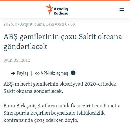
Keçid
linkləri
Əsas
2026, 07 Avqust, cümə, Bakı vaxtı 07:38
məzmuna
GÜNDƏM
ABŞ gəmilərinin çoxu Sakit okeana
qayıt
#İZAHLA
Əsas
göndəriləcək
KORRUPSIOMETR
naviqasiyaya
qayıt
İyun 02, 2012
#ƏSLINDƏ
Axtarışa
FƏRQƏ BAX
Paylaş
VPN-siz açmaq
keç
QANUNI DOĞRU
ABŞ-ın hərbi gəmilərinin əksəriyyəti 2020-ci ilədək
Sakit okeana göndəriləcək.
ARAŞDIRMA
MULTIMEDIA
Bunu Birləşmiş Ştatların müdafiə naziri Leon Panetta
Sinqapurda keçirilən beynəlxalq təhlükəsizlik
RADIO ARXIV
VIDEO
konfransında çıxış edərkən deyib.
HAQQIMIZDA
FOTOQALEREYA
OXU ZALI