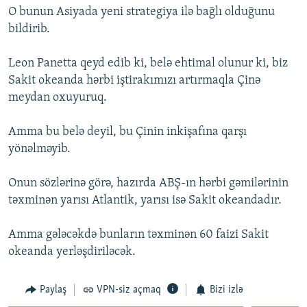
O bunun Asiyada yeni strategiya ilə bağlı olduğunu
İNFOQRAFIKA
AZƏRBAYCAN ƏDƏBIYYATI KITABXANASI
MISSIYAMIZ
BIZI IZLƏ
bildirib.
KARIKATURA
İSLAM VƏ DEMOKRATIYA
PEŞƏ ETIKASI VƏ JURNALISTIKA STANDARTLARIMIZ
Leon Panetta qeyd edib ki, belə ehtimal olunur ki, biz
İZ - MƏDƏNIYYƏT PROQRAMI
MATERIALLARIMIZDAN ISTIFADƏ
Sakit okeanda hərbi iştirakımızı artırmaqla Çinə
AZADLIQRADIOSU MOBIL TELEFONUNUZDA
RFE/RL-in bütün saytları
meydan oxuyuruq.
BIZIMLƏ ƏLAQƏ
Amma bu belə deyil, bu Çinin inkişafına qarşı
XƏBƏR BÜLLETENLƏRIMIZ
yönəlməyib.
Onun sözlərinə görə, hazırda ABŞ-ın hərbi gəmilərinin
təxminən yarısı Atlantik, yarısı isə Sakit okeandadır.
Amma gələcəkdə bunların təxminən 60 faizi Sakit
okeanda yerləşdiriləcək.
Paylaş
VPN-siz açmaq
Bizi izlə