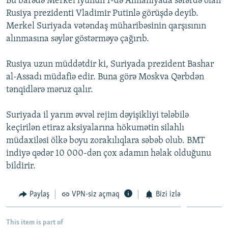
Bu barədə Merkel iyunun 1-də Almaniyada səfərdə olan
İNFOQRAFIKA
AZƏRBAYCAN ƏDƏBIYYATI KITABXANASI
MISSIYAMIZ
Rusiya prezidenti Vladimir Putinlə görüşdə deyib.
BIZI IZLƏ
Merkel Suriyada vətəndaş müharibəsinin qarşısının
KARIKATURA
İSLAM VƏ DEMOKRATIYA
PEŞƏ ETIKASI VƏ JURNALISTIKA STANDARTLARIMIZ
alınmasına səylər göstərməyə çağırıb.
İZ - MƏDƏNIYYƏT PROQRAMI
MATERIALLARIMIZDAN ISTIFADƏ
Rusiya uzun müddətdir ki, Suriyada prezident Bashar
AZADLIQRADIOSU MOBIL TELEFONUNUZDA
RFE/RL-in bütün saytları
al-Assadı müdafiə edir. Buna görə Moskva Qərbdən
BIZIMLƏ ƏLAQƏ
tənqidlərə məruz qalır.
XƏBƏR BÜLLETENLƏRIMIZ
Suriyada il yarım əvvəl rejim dəyişikliyi tələbilə
keçirilən etiraz aksiyalarına hökumətin silahlı
müdaxiləsi ölkə boyu zorakılıqlara səbəb olub. BMT
indiyə qədər 10 000-dən çox adamın həlak olduğunu
bildirir.
Paylaş
VPN-siz açmaq
Bizi izlə
This item is part of