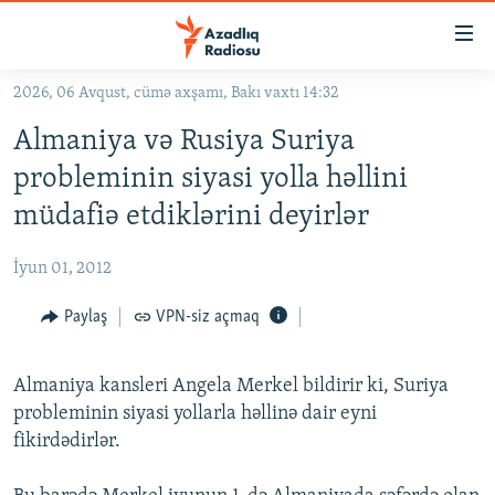
Keçid
linkləri
Əsas
2026, 06 Avqust, cümə axşamı, Bakı vaxtı 14:32
məzmuna
GÜNDƏM
Almaniya və Rusiya Suriya
qayıt
#İZAHLA
Əsas
probleminin siyasi yolla həllini
KORRUPSIOMETR
naviqasiyaya
müdafiə etdiklərini deyirlər
qayıt
#ƏSLINDƏ
Axtarışa
İyun 01, 2012
FƏRQƏ BAX
keç
QANUNI DOĞRU
Paylaş
VPN-siz açmaq
ARAŞDIRMA
Almaniya kansleri Angela Merkel bildirir ki, Suriya
MULTIMEDIA
probleminin siyasi yollarla həllinə dair eyni
RADIO ARXIV
VIDEO
fikirdədirlər.
HAQQIMIZDA
FOTOQALEREYA
OXU ZALI