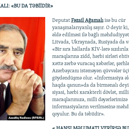
LI: «BU DA TƏBİİDİR»
Deputat
Fəzail Ağamalı
isə bu cür
yanaşmalarıyanlış sayır. O deyir ki
əldə edilməsi ilə bağlı məhdudiyyət
Litvada, Ukraynada, Rusiyada da v
«Bir sıra hallarda KİV-lərə sızdırıla
maraqlarına zidd, hərbi sirləri ehti
xəttə zərbə vuracaq xəbərlər, şərhlə
Azərbaycanı istəməyən qüvvələr üç
göydəndüşmə olur. «İnformasiya ə
haqda qanun»da da birmənalı deyilir
siyasi, hərbi xarakterli dövlət, milli
maraqlarımıza, milli dəyərlərimizə 
informasiyaların verilməsinə məhd
qoyulur. Bu da təbiidir».
« HANSI MƏLUMATI VERİRSƏ B