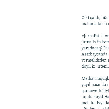
O ki qaldı, hü
məlumatların 
«Jurnalistə ko
jurnalistin ko
yaradacaq? Düş
Azərbaycanda d
verməlidirlər.
deyil ki, istən
Media Hüquqla
yayılmasında 
qanunvericiliy
tapıb. Rəşid Ha
məhdudiyyətlər