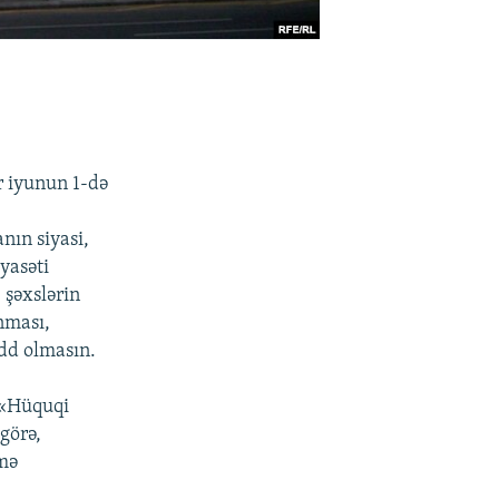
r iyunun 1-də
nın siyasi,
yasəti
 şəxslərin
nması,
dd olmasın.
: «Hüquqi
görə,
amə