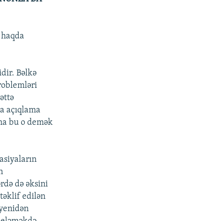
ı haqda
dir. Bəlkə
roblemləri
əttə
da açıqlama
mma bu o demək
asiyaların
n
rdə də əksini
təklif edilən
 yenidən