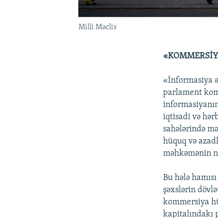
Milli Məclis
«KOMMERSİYA
«İnformasiya ə
parlament komit
informasiyanın 
iqtisadi və hər
sahələrində mə
hüquq və azadl
məhkəmənin nüf
Bu hələ hamısı
şəxslərin dövlə
kommersiya hüq
kapitalındakı 