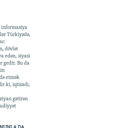
, informasiya
lər Türkiyədə,
ar:
n, dövlət
va edən, siyasi
r gedir. Bu da
ün
ldə etmək
 ki, iqtisadi,
ziyan gətirən
udiyyət
UNUNLA DA