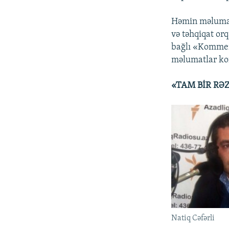
Həmin məlumatl
və təhqiqat orq
bağlı «Kommers
məlumatlar ko
«TAM BİR RƏZ
Natiq Cəfərli