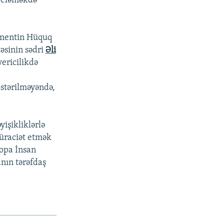
h eləməkdə
amentin Hüquq
əsinin sədri
Əli
ericilikdə
stərilməyəndə,
yişikliklərlə
üraciət etmək
ropa İnsan
nın tərəfdaş