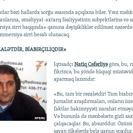
ar bəzi hallarda sorğu əsasında açıqlana bilər. Yəni məhk
anlarına, əməliyyat-axtarış fəaliyyətinin subyektlərinə və s
iya sirri haqqında» qanuna dəyişikliklər edilməsi nəzərdə
mmersiya sirri hesab olunacaq.
ALƏTDİR, BİABIRÇILIQDIR»
İqtisadçı
Natiq Cəfərliyə
görə, bu, r
fikrincə, bu yöndə hüquqi müstəvi
aparmaq lazımdır:
«Bu, tam bir rəzalətdir! Tam biabırç
Jurnalist araşdırmaları, onların üzə
faktlar hakimiyyəti narahat etməyə
Və bununla da mənbələrin gizli sa
çalışacaqlar. Bu, absurddur. Özünü 
sayan ölkələrdə belə qanun yoxdur