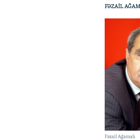
FƏZAİL AĞAMA
Fəzail Ağamalı