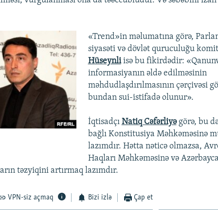
lməsi, vurğulanması ona da təəccüblüdür. Və səbəbini iza
«Trend»in məlumatına görə, Parl
siyasəti və dövlət quruculuğu komit
Hüseynli
isə bu fikirdədir: «Qanunv
informasiyanın əldə edilməsinin
məhdudlaşdırılmasının çərçivəsi gö
bundan sui-istifadə olunur».
İqtisadçı
Natiq Cəfərliyə
görə, bu də
bağlı Konstitusiya Məhkəməsinə m
lazımdır. Hətta nəticə olmazsa, Av
Haqları Məhkəməsinə və Azərbayca
rın təzyiqini artırmaq lazımdır.
VPN-siz açmaq
Bizi izlə
Çap et