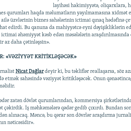
layihəsi hakimiyyətə, oliqarxlara,
nes qurumları haqda məlumatların yayılmamasına xidmət e
ailə üzvlərinin biznes sahələrinin ictimai qınaq hədəfinə çe
at edirdi. Bu qanuna da mahiyyətcə eyni dəyişikliklərin e
, ictimai əhəmiyyət kəsb edən məsələlərin araşdırılmasında 
ir az daha çətinləşsin».
R: «VƏZİYYƏT KRİTİKLƏŞƏCƏK»
rnalist
Nicat Dağlar
deyir ki, bu təkliflər reallaşarsa, söz az
də etmək sahəsində vəziyyət kritikləşəcək. Onun qənaətincə,
əlidir.
ədər zatən dövlət qurumlarından, kommersiya şirkətlərin
t çəkirdik. İş məhkəmələrə qədər gedib çıxırdı. Bundan so
dən alınacaq. Məncə, bu qərar son dövrlər araşdırma jurnali
nın nəticəsidir».