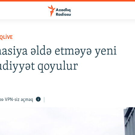
QLIVE
asiya əldə etməyə yeni
diyyət qoyulur
VPN-siz açmaq