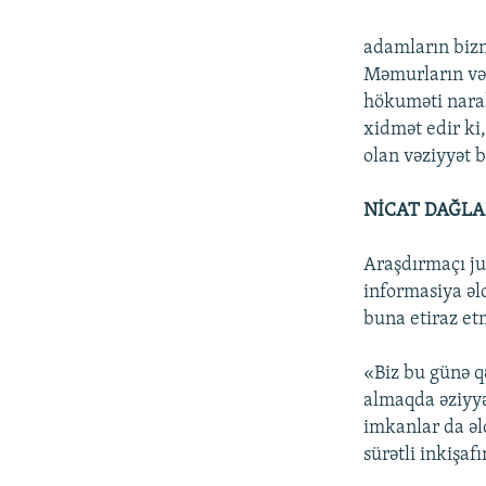
adamların biz
Məmurların və 
hökuməti narah
xidmət edir ki
olan vəziyyət b
NİCAT DAĞLA
Araşdırmaçı ju
informasiya əl
buna etiraz etm
«Biz bu günə q
almaqda əziyyə
imkanlar da əl
sürətli inkişafı