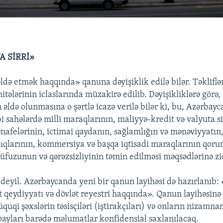
 SİRRİ»
ldə etmək haqqında» qanuna dəyişiklik edilə bilər. Təkliflə
ələrinin iclaslarında müzakirə edilib. Dəyişikliklərə görə,
əldə olunmasına o şərtlə icazə verilə bilər ki, bu, Azərbayca
bi sahələrdə milli maraqlarının, maliyyə-kredit və valyuta si
nafelərinin, ictimai qaydanın, sağlamlığın və mənəviyyatın,
ıqlarının, kommersiya və başqa iqtisadi maraqlarının qoru
uzunun və qərəzsizliyinin təmin edilməsi məqsədlərinə zi
 deyil. Azərbaycanda yeni bir qanun layihəsi də hazırlanıb
t qeydiyyatı və dövlət reyestri haqqında». Qanun layihəsinə 
uqi şəxslərin təsisçiləri (iştirakçıları) və onların nizamn
payları barədə məlumatlar konfidensial saxlanılacaq.