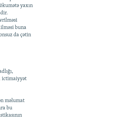
 hökumətə yaxın
dir.
vrilməsi
dilməsi buna
onsuz da çətin
adlığı,
 ictimaiyyət
dən məlumat
nra bu
stikasının