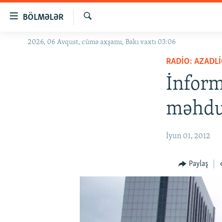
Keçid
BÖLMƏLƏR
linkləri
Axtar
Əsas
2026, 06 Avqust, cümə axşamı, Bakı vaxtı 03:06
GÜNDƏM
məzmuna
RADIO: AZADLI
#İZAHLA
qayıt
Əsas
İnform
KORRUPSIOMETR
naviqasiyaya
#ƏSLINDƏ
qayıt
məhdu
Axtarışa
FƏRQƏ BAX
keç
QANUNI DOĞRU
İyun 01, 2012
ARAŞDIRMA
Paylaş
MULTIMEDIA
RADIO ARXIV
VIDEO
HAQQIMIZDA
FOTOQALEREYA
OXU ZALI