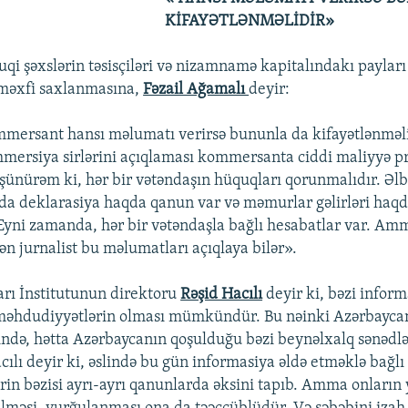
KİFAYƏTLƏNMƏLİDİR»
quqi şəxslərin təsisçiləri və nizamnamə kapitalındakı paylar
məxfi saxlanmasına,
Fəzail Ağamalı
deyir:
mmersant hansı məlumatı verirsə bununla da kifayətlənməli
mmersiya sirlərini açıqlaması kommersanta ciddi maliyyə p
ünürəm ki, hər bir vətəndaşın hüquqları qorunmalıdır. Əlb
a deklarasiya haqda qanun var və məmurlar gəlirləri haq
 Eyni zamanda, hər bir vətəndaşla bağlı hesabatlar var. A
ilən jurnalist bu məlumatları açıqlaya bilər».
rı İnstitutunun direktoru
Rəşid Hacılı
deyir ki, bəzi inform
məhdudiyyətlərin olması mümkündür. Bu nəinki Azərbayca
ində, hətta Azərbaycanın qoşulduğu bəzi beynəlxalq sənədlə
cılı deyir ki, əslində bu gün informasiya əldə etməklə bağlı 
in bəzisi ayrı-ayrı qanunlarda əksini tapıb. Amma onların