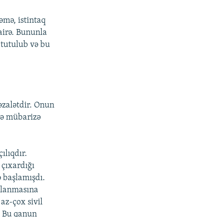
əmə, istintaq
airə. Bununla
 tutulub və bu
əzalətdir. Onun
də mübarizə
ılıqdır.
 çıxardığı
 başlamışdı.
xlanmasına
az-çox sivil
. Bu qanun