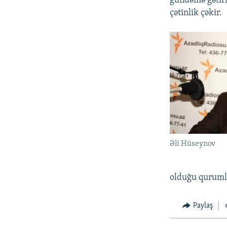
gündəmə gətiri
çətinlik çəkir.
Əli Hüseynov
olduğu qurumla
Paylaş