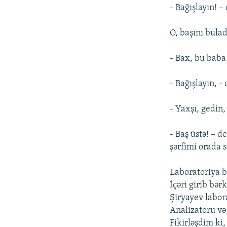
- Bağışlayın! –
O, başını bulad
- Bax, bu baba 
- Bağışlayın, -
- Yaxşı, gedin,
- Baş üstə! – 
şərfimi orada 
Laboratoriya b
İçəri girib bə
Şiryayev labor
Analizatoru və 
Fikirləşdim ki,