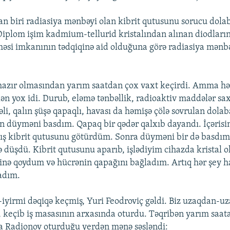
n biri radiasiya mənbəyi olan kibrit qutusunu sorucu dol
Diplom işim kadmium-tellurid kristalından alınan diodları
lməsi imkanının tədqiqinə aid olduğuna görə radiasiya mənb
 hazır olmasından yarım saatdan çox vaxt keçirdi. Amma hə
lən yox idi. Durub, eləmə tənbəllik, radioaktiv maddələr sa
li, qalın şüşə qapaqlı, havası da həmişə çölə sovrulan dola
n düyməni basdım. Qapaq bir qədər qalxıb dayandı. İçərisi
nış kibrit qutusunu götürdüm. Sonra düyməni bir də basdım
inə düşdü. Kibrit qutusunu aparıb, işlədiyim cihazda kristal
sinə qoydum və hücrənin qapağını bağladım. Artıq hər şey ha
adım.
iyirmi dəqiqə keçmiş, Yuri Feodroviç gəldi. Biz uzaqdan-u
, keçib iş masasının arxasında oturdu. Təqribən yarım saat
a Radionov oturduğu yerdən mənə səsləndi: