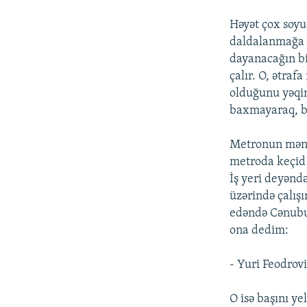
Həyət çox soyu
daldalanmağa y
dayanacağın bi
çalır. O, ətra
olduğunu yəqin
baxmayaraq, b
Metronun mənə 
metroda keçid 
İş yeri deyəndə
üzərində çalışı
edəndə Cənubu 
ona dedim:
- Yuri Feodrovi
O isə başını yel