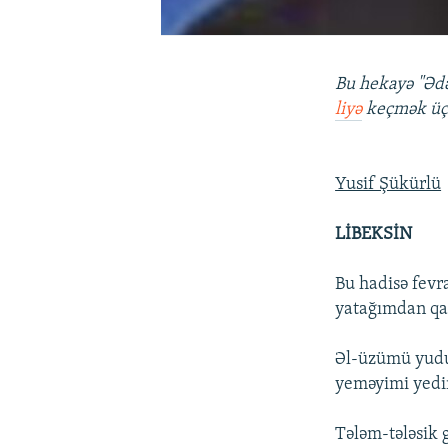
Bu hekayə "Ədə
liyə
keçmək üçü
Yusif Şükürlü
LİBEKSİN
Bu hadisə fevr
yatağımdan qa
Əl-üzümü yudum
yeməyimi yed
Tələm-tələsik 