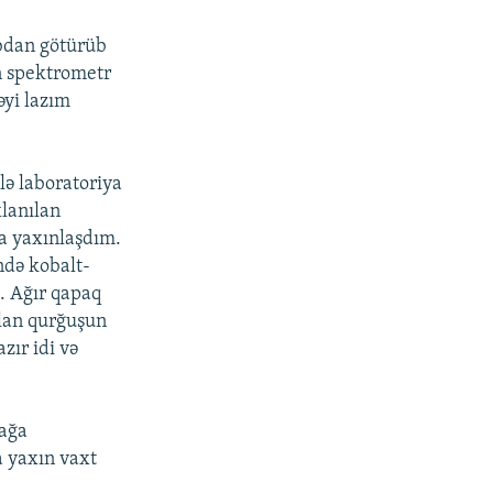
abdan götürüb
n spektrometr
əyi lazım
lə laboratoriya
xlanılan
ba yaxınlaşdım.
ndə kobalt-
. Ağır qapaq
 olan qurğuşun
zır idi və
zağa
a yaxın vaxt