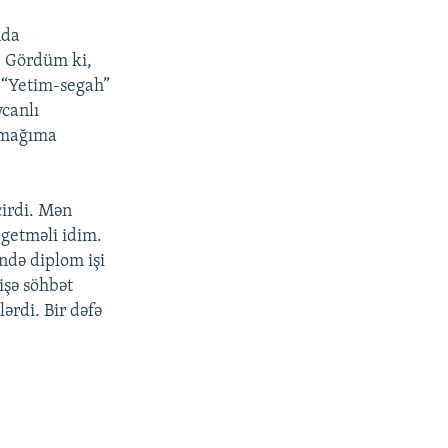
nda
. Gördüm ki,
 “Yetim-segah”
ycanlı
olmağıma
çirdi. Mən
getməli idim.
ində diplom işi
mişə söhbət
ərdi. Bir dəfə