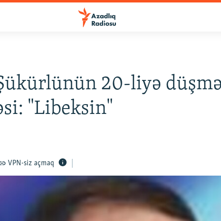
 Şükürlünün 20-liyə düşm
si: "Libeksin"
VPN-siz açmaq