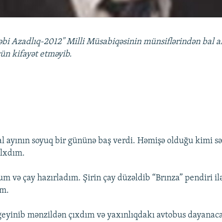
bi Azadlıq-2012" Milli Müsabiqəsinin münsiflərindən bal al
n kifayət etməyib.
al ayının soyuq bir gününə baş verdi. Həmişə olduğu kimi sə
lxdım.
 və çay hazırladım. Şirin çay düzəldib “Brınza” pendiri ilə
im.
geyinib mənzildən çıxdım və yaxınlıqdakı avtobus dayanac