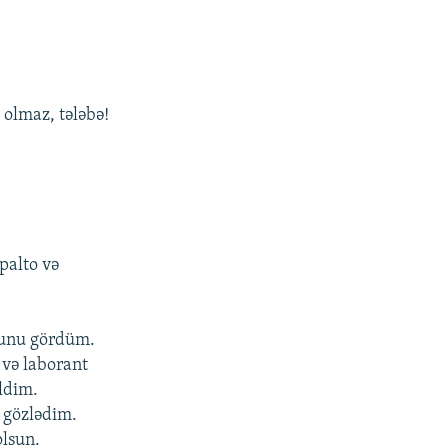
 olmaz, tələbə!
palto və
uğunu gördüm.
 və laborant
ldim.
i gözlədim.
olsun.