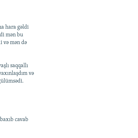
na hara gəldi
ndi mən bu
di və mən də
aşlı saqqallı
a yaxınlaşdım və
gülümsədi.
 baxıb cavab