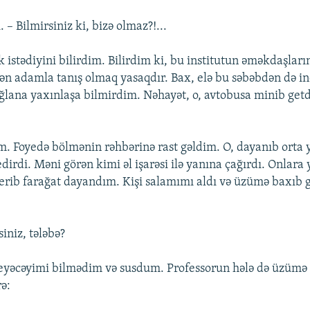
. – Bilmirsiniz ki, bizə olmaz?!...
istədiyini bilirdim. Bilirdim ki, bu institutun əməkdaşları
lən adamla tanış olmaq yasaqdır. Bax, elə bu səbəbdən də i
 oğlana yaxınlaşa bilmirdim. Nəhayət, o, avtobusa minib get
m. Foyedə bölmənin rəhbərinə rast gəldim. O, dayanıb orta y
 edirdi. Məni görən kimi əl işarəsi ilə yanına çağırdı. Onlar
erib farağat dayandım. Kişi salamımı aldı və üzümə baxıb 
:
iniz, tələbə?
deyəcəyimi bilmədim və susdum. Professorun hələ də üzümə
rə: