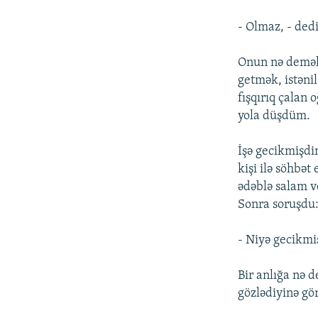
- Olmaz, - dedi
Onun nə demək 
getmək, istəni
fışqırıq çalan
yola düşdüm.
İşə gecikmişdi
kişi ilə söhbət
ədəblə salam v
Sonra soruşdu
- Niyə gecikmis
Bir anlığa nə 
gözlədiyinə gö