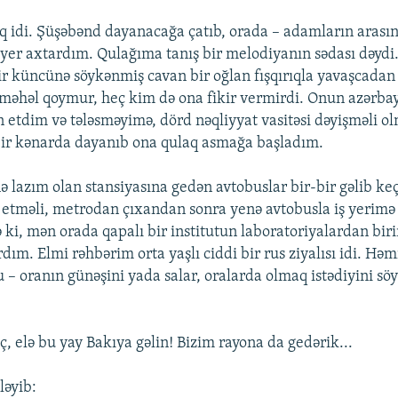
q idi. Şüşəbənd dayanacağa çatıb, orada – adamların arası
er axtardım. Qulağıma tanış bir melodiyanın sədası dəydi
r küncünə söykənmiş cavan bir oğlan fışqırıqla yavaşcadan
fa məhəl qoymur, heç kim də ona fikir vermirdi. Onun azərba
 etdim və tələsməyimə, dörd nəqliyyat vasitəsi dəyişməli 
ir kənarda dayanıb ona qulaq asmağa başladım.
lazım olan stansiyasına gedən avtobuslar bir-bir gəlib ke
etməli, metrodan çıxandan sonra yenə avtobusla iş yerimə 
 ki, mən orada qapalı bir institutun laboratoriyalardan bir
rdım. Elmi rəhbərim orta yaşlı ciddi bir rus ziyalısı idi. Hə
– oranın günəşini yada salar, oralarda olmaq istədiyini söyl
ç, elə bu yay Bakıya gəlin! Bizim rayona da gedərik...
ləyib: