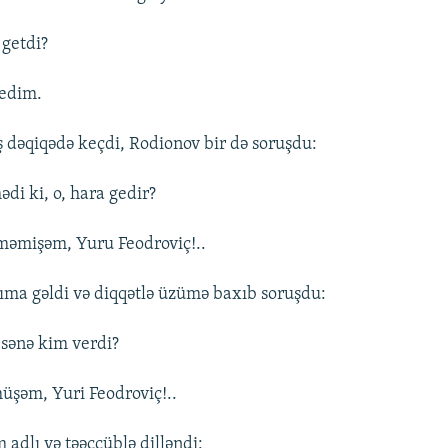
 getdi?
dedim.
 dəqiqədə keçdi, Rodionov bir də soruşdu:
ədi ki, o, hara gedir?
məmişəm, Yuru Feodroviç!..
ıma gəldi və diqqətlə üzümə baxıb soruşdu:
 sənə kim verdi?
şəm, Yuri Feodroviç!..
 adlı və təəccüblə dilləndi: