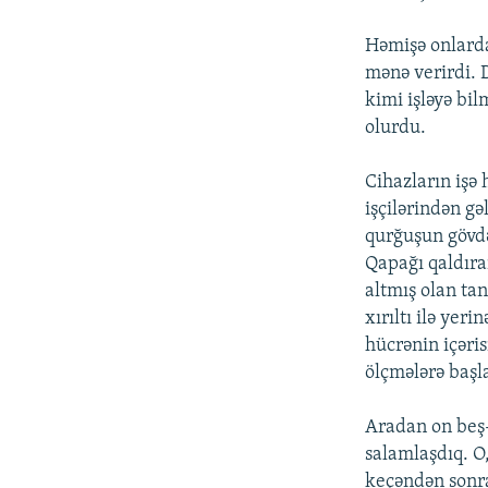
Həmişə onlarda
mənə verirdi. 
kimi işləyə bi
olurdu.
Cihazların işə
işçilərindən gə
qurğuşun gövdə
Qapağı qaldıra
altmış olan ta
xırıltı ilə yer
hücrənin içəri
ölçmələrə başl
Aradan on beş-
salamlaşdıq. O
keçəndən sonr