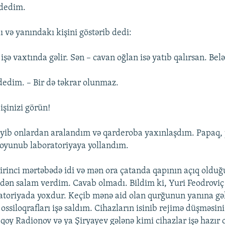
 dedim.
ı və yanındakı kişini göstərib dedi:
işə vaxtında gəlir. Sən – cavan oğlan isə yatıb qalırsan. Belə
 dedim. – Bir də təkrar olunmaz.
 işinizi görün!
deyib onlardan aralandım və qarderoba yaxınlaşdım. Papaq, 
soyunub laboratoriyaya yollandım.
irinci mərtəbədə idi və mən ora çatanda qapının açıq old
rkdən salam verdim. Cavab olmadı. Bildim ki, Yuri Feodroviç
atoriyada yoxdur. Keçib mənə aid olan qurğunun yanına gə
ossiloqrafları işə saldım. Cihazların isinib rejimə düşməsin
 qoy Radionov və ya Şiryayev gələnə kimi cihazlar işə hazır 