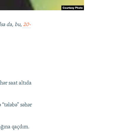
sa da, bu,
20-
hər saat altıda
 “tələbə” səhər
ağına qaçdım.