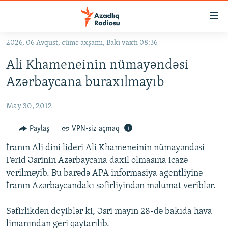
Keçid
linkləri
Əsas
2026, 06 Avqust, cümə axşamı, Bakı vaxtı 08:36
məzmuna
GÜNDƏM
Ali Khameneinin nümayəndəsi
qayıt
#İZAHLA
Əsas
Azərbaycana buraxılmayıb
KORRUPSIOMETR
naviqasiyaya
qayıt
May 30, 2012
#ƏSLINDƏ
Axtarışa
FƏRQƏ BAX
Paylaş
VPN-siz açmaq
keç
QANUNI DOĞRU
İranın Ali dini lideri Ali Khameneinin nümayəndəsi
Fərid Əsrinin Azərbaycana daxil olmasına icazə
ARAŞDIRMA
verilməyib. Bu barədə APA informasiya agentliyinə
MULTIMEDIA
İranın Azərbaycandakı səfirliyindən məlumat veriblər.
RADIO ARXIV
VIDEO
Səfirlikdən deyiblər ki, Əsri mayın 28-də bakıda hava
HAQQIMIZDA
FOTOQALEREYA
OXU ZALI
limanından geri qaytarılıb.