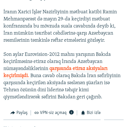
İNFOQRAFIKA
AZƏRBAYCAN ƏDƏBIYYATI KITABXANASI
MISSIYAMIZ
BIZI IZLƏ
İranın Xarici İşlər Nazirliyinin mətbuat katibi Ramin
KARIKATURA
İSLAM VƏ DEMOKRATIYA
PEŞƏ ETIKASI VƏ JURNALISTIKA STANDARTLARIMIZ
Mehmanpərəst də mayın 29-da keçirdiyi mətbuat
konfransında bu mövzuda suala cavabında deyib ki,
İZ - MƏDƏNIYYƏT PROQRAMI
MATERIALLARIMIZDAN ISTIFADƏ
İran mümkün təxribat cəhdlərinə qarşı Azərbaycan
AZADLIQRADIOSU MOBIL TELEFONUNUZDA
RFE/RL-in bütün saytları
rəsmilərinin təmkinlə rəftar etmələrini gözləyir.
BIZIMLƏ ƏLAQƏ
Son aylar Eurovision-2012 mahnı yarışının Bakıda
XƏBƏR BÜLLETENLƏRIMIZ
keçirilməsinə etiraz olaraq İranda Azərbaycan
nümayəndəliklərinin
qarşısında etiraz aksiyaları
keçirlmişdi.
Buna cavab olaraq Bakıda İran səfirliyinin
qarşısında keçirilən aksiyada səslənən şüarları isə
Tehran özünün dini liderinə təhqir kimi
qiymətləndirərək səfirini Bakıdan geri çağırıb.
Paylaş
VPN-siz açmaq
Bizi izlə