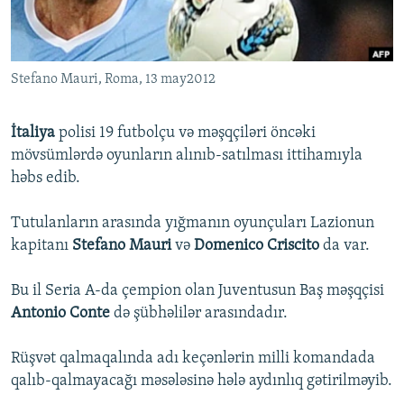
İNFOQRAFIKA
AZƏRBAYCAN ƏDƏBIYYATI KITABXANASI
MISSIYAMIZ
BIZI IZLƏ
KARIKATURA
İSLAM VƏ DEMOKRATIYA
PEŞƏ ETIKASI VƏ JURNALISTIKA STANDARTLARIMIZ
Stefano Mauri, Roma, 13 may2012
İZ - MƏDƏNIYYƏT PROQRAMI
MATERIALLARIMIZDAN ISTIFADƏ
AZADLIQRADIOSU MOBIL TELEFONUNUZDA
RFE/RL-in bütün saytları
İtaliya
polisi 19 futbolçu və məşqçiləri öncəki
BIZIMLƏ ƏLAQƏ
mövsümlərdə oyunların alınıb-satılması ittihamıyla
həbs edib.
XƏBƏR BÜLLETENLƏRIMIZ
Tutulanların arasında yığmanın oyunçuları Lazionun
kapitanı
Stefano Mauri
və
Domenico Criscito
da var.
Bu il Seria A-da çempion olan Juventusun Baş məşqçisi
Antonio Conte
də şübhəlilər arasındadır.
Rüşvət qalmaqalında adı keçənlərin milli komandada
qalıb-qalmayacağı məsələsinə hələ aydınlıq gətirilməyib.