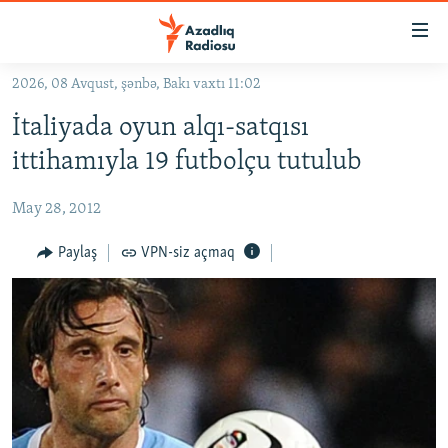
Keçid
linkləri
Əsas
2026, 08 Avqust, şənbə, Bakı vaxtı 11:02
məzmuna
GÜNDƏM
İtaliyada oyun alqı-satqısı
qayıt
#İZAHLA
Əsas
ittihamıyla 19 futbolçu tutulub
KORRUPSIOMETR
naviqasiyaya
qayıt
May 28, 2012
#ƏSLINDƏ
Axtarışa
FƏRQƏ BAX
Paylaş
VPN-siz açmaq
keç
QANUNI DOĞRU
ARAŞDIRMA
MULTIMEDIA
RADIO ARXIV
VIDEO
HAQQIMIZDA
FOTOQALEREYA
OXU ZALI