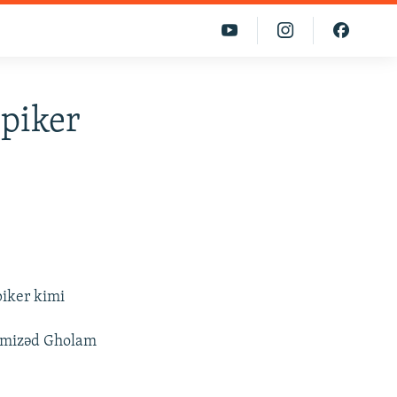
piker
iker kimi
namizəd Gholam