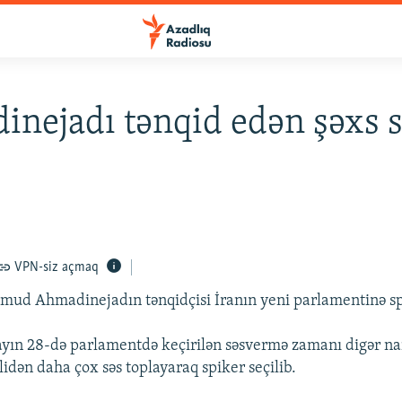
nejadı tənqid edən şəxs s
VPN-siz açmaq
mud Ahmadinejadın tənqidçisi İranın yeni parlamentinə sp
mayın 28-də parlamentdə keçirilən səsvermə zamanı digər 
idən daha çox səs toplayaraq spiker seçilib.