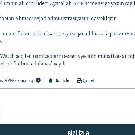
l İranın ali dini lideri Ayatollah Ali Khameneiyə yaxın sayıl
bətən Ahmadinejad administrasiyasını dəstəkləyir.
müxalif olan mühafizəkar siyasi qanad bu dəfə parlament
.
atch seçilən namizədlərin əksəriyyətinin mühafizəkar rej
çkini "kobud ədalətsiz" sayıb
VPN-siz açmaq
Bizi izlə
Çap et
BIZI IZLƏ