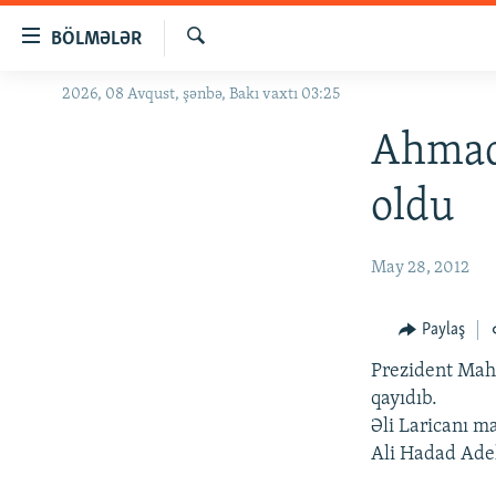
Keçid
BÖLMƏLƏR
linkləri
Axtar
Əsas
2026, 08 Avqust, şənbə, Bakı vaxtı 03:25
GÜNDƏM
məzmuna
#İZAHLA
Ahmadi
qayıt
Əsas
KORRUPSIOMETR
oldu
naviqasiyaya
#ƏSLINDƏ
qayıt
Axtarışa
FƏRQƏ BAX
May 28, 2012
keç
QANUNI DOĞRU
Paylaş
ARAŞDIRMA
Prezident Mah
MULTIMEDIA
qayıdıb.
RADIO ARXIV
VIDEO
Əli Laricanı 
Ali Hadad Adel
HAQQIMIZDA
FOTOQALEREYA
OXU ZALI