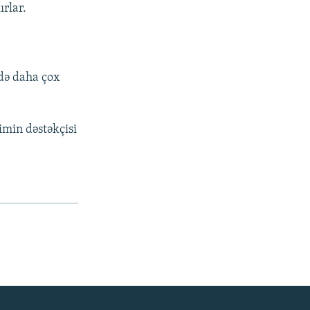
ırlar.
də daha çox
imin dəstəkçisi